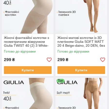
Жіночі фантазійні колготки з
Жіночі матові колготки із 3D
геометричним візерунком
плетінням Giulia SOFT MATT
Giulia TWIST 40 (2) 3 White-
20 4 Beige-daino, 20 DEN, без
crema
шортиків, матові
Готово до відправки
Готово до відправки
299
299
₴
₴
Купити
Купити
Топ