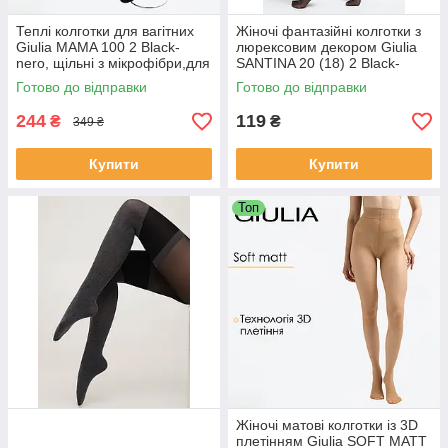
Теплі колготки для вагітних
Жіночі фантазійні колготки з
Giulia MAMA 100 2 Black-
люрексовим декором Giulia
nero, щільні з мікрофібри,для
SANTINA 20 (18) 2 Black-
майбутніх мам
nero, колготки з візерунком,
Готово до відправки
Готово до відправки
тонкі колготи
244
119
₴
₴
349 ₴
Купити
Купити
Топ
Жіночі матові колготки із 3D
плетінням Giulia SOFT MATT