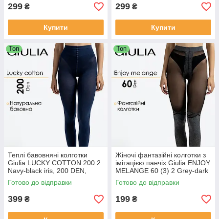
299
299
₴
₴
Купити
Купити
Топ
Топ
Теплі бавовняні колготки
Жіночі фантазійні колготки з
Giulia LUCKY COTTON 200 2
імітацією панчіх Giulia ENJOY
Navy-black iris, 200 DEN,
MELANGE 60 (3) 2 Grey-dark
класичні, середня посадка
melange, 60 Den, меланжеві,
Готово до відправки
Готово до відправки
з ласткою
399
199
₴
₴