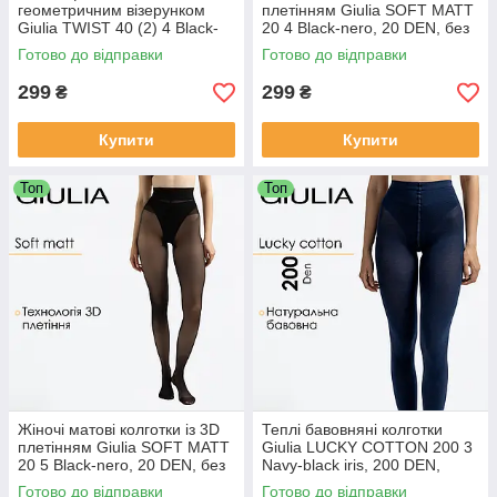
геометричним візерунком
плетінням Giulia SOFT MATT
Giulia TWIST 40 (2) 4 Black-
20 4 Black-nero, 20 DEN, без
nero, 40 DEN, геометричний
шортиків, матові
Готово до відправки
Готово до відправки
принт
299
299
₴
₴
Купити
Купити
Топ
Топ
Жіночі матові колготки із 3D
Теплі бавовняні колготки
плетінням Giulia SOFT MATT
Giulia LUCKY COTTON 200 3
20 5 Black-nero, 20 DEN, без
Navy-black iris, 200 DEN,
шортиків, матові
класичні, середня посадка
Готово до відправки
Готово до відправки