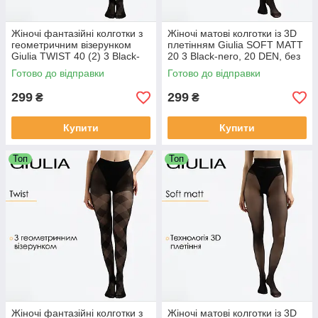
Жіночі фантазійні колготки з
Жіночі матові колготки із 3D
геометричним візерунком
плетінням Giulia SOFT MATT
Giulia TWIST 40 (2) 3 Black-
20 3 Black-nero, 20 DEN, без
nero, 40 DEN, геометричний
шортиків, матові
Готово до відправки
Готово до відправки
принт
299
299
₴
₴
Купити
Купити
Топ
Топ
Жіночі фантазійні колготки з
Жіночі матові колготки із 3D