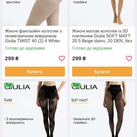
Жіночі фантазійні колготки з
Жіночі матові колготки із 3D
геометричним візерунком
плетінням Giulia SOFT MATT
Giulia TWIST 40 (2) 4 White-
20 5 Beige-daino, 20 DEN, без
crema
шортиків, матові
Готово до відправки
Готово до відправки
299
299
₴
₴
Купити
Купити
Топ
Топ