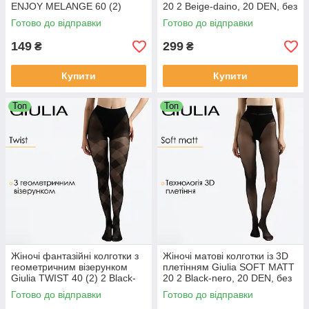
ENJOY MELANGE 60 (2)
20 2 Beige-daino, 20 DEN, без
шортиків, матові
Готово до відправки
Готово до відправки
149
299
₴
₴
Купити
Купити
Топ
Топ
Жіночі фантазійні колготки з
Жіночі матові колготки із 3D
геометричним візерунком
плетінням Giulia SOFT MATT
Giulia TWIST 40 (2) 2 Black-
20 2 Black-nero, 20 DEN, без
nero, 40 DEN, геометричний
шортиків, матові
Готово до відправки
Готово до відправки
принт