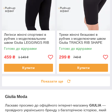
Легінси жіночі спортивні в
Треки жіночі безшовні в
рубчик з моделювальним
рубчик з моделюючим швом
швом Giulia LEGGINGS RIB
Giulia TRACKS RIB SHAPE
L/XL Black-black жіночі
L/XL Black-black спортивні
Готово до відправки
Готово до відправки
обтислі легінси для спорту та
велосипедки
459
299
₴
₴
1 149 ₴
749 ₴
Купити
Купити
Показати ще
Giulia Moda
Ласкаво просимо до офіційного інтернет-магазину
GIULIA
—
провідного українського бренду з багаторічною історією, який