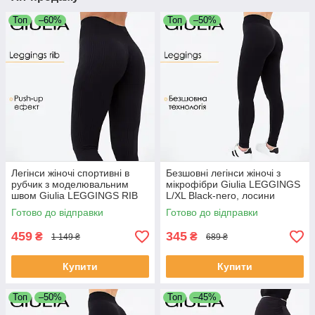
Топ
–60%
Топ
–50%
Легінси жіночі спортивні в
Безшовні легінси жіночі з
рубчик з моделювальним
мікрофібри Giulia LEGGINGS
швом Giulia LEGGINGS RIB
L/XL Black-nero, лосини
S/M Black-black, лосини
Джулія для спорту
Готово до відправки
Готово до відправки
Джулія шов
459
345
₴
₴
1 149 ₴
689 ₴
Купити
Купити
Топ
–50%
Топ
–45%