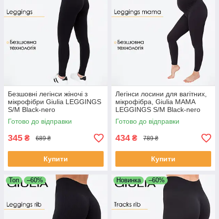
Безшовні легінси жіночі з
Легінси лосини для вагітних,
мікрофібри Giulia LEGGINGS
мікрофібра, Giulia MAMA
S/M Black-nero
LEGGINGS S/M Black-nero
безшовні мікрофібра, лосини
Готово до відправки
Готово до відправки
майбутніх мам
345
434
₴
₴
689 ₴
789 ₴
Купити
Купити
Топ
–60%
Новинка
–60%