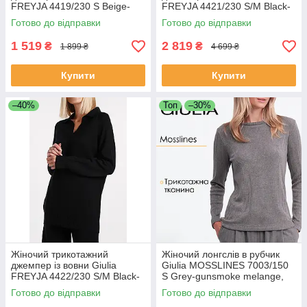
FREYJA 4419/230 S Beige-
FREYJA 4421/230 S/M Black-
beige
black
Готово до відправки
Готово до відправки
1 519
2 819
₴
₴
1 899 ₴
4 699 ₴
Купити
Купити
–40%
Топ
–30%
Жіночий трикотажний
Жіночий лонгслів в рубчик
джемпер із вовни Giulia
Giulia MOSSLINES 7003/150
FREYJA 4422/230 S/M Black-
S Grey-gunsmoke melange,
black
трикотажний, з довгими
Готово до відправки
Готово до відправки
рукавами, базовий