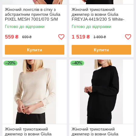
Жіночий лонгслів в сітку з
Жіночий трикотажний
абстрактним принтом Giulia
джемпер із вовни Giulia
PIXEL MESH 7001/070 S/M
FREYJA 4419/230 S White-
Pink-carnation pink,
white
Готово до відправки
Готово до відправки
напівпрозорий лонгслів
559
1 519
₴
₴
699 ₴
1 899 ₴
Купити
Купити
–20%
–40%
Жіночий трикотажний
Жіночий трикотажний
джемпер із вовни Giulia
джемпер із вовни Giulia