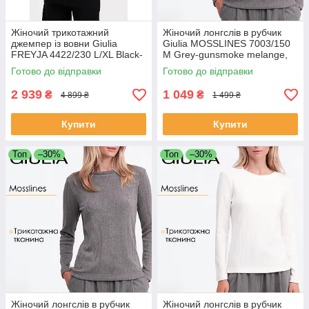
Жіночий трикотажний
Жіночий лонгслів в рубчик
джемпер із вовни Giulia
Giulia MOSSLINES 7003/150
FREYJA 4422/230 L/XL Black-
M Grey-gunsmoke melange,
black
трикотажний, з довгими
Готово до відправки
Готово до відправки
рукавами, базовий
2 939
1 049
₴
₴
4 899 ₴
1 499 ₴
Купити
Купити
Топ
–30%
Топ
–30%
Жіночий лонгслів в рубчик
Жіночий лонгслів в рубчик