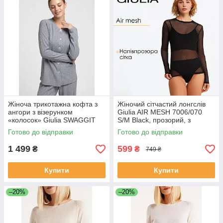
Жіноча трикотажна кофта з
Жіночий сітчастий лонгслів
ангори з візерунком
Giulia AIR MESH 7006/070
«колосок» Giulia SWAGGIT
S/M Black, прозорий, з
4505/280 S Grey-grey
довгими рукавами, круглий
Готово до відправки
Готово до відправки
виріз
1 499
599
₴
₴
749 ₴
Купити
Купити
–20%
–20%