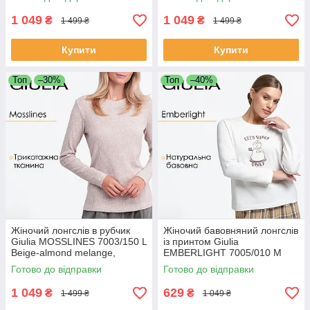
рукавами, базовий
1 049
1 049
₴
₴
1 499 ₴
1 499 ₴
Купити
Купити
Топ
–30%
Топ
–40%
Жіночий лонгслів в рубчик
Жіночий бавовняний лонгслів
Giulia MOSSLINES 7003/150 L
із принтом Giulia
Beige-almond melange,
EMBERLIGHT 7005/010 M
трикотажний, з довгими
White-milk print, з довгими
Готово до відправки
Готово до відправки
рукавами, базовий
рукавами, круглий виріз
1 049
629
₴
₴
1 499 ₴
1 049 ₴