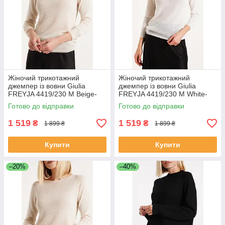
Жіночий трикотажний
Жіночий трикотажний
джемпер із вовни Giulia
джемпер із вовни Giulia
FREYJA 4419/230 M Beige-
FREYJA 4419/230 M White-
beige
white
Готово до відправки
Готово до відправки
1 519
1 519
₴
₴
1 899 ₴
1 899 ₴
Купити
Купити
–20%
–40%