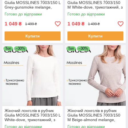
Giulia MOSSLINES 7003/150 L
Giulia MOSSLINES 7003/150
Grey-gunsmoke melange,
M White-dove, трикотажний, з
трикотажний, з довгими
довгими рукавами, базовий
Готово до відправки
Готово до відправки
рукавами, базовий
1 049
1 049
₴
₴
1 499 ₴
1 499 ₴
Купити
Купити
Топ
–30%
Топ
–30%
Жіночий лонгслів в рубчик
Жіночий лонгслів в рубчик
Giulia MOSSLINES 7003/150 L
Giulia MOSSLINES 7003/150
White-dove, трикотажний, з
M Beige-almond melange,
довгими рукавами, базовий
трикотажний, з довгими
Готово до відправки
Готово до відправки