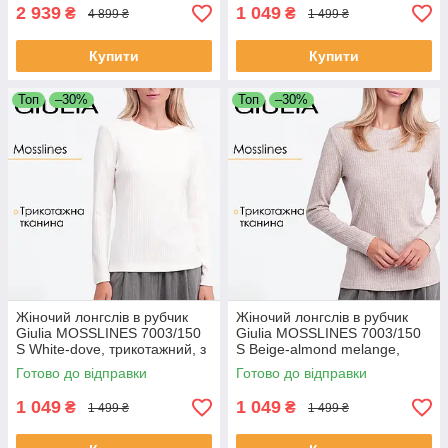
2 939
1 049
₴
₴
4 899 ₴
1 499 ₴
Купити
Купити
Топ
–30%
Топ
–30%
Жіночий лонгслів в рубчик
Жіночий лонгслів в рубчик
Giulia MOSSLINES 7003/150
Giulia MOSSLINES 7003/150
S White-dove, трикотажний, з
S Beige-almond melange,
довгими рукавами, базовий
трикотажний, з довгими
Готово до відправки
Готово до відправки
рукавами, базовий
1 049
1 049
₴
₴
1 499 ₴
1 499 ₴