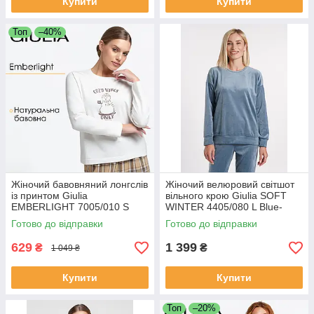
Купити
Купити
Топ
–40%
Жіночий бавовняний лонгслів
Жіночий велюровий світшот
із принтом Giulia
вільного крою Giulia SOFT
EMBERLIGHT 7005/010 S
WINTER 4405/080 L Blue-
White-milk print, з довгими
smoky blue
Готово до відправки
Готово до відправки
рукавами, круглий виріз
629
1 399
₴
₴
1 049 ₴
Купити
Купити
Топ
–20%