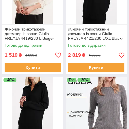
Жіночий трикотажний
Жіночий трикотажний
джемпер із вовни Giulia
джемпер із вовни Giulia
FREYJA 4419/230 L Beige-
FREYJA 4421/230 L/XL Black-
beige
black
Готово до відправки
Готово до відправки
1 519
2 819
₴
₴
1 899 ₴
4 699 ₴
Купити
Купити
–40%
Топ
–30%