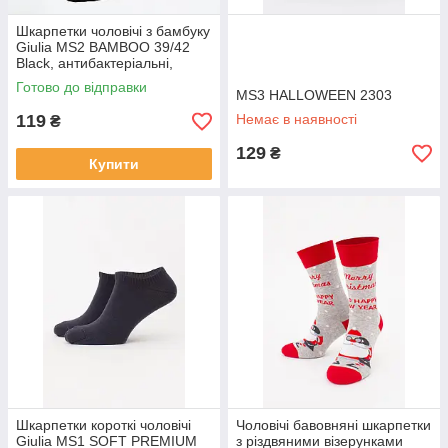
Шкарпетки чоловічі з бамбуку
Giulia MS2 BAMBOO 39/42
Black, антибактеріальні,
середньої висоти
Готово до відправки
MS3 HALLOWEEN 2303
119
Немає в наявності
₴
129
₴
Купити
Шкарпетки короткі чоловічі
Чоловічі бавовняні шкарпетки
Giulia MS1 SOFT PREMIUM
з різдвяними візерунками