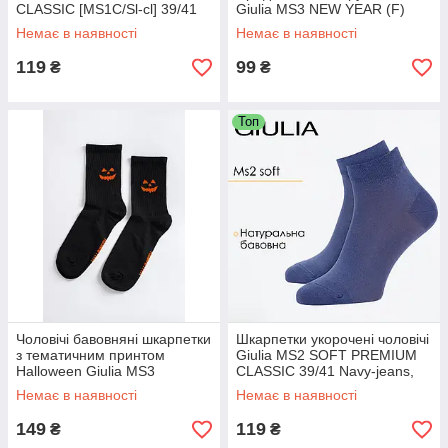
CLASSIC [MS1C/Sl-cl] 39/41
Giulia MS3 NEW YEAR (F)
Grey-iron, короткі бавовняні
2404 39/42 Grey-silver
Немає в наявності
Немає в наявності
носки
melange
119
99
₴
₴
Топ
Чоловічі бавовняні шкарпетки
Шкарпетки укорочені чоловічі
з тематичним принтом
Giulia MS2 SOFT PREMIUM
Halloween Giulia MS3
CLASSIC 39/41 Navy-jeans,
HALLOWEEN STRONG 2501
бавовняні, однотонні
Немає в наявності
Немає в наявності
39/42 Black-black
149
119
₴
₴