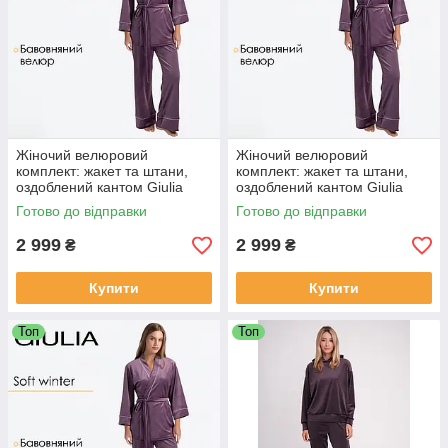
Жіночий велюровий
Жіночий велюровий
комплект: жакет та штани,
комплект: жакет та штани,
оздоблений кантом Giulia
оздоблений кантом Giulia
SOFT WINTER 5606/080 M
SOFT WINTER 5606/080 L
Готово до відправки
Готово до відправки
Violet-lavender purple,
Violet-lavender purple,
велюровий
велюровий
2 999
2 999
₴
₴
Купити
Купити
Топ
Топ