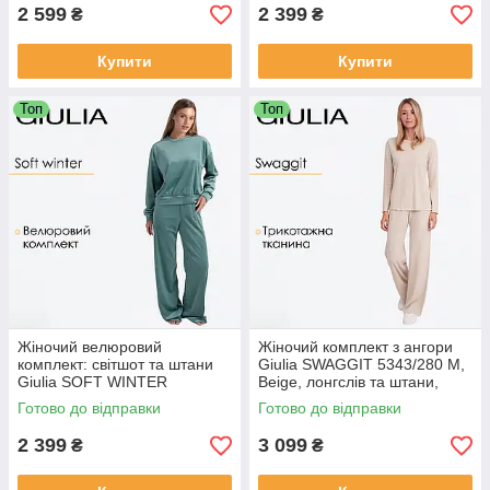
кишенями
для дому
2 599
2 399
₴
₴
Купити
Купити
Топ
Топ
Жіночий велюровий
Жіночий комплект з ангори
комплект: світшот та штани
Giulia SWAGGIT 5343/280 M,
Giulia SOFT WINTER
Beige, лонгслів та штани,
5815/080 M Green-jade,
трикотажний, з візерунком,
Готово до відправки
Готово до відправки
домашній, бавовняний велюр
бежевий
2 399
3 099
₴
₴