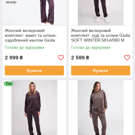
Жіночий велюровий
Жіночий велюровий
комплект: жакет та штани,
комплект: худі та штани Giulia
оздоблений кантом Giulia
SOFT WINTER 5814/080 M
SOFT WINTER 5606/080 XL
Violet-dark lavender,
Готово до відправки
Готово до відправки
Violet-lavender purple,
бавовняний велюр, з
велюровий
кишенями
2 999
2 599
₴
₴
Купити
Купити
Топ