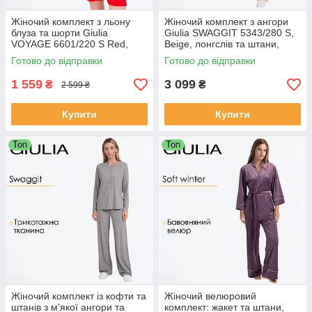
Жіночий комплект з льону
Жіночий комплект з ангори
блуза та шорти Giulia
Giulia SWAGGIT 5343/280 S,
VOYAGE 6601/220 S Red,
Beige, лонгслів та штани,
жатий льон, з кишенями,
трикотажний, з візерунком,
Готово до відправки
Готово до відправки
літній
бежевий
1 559
3 099
₴
₴
2 599 ₴
Купити
Купити
Топ
Топ
Жіночий комплект із кофти та
Жіночий велюровий
штанів з м'якої ангори та
комплект: жакет та штани,