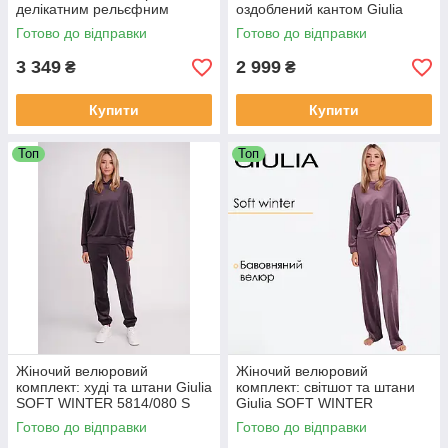
делікатним рельєфним
оздоблений кантом Giulia
візерунком "колосок" Giulia
SOFT WINTER 5606/080 S
Готово до відправки
Готово до відправки
SWAGGIT 5813/280 S, сірий
Violet-lavender purple,
велюровий
3 349
2 999
₴
₴
Купити
Купити
Топ
Топ
Жіночий велюровий
Жіночий велюровий
комплект: худі та штани Giulia
комплект: світшот та штани
SOFT WINTER 5814/080 S
Giulia SOFT WINTER
Violet-dark lavender,
5815/080 S Violet-lavender
Готово до відправки
Готово до відправки
бавовняний велюр, з
purple, бавовняний велюр,