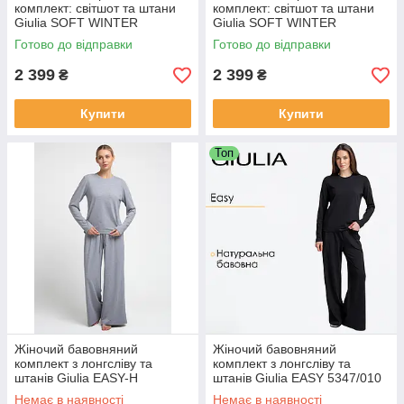
комплект: світшот та штани
комплект: світшот та штани
Giulia SOFT WINTER
Giulia SOFT WINTER
5815/080 M Violet-lavender
5815/080 L Violet-lavender
Готово до відправки
Готово до відправки
purple, бавовняний велюр,
purple, бавовняний велюр,
для дому
для дому
2 399
2 399
₴
₴
Купити
Купити
Топ
Жіночий бавовняний
Жіночий бавовняний
комплект з лонгсліву та
комплект з лонгсліву та
штанів Giulia EASY-H
штанів Giulia EASY 5347/010
5347/010 S Grey-grey
XS Black, домашній, з
Немає в наявності
Немає в наявності