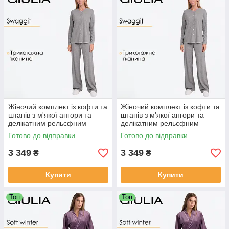
Жіночий комплект із кофти та
Жіночий комплект із кофти та
штанів з м'якої ангори та
штанів з м'якої ангори та
делікатним рельєфним
делікатним рельєфним
візерунком "колосок" Giulia
візерунком "колосок" Giulia
Готово до відправки
Готово до відправки
SWAGGIT 5813/280 M, сірий
SWAGGIT 5813/280 L, сірий
3 349
3 349
₴
₴
Купити
Купити
Топ
Топ