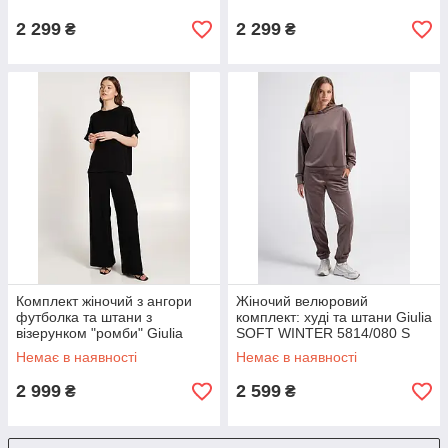
melange
еластичним поясом
2 299
2 299
₴
₴
Комплект жіночий з ангори
Жіночий велюровий
футболка та штани з
комплект: худі та штани Giulia
візерунком "ромби" Giulia
SOFT WINTER 5814/080 S
LIGHT ESSENCE 5122/250 S
Brown-mokko
Немає в наявності
Немає в наявності
Black-black
2 999
2 599
₴
₴