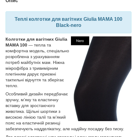
Опис
Теплі колготки для вагітних Giulia MAMA 100
Black-nero
Колготки для вагітних Giulia
MAMA 100
— тепла та
комфортна модель, спеціально
розроблена з урахуванням
потреб майбутніх мам. Ніжна
мікрофібра з тривимірним
плетінням дарує приємні
тактильні відчуття та зберігає
тепло.
Особливий дизайн передбачає
зручну, м’яку та еластичну
вставку для зростаючого
животика. Щільні шортики з
високою лінією талії та м’який
пояс на еластичній резинці
забезпечують надделікатну, але надійну посадку без тиску.
Два плоскі еластичні шви спереду і один ззаду гарантують