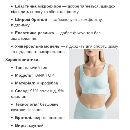
Еластична мікрофібра
— добре тягнеться, швидко
відводить вологу та зберігає форму.
Широкі бретелі
— забезпечують комфортну
підтримку.
Еластична резинка
— добре фіксує топ без
здавлювання.
Універсальна модель
— підходить для спорту, дому
та щоденного використання.
Характеристики:
Тип:
жіночий топ
Модель:
TANK TOP
Матеріал:
мікрофібра
Склад:
91% поліамід, 9%
еластан
Технологія:
безшовне
кругове в'язання
Бретелі:
широкі, незнімні
Виріз:
круглий