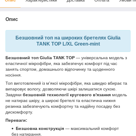
Опис
Безшовний топ на широких бретелях Giulia
TANK TOP L/XL Green-mint
Безшовний топ Giulia TANK TOP
— універсальна модель з
еластичної мікрофібри, яка забезпечує комфорт під час
занять спортом, домашнього відпочинку та щоденного
носіння.
Топ виготовлений із м'якої мікрофібри, яка швидко вбирає та
випаровує вологу, дозволяючи шкірі залишатися сухою.
Завдяки
безшовній технології кругового в'язання
модель
не натирає шкіру, а широкі бретелі та еластична нижня
резинка забезпечують комфортну та надійну посадку без
дискомфорту.
Переваги:
Безшовна конструкція
— максимальний комфорт
без натирання.