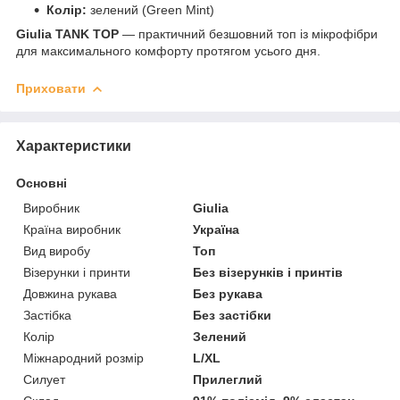
Колір:
зелений (Green Mint)
Giulia TANK TOP
— практичний безшовний топ із мікрофібри
для максимального комфорту протягом усього дня.
Приховати
Характеристики
Основні
Виробник
Giulia
Країна виробник
Україна
Вид виробу
Топ
Візерунки і принти
Без візерунків і принтів
Довжина рукава
Без рукава
Застібка
Без застібки
Колір
Зелений
Міжнародний розмір
L/XL
Силует
Прилеглий