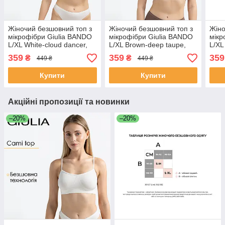
Жіночий безшовний топ з
Жіночий безшовний топ з
Жіно
мікрофібри Giulia BANDO
мікрофібри Giulia BANDO
мікр
L/XL White-cloud dancer,
L/XL Brown-deep taupe,
L/XL
топ бандо, без бретелей,
топ бандо, без бретелей
бре
359
359
359
₴
₴
449 ₴
449 ₴
комфортний
Купити
Купити
Акційні пропозиції та новинки
–20%
–20%