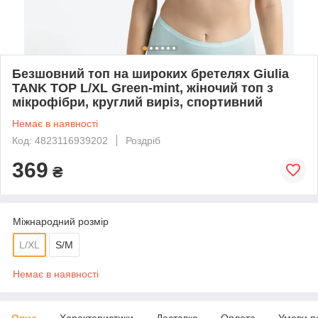
Безшовний топ на широких бретелях Giulia
TANK TOP L/XL Green-mint, жіночий топ з
мікрофібри, круглий виріз, спортивний
Немає в наявності
Код: 4823116939202
Роздріб
369
₴
Міжнародний розмір
L/XL
S/M
Немає в наявності
Опис
Характеристики
Доставка
Оплата
Умови п