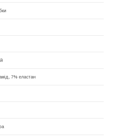
бки
ий
амід, 7% еластан
ра