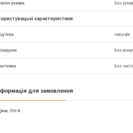
асон рукава
Без рука
Користувацькі характеристики
ідтінок
naturale
ізерунок
Без візер
астежка
Без заст
нформація для замовлення
іна:
359 ₴