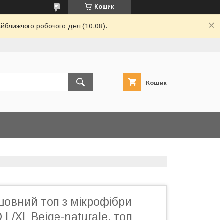
Кошик
айближчого робочого дня (10.08).
Кошик
шовний топ з мікрофібри
 L/XL Beige-naturale, топ