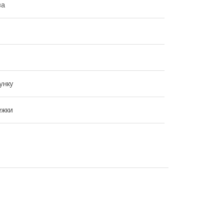
ва
унку
ежки