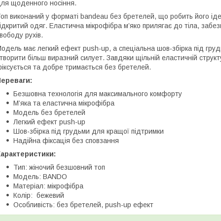
ля щоденного носіння.
оп виконаний у форматі bandeau без бретелей, що робить його ід
ідкритий одяг. Еластична мікрофібра м’яко прилягає до тіла, заб
вободу рухів.
одель має легкий ефект push-up, а спеціальна шов-збірка під гру
творити більш виразний силует. Завдяки щільній еластичній структ
іксується та добре тримається без бретелей.
Переваги:
Безшовна технологія для максимального комфорту
М’яка та еластична мікрофібра
Модель без бретелей
Легкий ефект push-up
Шов-збірка під грудьми для кращої підтримки
Надійна фіксація без сповзання
Характеристики:
Тип: жіночий безшовний топ
Модель: BANDO
Матеріал: мікрофібра
Колір: бежевий
Особливість: без бретелей, push-up ефект