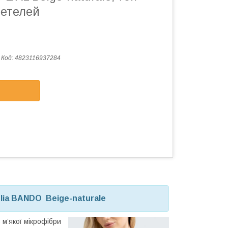
ретелей
Код:
4823116937284
ulia BANDO
Beige-naturale
м’якої мікрофібри