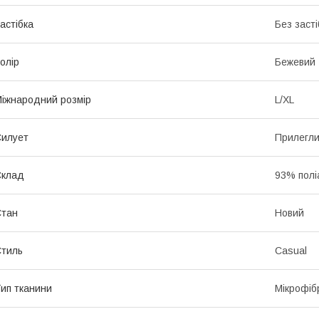
астібка
Без засті
олір
Бежевий
іжнародний розмір
L/XL
илует
Прилегл
Склад
93% полі
Стан
Новий
тиль
Casual
ип тканини
Мікрофіб