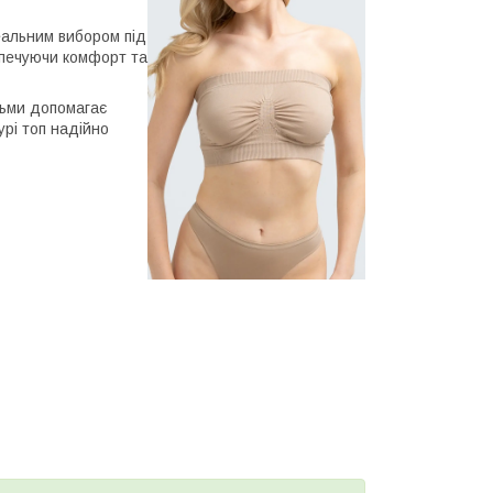
еальним вибором під
езпечуючи комфорт та
дьми допомагає
урі топ надійно