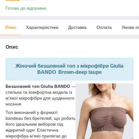
Готово до відправки
Опис
Характеристики
Доставка
Оплата
Умови п
Опис
Жіночий безшовний топ з мікрофібри Giulia
BANDO
Brown-deep taupe
Безшовний топ Giulia BANDO
—
стильна та комфортна модель із
м’якої мікрофібри для щоденного
носіння.
Топ виконаний у форматі
bandeau без бретелей, що робить
його ідеальним вибором під
відкритий одяг. Еластична
мікрофібра м’яко прилягає до