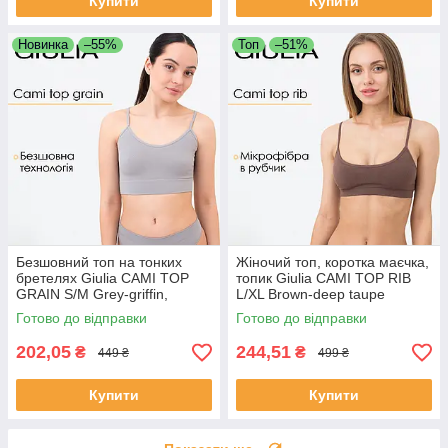
Купити
Купити
Новинка
–55%
Топ
–51%
Безшовний топ на тонких
Жіночий топ, коротка маєчка,
бретелях Giulia CAMI TOP
топик Giulia CAMI TOP RIB
GRAIN S/M Grey-griffin,
L/XL Brown-deep taupe
жіноча білизна топ для
безшовний на бретельках
Готово до відправки
Готово до відправки
фітнесу та дому
202,05
244,51
₴
₴
449 ₴
499 ₴
Купити
Купити