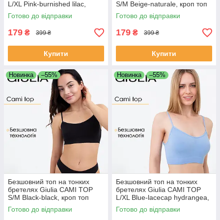
L/XL Pink-burnished lilac,
S/M Beige-naturale, кроп топ
жіночий топ з мікрофібри
Джулія, спортивний топ
Готово до відправки
Готово до відправки
179
179
₴
₴
399 ₴
399 ₴
Купити
Купити
Новинка
–55%
Новинка
–55%
Безшовний топ на тонких
Безшовний топ на тонких
бретелях Giulia CAMI TOP
бретелях Giulia CAMI TOP
S/M Black-black, кроп топ
L/XL Blue-lacecap hydrangea,
Джулія, топ для спорта
топ для спорту
Готово до відправки
Готово до відправки