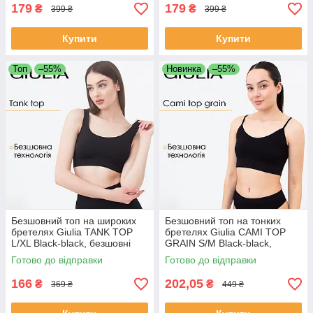
179
179
₴
₴
399 ₴
399 ₴
Купити
Купити
Топ
–55%
Новинка
–55%
Безшовний топ на широких
Безшовний топ на тонких
бретелях Giulia TANK TOP
бретелях Giulia CAMI TOP
L/XL Black-black, безшовні
GRAIN S/M Black-black,
кроп топи Джулія, мікрофібра
жіноча білизна топ для
Готово до відправки
Готово до відправки
фітнесу та дому
166
202,05
₴
₴
369 ₴
449 ₴