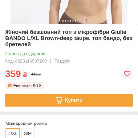
Жіночий безшовний топ з мікрофібри Giulia
BANDO L/XL Brown-deep taupe, топ бандо, без
бретелей
Готово до відправки
Код: 4823116937260
Роздріб
359
₴
449 ₴
Економія
90 ₴
Купити
Міжнародний розмір
L/XL
S/M