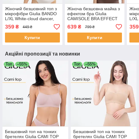
Жіночий безшовний топ з
Жіноча безшовна майка з
Жіно
мікрофібри Giulia BANDO
ефектом бра Giulia
мікр
L/XL White-cloud dancer,
CAMISOLE BRA EFFECT
L/XL
топ бандо, без бретелей,
L/XL Brown-deep taupe,
бре
359
639
359
₴
₴
449 ₴
799 ₴
комфортний
мікрофібра, V-подібний
виріз
Купити
Купити
Акційні пропозиції та новинки
Топ
–55%
Топ
–55%
Безшовний топ на тонких
Безшовний топ на тонких
бретелях Giulia CAMI TOP
бретелях Giulia CAMI TOP