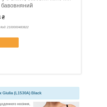
, бавовняний
 ₴
Код:
2100000483822
 Giulia (L1530A)
Black
оденного носіння,