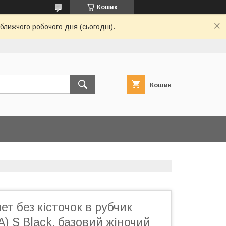
Кошик
ближчого робочого дня (сьогодні).
Кошик
ет без кісточок в рубчик
A) S Black, базовий жіночий