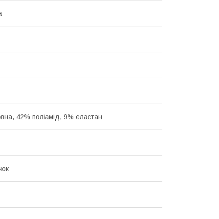
а
вна, 42% поліамід, 9% еластан
чок