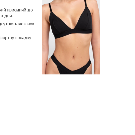
який приємний до
го дня.
сутність кісточок
фортну посадку.