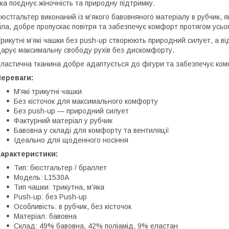
ка поєднує жіночність та природну підтримку.
юстгальтер виконаний із м’якого бавовняного матеріалу в рубчик, 
іла, добре пропускає повітря та забезпечує комфорт протягом усьо
рикутні м’які чашки без push-up створюють природний силует, а від
арує максимальну свободу рухів без дискомфорту.
ластична тканина добре адаптується до фігури та забезпечує ком
Переваги:
М’які трикутні чашки
Без кісточок для максимального комфорту
Без push-up — природний силует
Фактурний матеріал у рубчик
Бавовна у складі для комфорту та вентиляції
Ідеально для щоденного носіння
Характеристики:
Тип: бюстгальтер / браллет
Модель: L1530A
Тип чашки: трикутна, м’яка
Push-up: без Push-up
Особливість: в рубчик, без кісточок
Матеріал: бавовна
Склад: 49% бавовна, 42% поліамід, 9% еластан