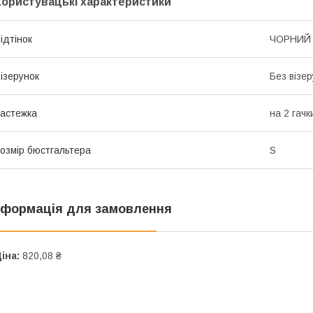
Користувацькі характеристики
ідтінок
ЧОРНИЙ
ізерунок
Без візер
астежка
на 2 гачк
озмір бюстгальтера
S
нформація для замовлення
іна:
820,08 ₴