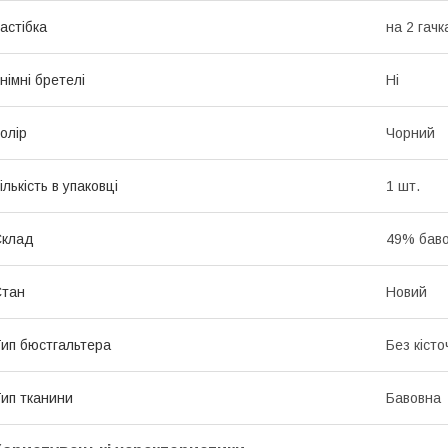
астібка
на 2 гачк
німні бретелі
Ні
олір
Чорний
ількість в упаковці
1 шт.
Склад
49% баво
Стан
Новий
ип бюстгальтера
Без кісто
ип тканини
Бавовна