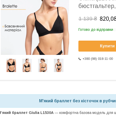
бюстгальтер
820,08
1 139 ₴
Готово до відправки
Купити
+380 (98) 018-11-00
М'який браллет без кісточок в рубчик
’який браллет Giulia L1530A
— комфортна базова модель для щ