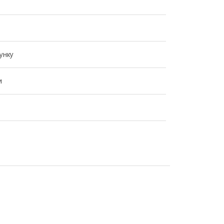
унку
и