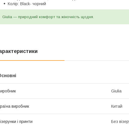
Колір: Black- чорний
Giulia — природний комфорт та жіночність щодня.
арактеристики
Основні
иробник
Giulia
раїна виробник
Китай
ізерунки і принти
Без візер