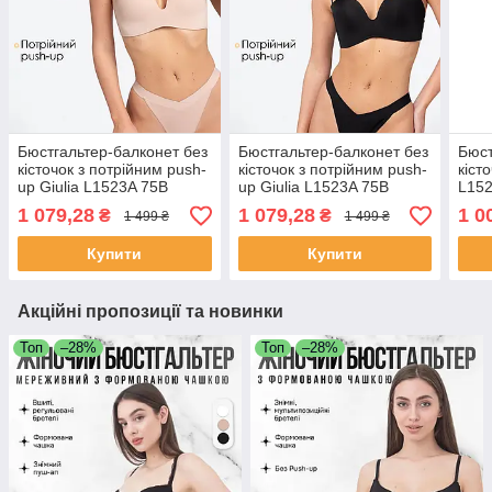
Бюстгальтер-балконет без
Бюстгальтер-балконет без
Бюст
кісточок з потрійним push-
кісточок з потрійним push-
кіст
up Giulia L1523A 75B
up Giulia L1523A 75B
L152
Beige-Бежевий,
Black-Чорний,
фор
1 079,28
1 079,28
1 0
₴
₴
1 499 ₴
1 499 ₴
бюстгальтер з
бюстгальтер з
мікр
регульованими бретелями
регульованими бретелями
Купити
Купити
Акційні пропозиції та новинки
Топ
–28%
Топ
–28%