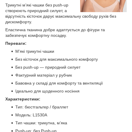
Трикутні м’які чашки без push-up
створюють природний силует, а
відсутність кісточок дарує максимальну свободу рухів без
дискомфорту.
Еластична тканина добре адаптується до фігури та
забезпечує комфортну посадку.
Переваги:
М’які трикутні чашки
Без кісточок для максимального комфорту
Без push-up — природний силует
Фактурний матеріал у рубчик
Бавовна у складі для комфорту та вентиляції
Ідеально для щоденного носіння
Характеристики:
Тип: бюстгальтер / браллет
Модель: L1530A
Тип чашки: трикутна, м’яка
Push-up: без Push-up