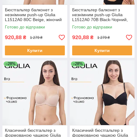
Бюстгальтер балконет з
Бюстгальтер балконет з
незнімним push-up Giulia
незнімним push-up Giulia
L1512A0 80C Beige, жіночий
L1512A0 70B Black-Чорний,
базовий бюстгальтер,
жіночий базовий
Готово до відправки
Готово до відправки
повсякденний
бюстгальтер, повсякденний
920,88
920,88
₴
₴
1 279 ₴
1 279 ₴
Купити
Купити
–28%
–28%
Класичний бюстгальтер з
Класичний бюстгальтер з
формованою чашкою Giulia
формованою чашкою Giulia