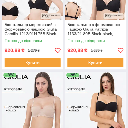
Бюстгальтер мереживний з
Бюстгальтер з формованою
формованою чашкою Giulia
чашкою Giulia Patrizia
Camilla 1212/01N 75B Black-
1133/21 80B Black-black,
black, бюст чорний Джулія
класичний бюстгальтер
Готово до відправки
Готово до відправки
Джулія, чорний
920,88
920,88
₴
₴
1 279 ₴
1 279 ₴
Купити
Купити
–28%
–28%