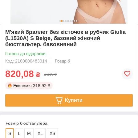
М'який браллет без кісточок в рубчик Giulia
(L1530A) S Beige, базовий жіночий
бюстгальтер, бавовняний
Готово до відправки
Код: 2100000483914
Роздріб
820,08
₴
1 139 ₴
Економія
318.92 ₴
Купити
Розмір бюстгальтера
S
L
M
XL
XS