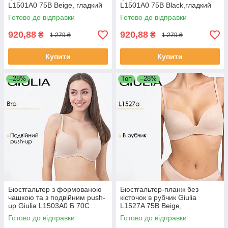
L1501A0 75B Beige, гладкий
L1501A0 75B Black,гладкий
базовий бюстгальтер, жіноча
базовий бюстгальтер, жіноча
Готово до відправки
Готово до відправки
білизна
білизна
920,88
920,88
₴
₴
1 279 ₴
1 279 ₴
Купити
Купити
–28%
Топ
–28%
Бюстгальтер з формованою
Бюстгальтер-планж без
чашкою та з подвійним push-
кісточок в рубчик Giulia
up Giulia L1503A0 Б 70C
L1527A 75B Beige,
Beige-Бежевий, класичний
формована чашка,
Готово до відправки
Готово до відправки
гладкий бюстгальтер
мікрофібра