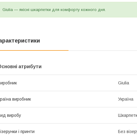
Giulia — якісні шкарпетки для комфорту кожного дня.
арактеристики
Основні атрибути
иробник
Giulia
раїна виробник
Україна
ид виробу
Шкарпет
ізерунки і принти
Без візер