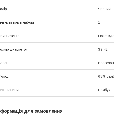
олір
Чорний
ількість пар в наборі
1
ризначення
Повсякде
озмір шкарпеток
39-42
Сезон
Всесезо
Склад
68% бамб
ип тканини
Бамбук
нформація для замовлення