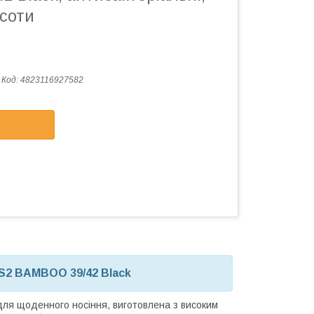
исоти
Код:
4823116927582
MS2 BAMBOO 39/42 Black
я щоденного носіння, виготовлена з високим