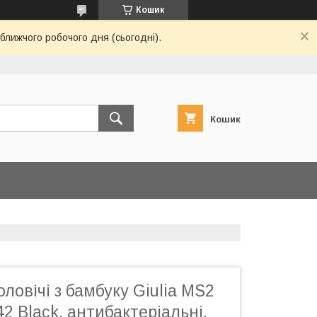
Кошик
ближчого робочого дня (сьогодні).
Кошик
ловічі з бамбуку Giulia MS2
 Black, антибактеріальні,