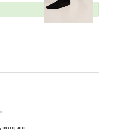
ки
унків і принтів