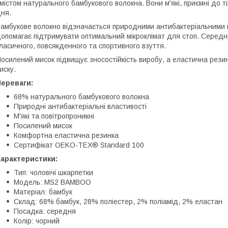
містом натурального бамбукового волокна. Вони м'які, приємні до 
ня.
амбукове волокно відзначається природними антибактеріальними в
опомагає підтримувати оптимальний мікроклімат для стоп. Серед
ласичного, повсякденного та спортивного взуття.
осилений мисок підвищує зносостійкість виробу, а еластична рези
иску.
Переваги:
68% натурального бамбукового волокна
Природні антибактеріальні властивості
М'які та повітропроникні
Посилений мисок
Комфортна еластична резинка
Сертифікат OEKO-TEX® Standard 100
Характеристики:
Тип: чоловічі шкарпетки
Модель: MS2 BAMBOO
Матеріал: бамбук
Склад: 68% бамбук, 28% поліестер, 2% поліамід, 2% еластан
Посадка: середня
Колір: чорний