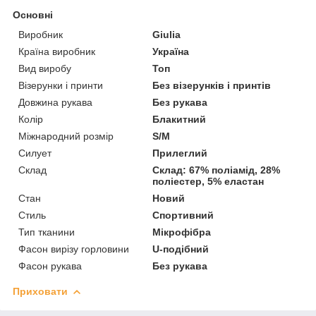
Основні
Виробник
Giulia
Країна виробник
Україна
Вид виробу
Топ
Візерунки і принти
Без візерунків і принтів
Довжина рукава
Без рукава
Колір
Блакитний
Міжнародний розмір
S/M
Силует
Прилеглий
Склад
Склад: 67% поліамід, 28%
поліестер, 5% еластан
Стан
Новий
Стиль
Спортивний
Тип тканини
Мікрофібра
Фасон вирізу горловини
U-подібний
Фасон рукава
Без рукава
Приховати