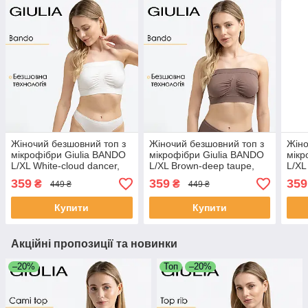
Жіночий безшовний топ з
Жіночий безшовний топ з
Жіно
мікрофібри Giulia BANDO
мікрофібри Giulia BANDO
мікр
L/XL White-cloud dancer,
L/XL Brown-deep taupe,
L/XL
топ бандо, без бретелей,
топ бандо, без бретелей
бре
359
359
359
₴
₴
449 ₴
449 ₴
комфортний
Купити
Купити
Акційні пропозиції та новинки
–20%
Топ
–20%