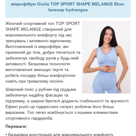
мікрофібри Giulia TOP SPORT SHAPE MELANGE Blue-
lacecap hydrangea
Жіночий спортивний топ TOP SPORT
SHAPE MELANGE створений для
максимального комфорту під час
тренувань і активного відпочинку.
Виготовлений із мікрофібри, він
приємний до тіла, добре тягнеться та
забезпечує свободу рухів у будь-якій
активності. Безшовна технологія
виготовлення зменшує тертя та
робить посадку більш комфортною
навіть при тривалому носінні.
Широкий пояс у рубчик під грудьми
забезпечує надійну фіксацію та
підтримку, а широкі бретелі додають стабільності та зручності.
Ефект push-up підкреслює силует, роблячи його більш
виразним. Топ легко комбінується з іншими елементами
спортивного гардероба.
Переваги:
• Безшовна конструкція для максимального комфорту