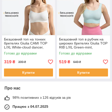
Безшовний топ на тонких
Безшовний топ в рубчик на
бретелях Giulia CAMI TOP
широких бретелях Giulia TOP
L/XL White-cloud dancer,
RIB L/XL Green-mint,
повсякденний з мікрофібри,
мікрофібра, спортивний,
Готово до відправки
Готово до відправки
жіночий
жіночий
319
519
₴
₴
399 ₴
649 ₴
Купити
Купити
Про нас
98% позитивних з 126 відгуків за рік
Працює з 04.07.2025