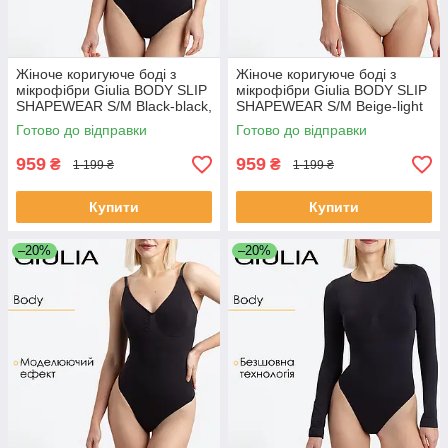
Жіноче коригуюче боді з
Жіноче коригуюче боді з
мікрофібри Giulia BODY SLIP
мікрофібри Giulia BODY SLIP
SHAPEWEAR S/M Black-black,
SHAPEWEAR S/M Beige-light
повсякденне боді сліпи, з
nude, повсякденне боді
Готово до відправки
Готово до відправки
моделюючим ефектом
сліпи, моделююче
959
959
₴
₴
1 199 ₴
1 199 ₴
Купити
Купити
–20%
–20%