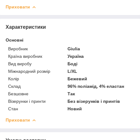
Приховати
Характеристики
Основні
Виробник
Giulia
Країна виробник
Україна
Вид виробу
Боді
Міжнародний розмір
L/XL
Колір
Бежевий
Склад
96% поліамід, 4% еластан
Безшовне
Так
Візерунки і принти
Без візерунків і принтів
Стан
Новий
Приховати