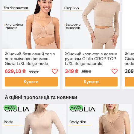
Жіночий безшовний топ з
Жіночий кроп-топ з довгим
Жіно
анатомічною формою
рукавом Giulia CROP TOP
Giuli
Giulia L/XL Beige-nude,
L/XL Beige-naturale,
nude
комфортний топ з м'якої
короткий топ безшовний
висо
629,10
349
369
₴
₴
699 ₴
699 ₴
мікрофібри
для спорту та щоденного
носіння
Купити
Купити
Акційні пропозиції та новинки
–20%
–20%