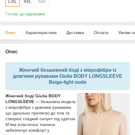
L/XL
XXL
S/M
Готово до відправки
Опис
Характеристики
Доставка
Оплата
Умови п
Опис
Жіночий безшовний боді з мікрофібри із
довгими рукавами Giulia BODY LONGSLEEVE
Beige-light nude
Жіночий боді Giulia BODY
LONGSLEEVE
— безшовна модель
з мікрофібри з довгими рукавами,
що ідеально прилягає до тіла та
створює гладкий силует під одягом.
М’яка еластична тканина
забезпечує комфорт у