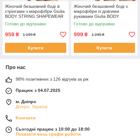
Жіночий безшовний боді зі
Жіночий безшовний боді з
стрінгами з мікрофібри Giulia
мікрофібри із довгими
BODY STRING SHAPEWEAR
рукавами Giulia BODY
L/XL Black-black, з
LONGSLEEVE L/XL Black-
Готово до відправки
Готово до відправки
моделюючим ефектом
black, базовий облягаючий
боді
959
999
₴
₴
1 199 ₴
1 249 ₴
Купити
Купити
Про нас
98% позитивних з 126 відгуків за рік
Працює з 04.07.2025
м. Дніпро
Дніпро, Україна
Контакти
Сьогодні працює з 10:00 до 18:00
Показати весь графік роботи