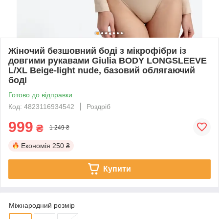
Жіночий безшовний боді з мікрофібри із
довгими рукавами Giulia BODY LONGSLEEVE
L/XL Beige-light nude, базовий облягаючий
боді
Готово до відправки
Код: 4823116934542
Роздріб
999
₴
1 249 ₴
Економія
250 ₴
Купити
Міжнародний розмір