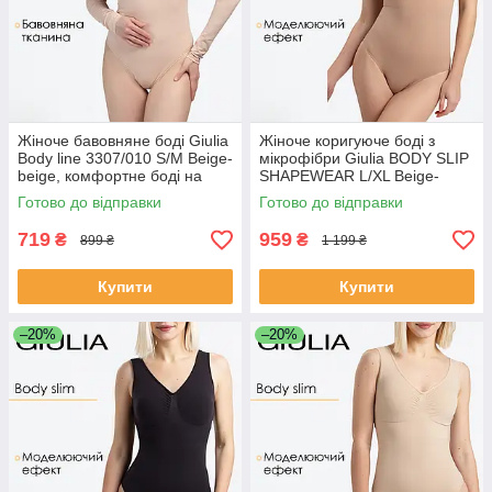
Жіноче бавовняне боді Giulia
Жіноче коригуюче боді з
Body line 3307/010 S/M Beige-
мікрофібри Giulia BODY SLIP
beige, комфортне боді на
SHAPEWEAR L/XL Beige-
кожен день
nude, повсякденне боді
Готово до відправки
Готово до відправки
сліпи, моделююче
719
959
₴
₴
899 ₴
1 199 ₴
Купити
Купити
–20%
–20%