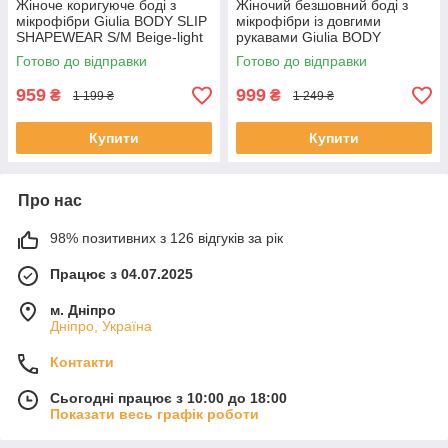
Жіноче коригуюче боді з
Жіночий безшовний боді з
мікрофібри Giulia BODY SLIP
мікрофібри із довгими
SHAPEWEAR S/M Beige-light
рукавами Giulia BODY
nude, повсякденне боді
LONGSLEEVE L/XL Beige-light
Готово до відправки
Готово до відправки
сліпи, моделююче
nude, базовий облягаючий
боді
959
999
₴
₴
1 199 ₴
1 249 ₴
Купити
Купити
Про нас
98% позитивних з 126 відгуків за рік
Працює з 04.07.2025
м. Дніпро
Дніпро, Україна
Контакти
Сьогодні працює з 10:00 до 18:00
Показати весь графік роботи