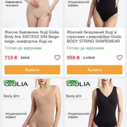
Жіноче бавовняне боді Giulia
Жіночий безшовний боді зі
Body line 3307/010 S/M Beige-
стрінгами з мікрофібри Giulia
beige, комфортне боді на
BODY STRING SHAPEWEAR
кожен день
L/XL Black-black, з
Готово до відправки
Готово до відправки
моделюючим ефектом
719
959
₴
₴
899 ₴
1 199 ₴
Купити
Купити
–20%
–20%