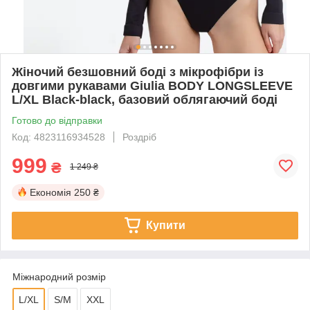
Жіночий безшовний боді з мікрофібри із
довгими рукавами Giulia BODY LONGSLEEVE
L/XL Black-black, базовий облягаючий боді
Готово до відправки
Код: 4823116934528
Роздріб
999
₴
1 249 ₴
Економія
250 ₴
Купити
Міжнародний розмір
L/XL
S/M
XXL