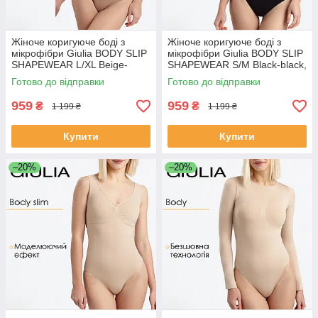
Жіноче коригуюче боді з
Жіноче коригуюче боді з
мікрофібри Giulia BODY SLIP
мікрофібри Giulia BODY SLIP
SHAPEWEAR L/XL Beige-
SHAPEWEAR S/M Black-black,
nude, повсякденне боді
повсякденне боді сліпи, з
Готово до відправки
Готово до відправки
сліпи, моделююче
моделюючим ефектом
959
959
₴
₴
1 199 ₴
1 199 ₴
Купити
Купити
–20%
–20%