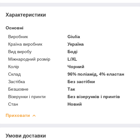
Характеристики
Основні
Виробник
Giulia
Країна виробник
Україна
Вид виробу
Боді
Міжнародний розмір
L/XL
Колір
Чорний
Склад
96% поліамід, 4% еластан
Застібка
Без застібки
Безшовне
Так
Візерунки і принти
Без візерунків і принтів
Стан
Новий
Приховати
Умови доставки