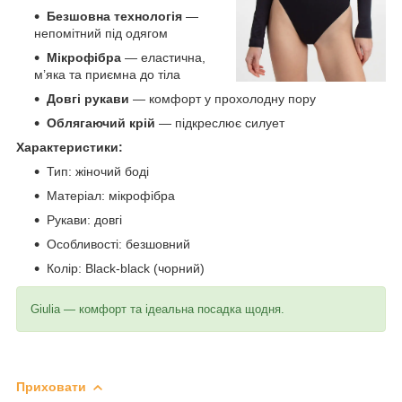
Безшовна технологія
—
непомітний під одягом
Мікрофібра
— еластична,
м’яка та приємна до тіла
Довгі рукави
— комфорт у прохолодну пору
Облягаючий крій
— підкреслює силует
Характеристики:
Тип: жіночий боді
Матеріал: мікрофібра
Рукави: довгі
Особливості: безшовний
Колір: Black-black (чорний)
Giulia — комфорт та ідеальна посадка щодня.
Приховати