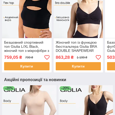
Безшовний спортивний
Жіночий топ із функцією
Базо
топ Giulia L/XL Black,
бюстгальтера Giulia BRA
футб
жіночий топ з мікрофібри з
DOUBLE SHAPEWEAR
Giul
акцентним вирізом
L/XL Black-black, з
для 
759,05
863,28
503
₴
₴
799 ₴
1 199 ₴
моделюючим ефектом,
ком
безшовний топ бра
Купити
Купити
Акційні пропозиції та новинки
–20%
–20%