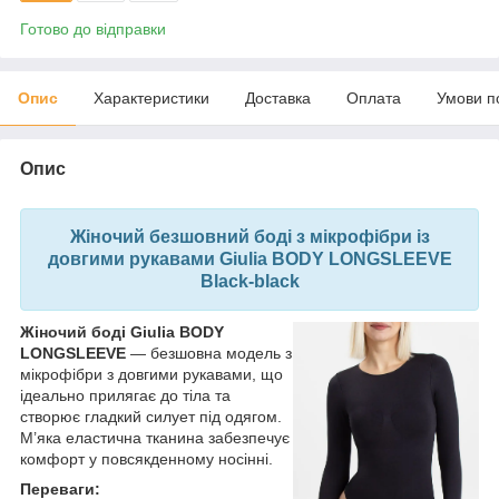
Готово до відправки
Опис
Характеристики
Доставка
Оплата
Умови п
Опис
Жіночий безшовний боді з мікрофібри із
довгими рукавами Giulia BODY LONGSLEEVE
Black-black
Жіночий боді Giulia BODY
LONGSLEEVE
— безшовна модель з
мікрофібри з довгими рукавами, що
ідеально прилягає до тіла та
створює гладкий силует під одягом.
М’яка еластична тканина забезпечує
комфорт у повсякденному носінні.
Переваги: