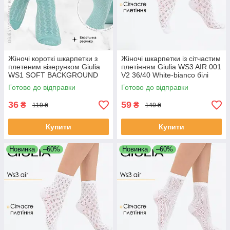
Жіночі короткі шкарпетки з
Жіночі шкарпетки із сітчастим
плетеним візерунком Giulia
плетінням Giulia WS3 AIR 001
WS1 SOFT BACKGROUND
V2 36/40 White-bianco білі
003 36/40 сині Blue pastel
шкарпетки сітка
Готово до відправки
Готово до відправки
turquoise
36
59
₴
₴
119 ₴
149 ₴
Купити
Купити
Новинка
–60%
Новинка
–60%