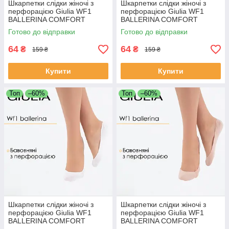
Шкарпетки слідки жіночі з
Шкарпетки слідки жіночі з
перфорацією Giulia WF1
перфорацією Giulia WF1
BALLERINA COMFORT
BALLERINA COMFORT
[WFP/SkR-cl] 36/40 Black-
[WFP/SkR-cl] 36/40 Pink-
Готово до відправки
Готово до відправки
black, Джулія
bubblegum, Джулія
64
64
₴
₴
159 ₴
159 ₴
Купити
Купити
Топ
–60%
Топ
–60%
Шкарпетки слідки жіночі з
Шкарпетки слідки жіночі з
перфорацією Giulia WF1
перфорацією Giulia WF1
BALLERINA COMFORT
BALLERINA COMFORT