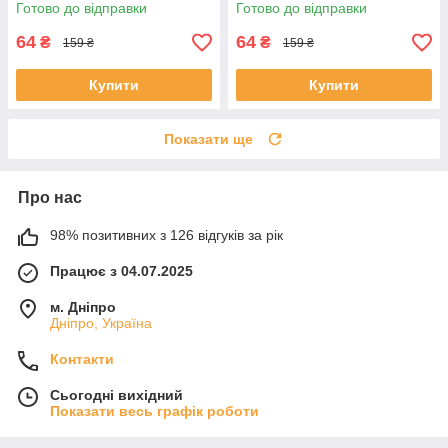
[WFP/SkR-cl] 36/40 White-
[WFP/SkR-cl] 36/40 Beige-
Готово до відправки
Готово до відправки
white, шкарпетки жіночі
nude, Джулія
64
64
₴
₴
159 ₴
159 ₴
Купити
Купити
Показати ще
Про нас
98% позитивних з 126 відгуків за рік
Працює з 04.07.2025
м. Дніпро
Дніпро, Україна
Контакти
Сьогодні вихідний
Показати весь графік роботи