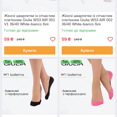
Жіночі шкарпетки із сітчастим
Жіночі шкарпетки із сітчастим
плетінням Giulia WS3 AIR 001
плетінням Giulia WS3 AIR 002
V1 36/40 White-bianco білі
36/40 White-bianco білі
шкарпетки сітка
шкарпетки сітка
Готово до відправки
Готово до відправки
59
59
₴
₴
149 ₴
149 ₴
Купити
Купити
Топ
–60%
Топ
–60%