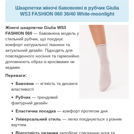
Шкарпетки жіночі бавовняні в рубчик Giulia
WS3 FASHION 060 36/40 White-moonlight
Жіночі шкарпетки Giulia WS3
FASHION 060
— бавовняна модель у
стильний рубчик, що поєднує
комфорт натуральної тканини та
актуальний дизайн. Підходять для
повсякденного носіння та гармонійно
доповнюють образ із кросівками чи
кедами.
Переваги:
Бавовна
— м’якість та дихаючі
властивості
Рубчик
— трендовий
фактурний дизайн
Еластична посадка
— комфорт протягом дня
Універсальний стиль
— легко поєднуються з різним
взуттям
Відсутність резинки
запобігає стисканню ноги та