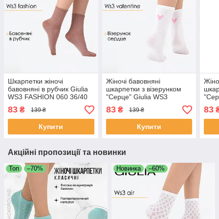
Шкарпетки жіночі
Жіночі бавовняні
Жіно
бавовняні в рубчик Giulia
шкарпетки з візерунком
шкар
WS3 FASHION 060 36/40
"Серце" Giulia WS3
"Сер
Brown-mocha mousse,
VALENTINE 2501 36/40
VALE
83
83
83
₴
₴
139 ₴
139 ₴
повсякденні шкарпетки
White-white/rose, високі
Blac
без гумки
шкарпетки, повсякденні
Купити
Купити
Акційні пропозиції та новинки
Топ
–70%
Новинка
–60%