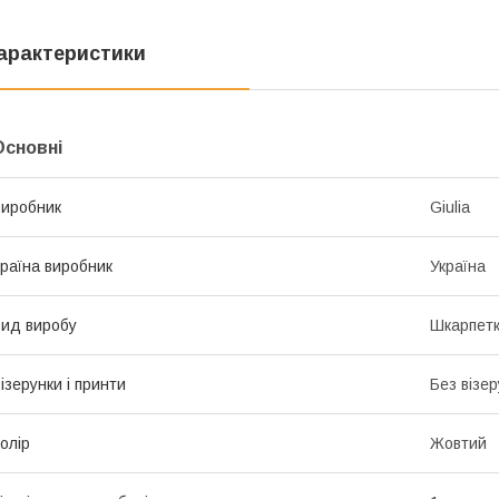
арактеристики
Основні
иробник
Giulia
раїна виробник
Україна
ид виробу
Шкарпет
ізерунки і принти
Без візер
олір
Жовтий