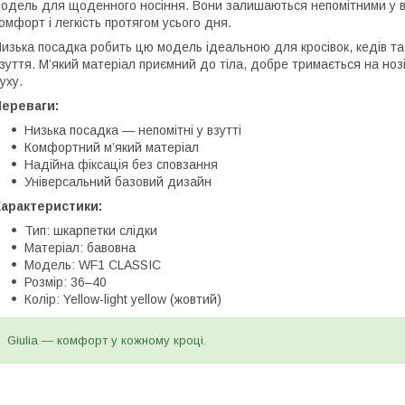
одель для щоденного носіння. Вони залишаються непомітними у в
омфорт і легкість протягом усього дня.
изька посадка робить цю модель ідеальною для кросівок, кедів та
зуття. М’який матеріал приємний до тіла, добре тримається на нозі
уху.
Переваги:
Низька посадка — непомітні у взутті
Комфортний м’який матеріал
Надійна фіксація без сповзання
Універсальний базовий дизайн
Характеристики:
Тип: шкарпетки слідки
Матеріал: бавовна
Модель: WF1 CLASSIC
Розмір: 36–40
Колір: Yellow-light yellow (жовтий)
Giulia — комфорт у кожному кроці.