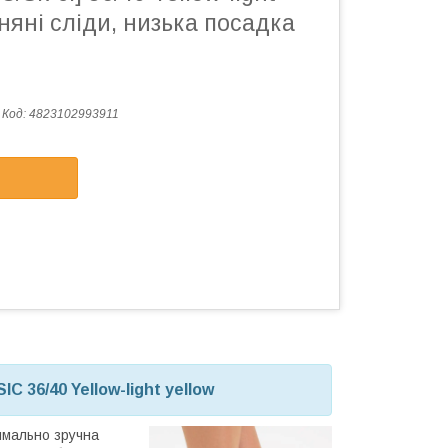
вняні сліди, низька посадка
Код:
4823102993911
C 36/40 Yellow-light yellow
имально зручна