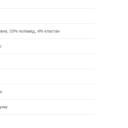
вна, 33% поліамід, 4% еластан
і
ow
унку