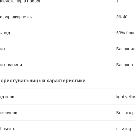
ількість пар в наборі
1
озмір шкарпеток
36-40
Склад
63% баво
ип
Бавовнян
ип тканини
Бавовна
Користувальницькі характеристики
ідтінок
light yell
ізерунок
Без візер
ільність
missing