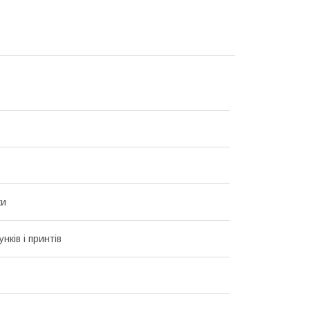
ки
унків і принтів