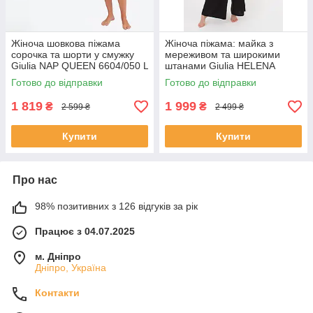
Жіноча шовкова піжама
Жіноча піжама: майка з
сорочка та шорти у смужку
мереживом та широкими
Giulia NAP QUEEN 6604/050 L
штанами Giulia HELENA
Multicolor-white/dull blue,
5008/051 M Black-black
Готово до відправки
Готово до відправки
комплект для сну
1 819
1 999
₴
₴
2 599 ₴
2 499 ₴
Купити
Купити
Про нас
98% позитивних з 126 відгуків за рік
Працює з 04.07.2025
м. Дніпро
Дніпро, Україна
Контакти