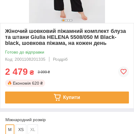
Жіночий шовковий піжамний комплект блуза
та штани Giulia HELENA 5508/050 M Black-
black, шовкова піжама, на кожен день
Готово до відправки
Код: 2001108201335
Роздріб
2 479
₴
3 099 ₴
Економія
620 ₴
Купити
Міжнародний розмір
M
XS
XL