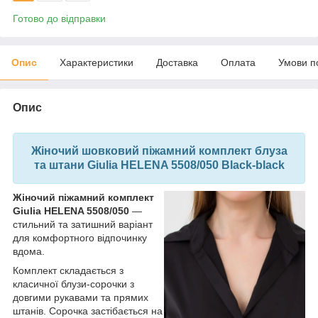
Готово до відправки
Опис
Характеристики
Доставка
Оплата
Умови п
Опис
Жіночий шовковий піжамний комплект блуза
та штани Giulia HELENA 5508/050 Black-black
Жіночий піжамний комплект
Giulia HELENA 5508/050
—
стильний та затишний варіант
для комфортного відпочинку
вдома.
Комплект складається з
класичної блузи-сорочки з
довгими рукавами та прямих
штанів. Сорочка застібається на