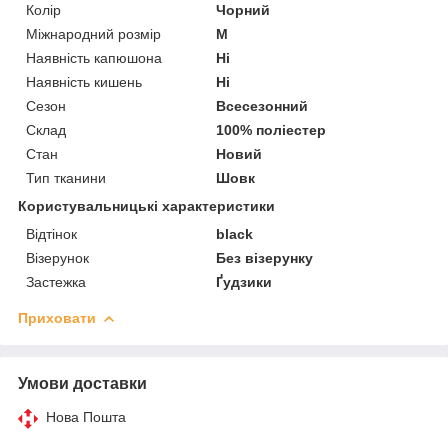
Колір
Чорний
Міжнародний розмір
M
Наявність капюшона
Ні
Наявність кишень
Ні
Сезон
Всесезонний
Склад
100% поліестер
Стан
Новий
Тип тканини
Шовк
Користувальницькі характеристики
Відтінок
black
Візерунок
Без візерунку
Застежка
Ґудзики
Приховати
Умови доставки
Нова Пошта