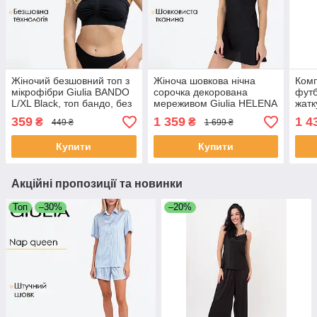
Жіночий безшовний топ з
Жіноча шовкова нічна
Комп
мікрофібри Giulia BANDO
сорочка декорована
футб
L/XL Black, топ бандо, без
мереживом Giulia HELENA
жатк
бретелей
8011/051 S Black,
FOLD
359
1 359
1 4
₴
₴
449 ₴
1 699 ₴
комфортна нічна сорочка
mint
шовкова
віль
Купити
Купити
Акційні пропозиції та новинки
Топ
–30%
–20%