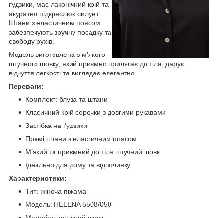
ґудзики, має лаконічний крій та
акуратно підкреслює силует.
Штани з еластичним поясом
забезпечують зручну посадку та
свободу рухів.
Модель виготовлена з м’якого
штучного шовку, який приємно прилягає до тіла, дарує
відчуття легкості та виглядає елегантно.
Переваги:
Комплект: блуза та штани
Класичний крій сорочки з довгими рукавами
Застібка на ґудзики
Прямі штани з еластичним поясом
М’який та приємний до тіла штучний шовк
Ідеально для дому та відпочинку
Характеристики:
Тип: жіноча піжама
Модель: HELENA 5508/050
Матеріал: штучний шовк