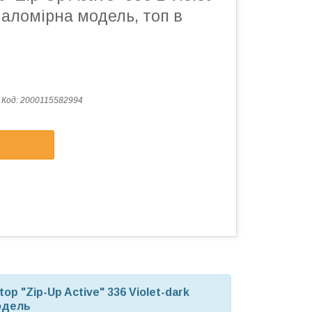
 маломірна модель, топ в
Код:
2000115582994
top "Zip-Up Active" 336
Violet-dark
одель