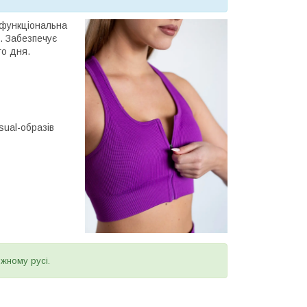
функціональна
. Забезпечує
го дня.
sual-образів
ожному русі.