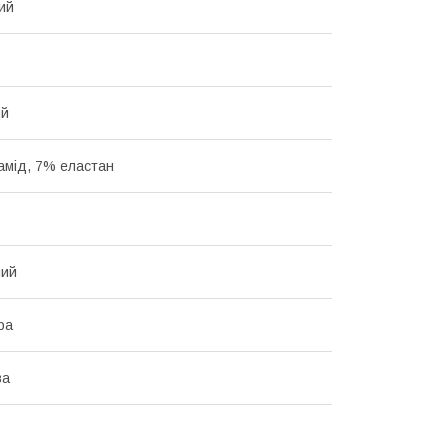
ий
ий
амід, 7% еластан
ний
ра
ва