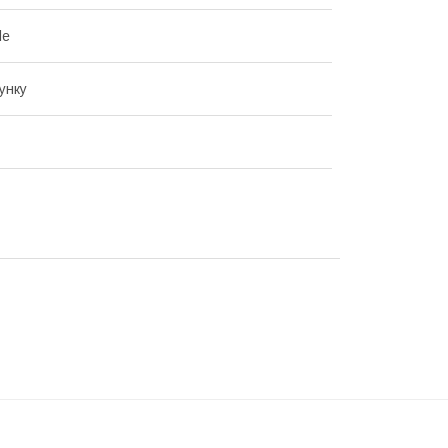
le
унку