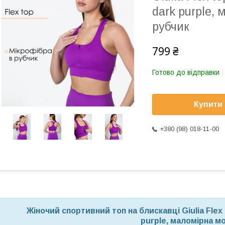
dark purple,
рубчик
799 ₴
Готово до відправки
Купити
+380 (98) 018-11-00
Жіночий спортивний топ на блискавці Giulia Flex 
purple,
маломірна м