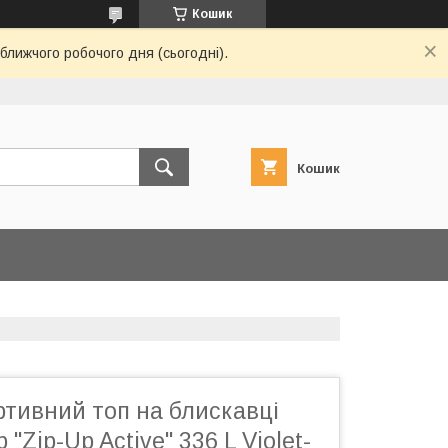
Кошик
ближчого робочого дня (сьогодні).
Кошик
ртивний топ на блискавці
p "Zip-Up Active" 336 L Violet-