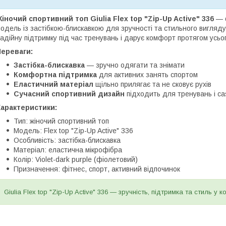
іночий спортивний топ Giulia Flex top "Zip-Up Active" 336
— 
одель із застібкою-блискавкою для зручності та стильного вигляду
адійну підтримку під час тренувань і дарує комфорт протягом усьо
Переваги:
Застібка-блискавка
— зручно одягати та знімати
Комфортна підтримка
для активних занять спортом
Еластичний матеріал
щільно прилягає та не сковує рухів
Сучасний спортивний дизайн
підходить для тренувань і ca
Характеристики:
Тип: жіночий спортивний топ
Модель: Flex top "Zip-Up Active" 336
Особливість: застібка-блискавка
Матеріал: еластична мікрофібра
Колір: Violet-dark purple (фіолетовий)
Призначення: фітнес, спорт, активний відпочинок
Giulia Flex top "Zip-Up Active" 336 — зручність, підтримка та стиль у к