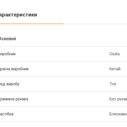
арактеристики
Основні
иробник
Giulia
раїна виробник
Китай
ид виробу
Топ
овжина рукава
Без рука
астібка
Блискавк