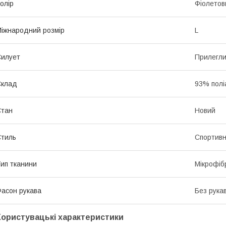
олір
Фіолетов
іжнародний розмір
L
илует
Прилегл
Склад
93% полі
Стан
Новий
тиль
Спортив
ип тканини
Мікрофіб
асон рукава
Без рука
Користувацькі характеристики