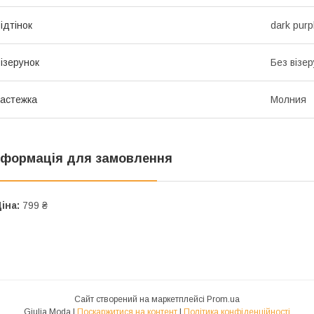
ідтінок
dark purp
ізерунок
Без візер
астежка
Молния
нформація для замовлення
іна:
799 ₴
Сайт створений на маркетплейсі
Prom.ua
Giulia Moda |
Поскаржитися на контент
|
Політика конфіденційності