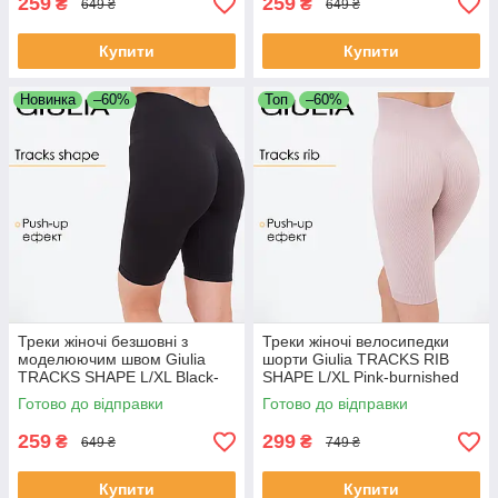
259
259
₴
₴
649 ₴
649 ₴
Купити
Купити
Новинка
–60%
Топ
–60%
Треки жіночі безшовні з
Треки жіночі велосипедки
моделюючим швом Giulia
шорти Giulia TRACKS RIB
TRACKS SHAPE L/XL Black-
SHAPE L/XL Pink-burnished
black спортивні велосипедки
lilac рожеві безшовні в рубчик
Готово до відправки
Готово до відправки
для спорту
259
299
₴
₴
649 ₴
749 ₴
Купити
Купити