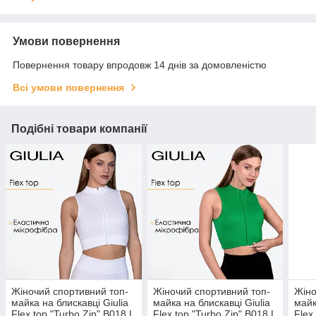
Умови повернення
Повернення товару впродовж 14 днів за домовленістю
Всі умови повернення
Подібні товари компанії
Жіночий спортивний топ-
Жіночий спортивний топ-
Жіно
майка на блискавці Giulia
майка на блискавці Giulia
майк
Flex top "Turbo Zip" B018 L
Flex top "Turbo Zip" B018 L
Flex