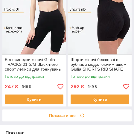
Велосипедки жіночі Giulia
Шорти жіночі безшовні в
TRACKS 01 S/M Black-nero
рубчик з моделюючим швом
спорт легінси для тренувань
Giulia SHORTS RIB SHAPE
L/XL Black-black спортивні
Готово до відправки
Готово до відправки
еластичні велосипедки
247
292
₴
₴
549 ₴
649 ₴
Купити
Купити
Показати ще
Про нас