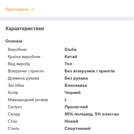
Приховати
Характеристики
Основні
Виробник
Giulia
Країна виробник
Китай
Вид виробу
Топ
Візерунки і принти
Без візерунків і принтів
Довжина рукава
Без рукава
Застібка
Блискавка
Колір
Чорний
Міжнародний розмір
L
Силует
Прилеглий
Склад
95% поліамід, 5% еластан
Стан
Новий
Стиль
Спортивний