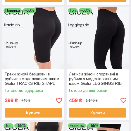
Новинка
–60%
Топ
–60%
Треки жіночі безшовні в
Легінси жіночі спортивні в
рубчик з моделюючим швом
рубчик з моделювальним
Giulia TRACKS RIB SHAPE
швом Giulia LEGGINGS RIB
L/XL Black-black спортивні
S/M Black-black, лосини
Готово до відправки
Готово до відправки
велосипедки
Джулія шов
299
459
₴
₴
749 ₴
1 149 ₴
Купити
Купити
Топ
–55%
Новинка
–55%