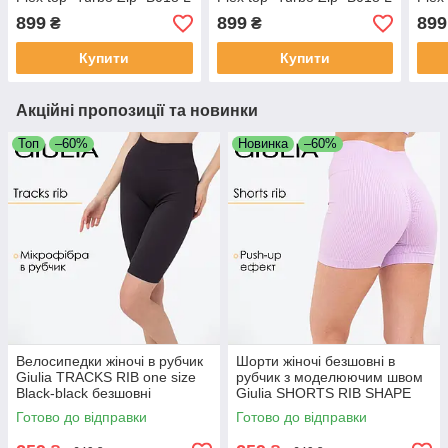
White-white,маломірна
Green-emerald, маломірна
Viol
899
899
899
₴
₴
модель, кроп топ для
модель, кроп топ для
мало
спорту
спорту
топ
Купити
Купити
Акційні пропозиції та новинки
Топ
–60%
Новинка
–60%
Велосипедки жіночі в рубчик
Шорти жіночі безшовні в
Giulia TRACKS RIB one size
рубчик з моделюючим швом
Black-black безшовні
Giulia SHORTS RIB SHAPE
спортивні шорти для фітнесу
L/XL Violet-orchid bloom
Готово до відправки
Готово до відправки
спортивні обтягуючі шорти