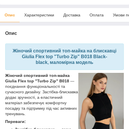
Опис
Характеристики
Доставка
Оплата
Умови п
Опис
Жіночий спортивний топ-майка на блискавці
Giulia Flex top "Turbo Zip" B018
Black-
black,
маломірна модель
Жіночий спортивний топ-майка
Giulia Flex top "Turbo Zip" B018
—
поєднання функціональності та
сучасного дизайну. Застібка-блискавка
додає зручності, а еластичний
матеріал забезпечує комфортну
посадку та підтримку під час активних
тренувань.
Переваги: