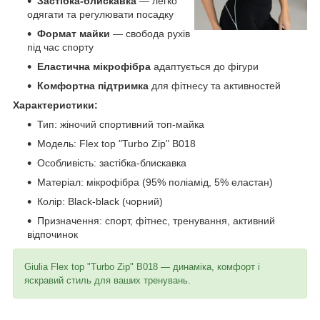
Застібка-блискавка
— легко
одягати та регулювати посадку
Формат майки
— свобода рухів
під час спорту
Еластична мікрофібра
адаптується до фігури
Комфортна підтримка
для фітнесу та активностей
Характеристики:
Тип: жіночий спортивний топ-майка
Модель: Flex top "Turbo Zip" B018
Особливість: застібка-блискавка
Матеріал: мікрофібра (95% поліамід, 5% еластан)
Колір: Black-black (чорний)
Призначення: спорт, фітнес, тренування, активний
відпочинок
Giulia Flex top "Turbo Zip" B018 — динаміка, комфорт і
яскравий стиль для ваших тренувань.