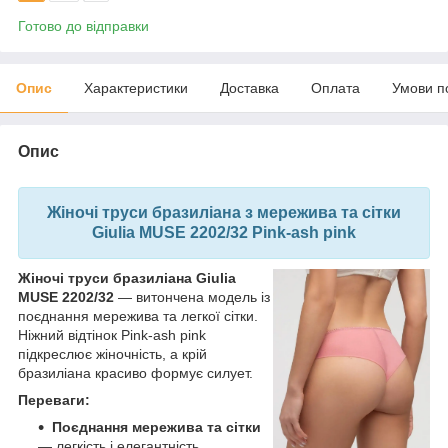
Готово до відправки
Опис
Характеристики
Доставка
Оплата
Умови п
Опис
Жіночі труси бразиліана з мережива та сітки
Giulia MUSE 2202/32 Pink-ash pink
Жіночі труси бразиліана Giulia
MUSE 2202/32
— витончена модель із
поєднання мережива та легкої сітки.
Ніжний відтінок Pink-ash pink
підкреслює жіночність, а крій
бразиліана красиво формує силует.
Переваги:
Поєднання мережива та сітки
— легкість і елегантність