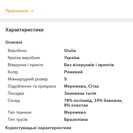
Приховати
Характеристики
Основні
Виробник
Giulia
Країна виробник
Україна
Візерунки і принти
Без візерунків і принтів
Колір
Рожевий
Міжнародний розмір
S
Оздоблення та прикраси
Мережива, Сітка
Посадка
Занижена талія
Склад
78% поліамід, 14% бавовна,
8% еластан
Тип тканини
Мереживо
Тип трусів
Бразиліана
Користувацькі характеристики