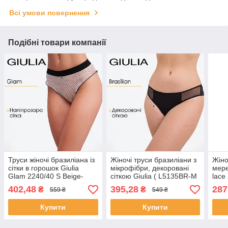
Всі умови повернення
Подібні товари компанії
Труси жіночі бразиліана із
Жіночі труси бразиліани з
Жіно
сітки в горошок Giulia
мікрофібри, декоровані
мере
Glam 2240/40 S Beige-
сіткою Giulia ( L5135BR-M
lace
beige dots, ніжні прозорі
) S Black-Чорний, трусики
beig
402,48
395,28
287
₴
₴
559 ₴
549 ₴
трусики, нижня білизна
з низькою посадкою
комф
Купити
Купити