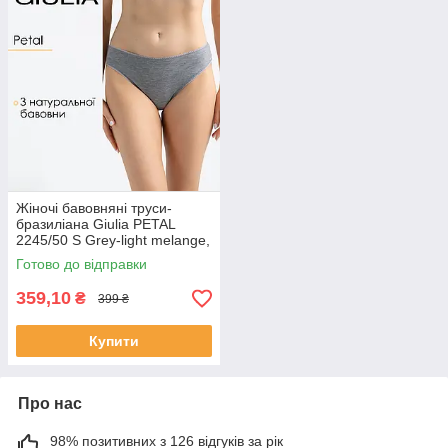
Жіночі бавовняні труси-
бразиліана Giulia PETAL
2245/50 S Grey-light melange,
середня посадка, трикотажні,
Готово до відправки
однотонні
359,10
₴
399 ₴
Купити
Про нас
98% позитивних з 126 відгуків за рік