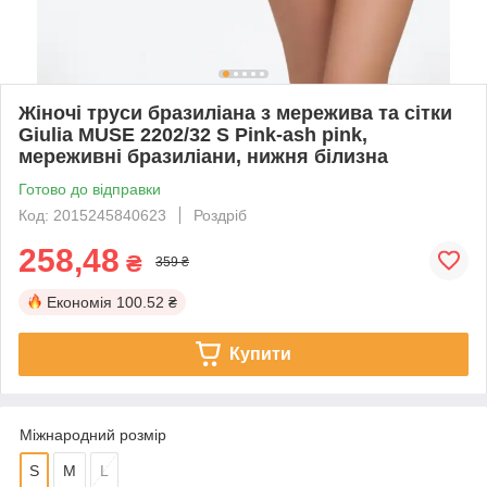
Жіночі труси бразиліана з мережива та сітки
Giulia MUSE 2202/32 S Pink-ash pink,
мереживні бразиліани, нижня білизна
Готово до відправки
Код: 2015245840623
Роздріб
258,48
₴
359 ₴
Економія
100.52 ₴
Купити
Міжнародний розмір
S
M
L