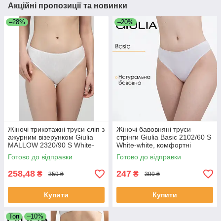
Акційні пропозиції та новинки
–28%
–20%
Жіночі трикотажні труси сліп з
Жіночі бавовняні труси
ажурним візерунком Giulia
стрінги Giulia Basic 2102/60 S
MALLOW 2320/90 S White-
White-white, комфортні
milk, класичні, середня
повсякденні трусики, білі
Готово до відправки
Готово до відправки
посадка, комфортні, базові
стрінги
258,48
247
₴
₴
359 ₴
309 ₴
Купити
Купити
Топ
–10%