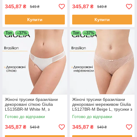
345,87
345,87
₴
₴
549 ₴
549 ₴
Купити
Купити
Топ
–37%
Топ
–37%
Жіночі трусики бразиліани
Жіночі трусики бразиліани
декоровані сіткою Giulia
декоровані мереживом Giulia
L5135BR-M White M, з
L5127BR-M Beige L, трусики з
мікрофібри
мережива і мікрофібри
Готово до відправки
Готово до відправки
345,87
345,87
₴
₴
549 ₴
549 ₴