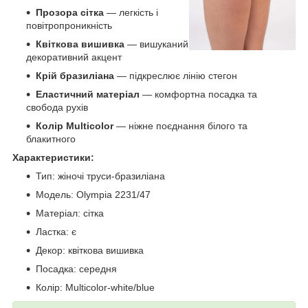
Прозора сітка
— легкість і
повітропроникність
Квіткова вишивка
— вишуканий
декоративний акцент
Крій бразиліана
— підкреслює лінію стегон
Еластичний матеріал
— комфортна посадка та
свобода рухів
Колір Multicolor
— ніжне поєднання білого та
блакитного
Характеристики:
Тип: жіночі труси-бразиліана
Модель: Olympia 2231/47
Матеріал: сітка
Ластка: є
Декор: квіткова вишивка
Посадка: середня
Колір: Multicolor-white/blue