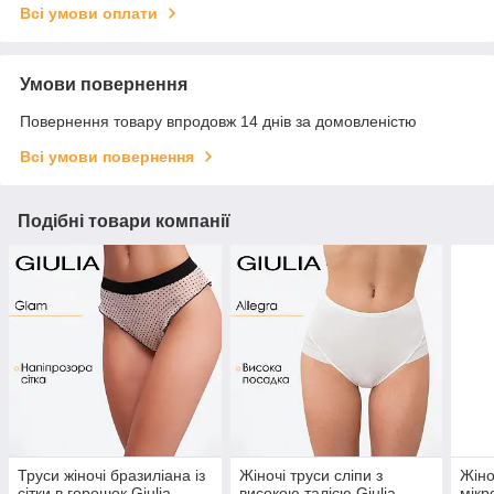
Всі умови оплати
Умови повернення
Повернення товару впродовж 14 днів за домовленістю
Всі умови повернення
Подібні товари компанії
Труси жіночі бразиліана із
Жіночі труси сліпи з
Жіно
сітки в горошок Giulia
високою талією Giulia
мікр