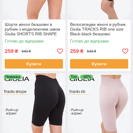
Шорти жіночі безшовні в
Велосипедки жіночі в рубчик
рубчик з моделюючим швом
Giulia TRACKS RIB one size
Giulia SHORTS RIB SHAPE
Black-black безшовні
L/XL Violet-orchid bloom
спортивні шорти для фітнесу
Готово до відправки
Готово до відправки
спортивні обтягуючі шорти
259
259
₴
₴
649 ₴
649 ₴
Купити
Купити
Новинка
Топ
–60%