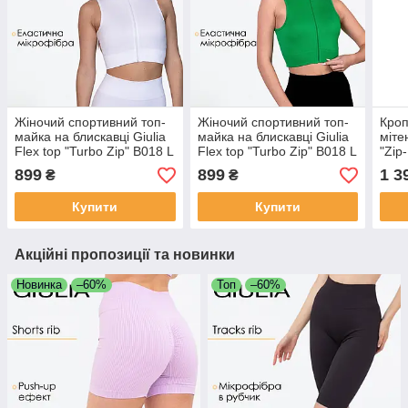
Жіночий спортивний топ-
Жіночий спортивний топ-
Кроп
майка на блискавці Giulia
майка на блискавці Giulia
міте
Flex top "Turbo Zip" B018 L
Flex top "Turbo Zip" B018 L
"Zip
White-white,маломірна
Green-emerald, маломірна
Brow
899
899
1 3
₴
₴
модель, кроп топ для
модель, кроп топ для
моде
спорту
спорту
Купити
Купити
Акційні пропозиції та новинки
Новинка
–60%
Топ
–60%