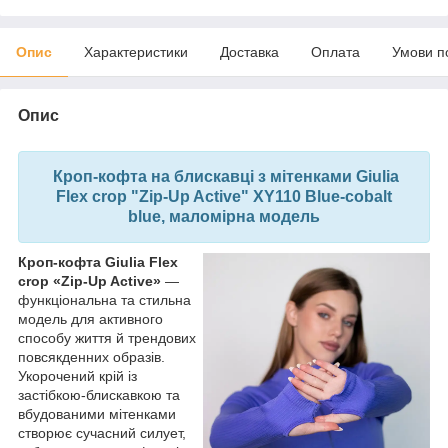
Опис
Характеристики
Доставка
Оплата
Умови п
Опис
Кроп-кофта на блискавці з мітенками Giulia
Flex crop "Zip-Up Active" XY110
Blue-cobalt
blue,
маломірна модель
Кроп-кофта Giulia Flex
crop «Zip-Up Active»
—
функціональна та стильна
модель для активного
способу життя й трендових
повсякденних образів.
Укорочений крій із
застібкою-блискавкою та
вбудованими мітенками
створює сучасний силует,