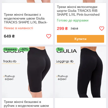
Треки жіночі велосипедки
шорти Giulia TRACKS RIB
Треки жіночі безшовні з
SHAPE L/XL Pink-burnished
моделюючим швом Giulia
lilac рожеві безшовні в рубчик
Готово до відправки
TRACKS SHAPE L/XL Black-
для спорту
black спортивні велосипедки
Немає в наявності
299
₴
749 ₴
649
₴
Купити
Новинка
–60%
Топ
Треки жіночі безшовні в
рубчик з моделюючим швом