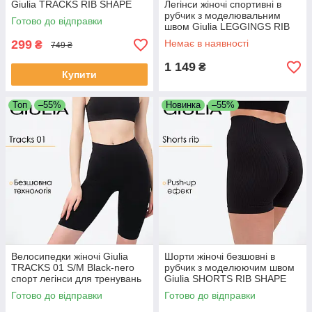
Giulia TRACKS RIB SHAPE
Легінси жіночі спортивні в
L/XL Black-black спортивні
рубчик з моделювальним
Готово до відправки
велосипедки
швом Giulia LEGGINGS RIB
S/M Black-black, лосини
299
Немає в наявності
₴
749 ₴
Джулія шов
1 149
₴
Купити
Топ
–55%
Новинка
–55%
Велосипедки жіночі Giulia
Шорти жіночі безшовні в
TRACKS 01 S/M Black-nero
рубчик з моделюючим швом
спорт легінси для тренувань
Giulia SHORTS RIB SHAPE
L/XL Black-black спортивні
Готово до відправки
Готово до відправки
еластичні велосипедки