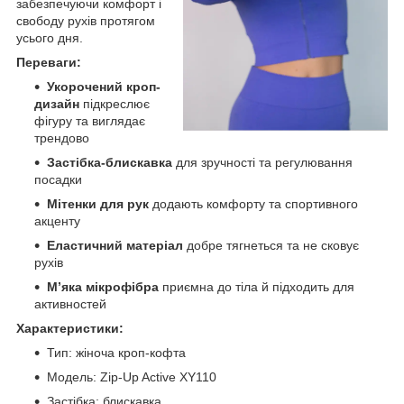
забезпечуючи комфорт і
свободу рухів протягом
усього дня.
Переваги:
Укорочений кроп-
дизайн
підкреслює
фігуру та виглядає
трендово
Застібка-блискавка
для зручності та регулювання
посадки
Мітенки для рук
додають комфорту та спортивного
акценту
Еластичний матеріал
добре тягнеться та не сковує
рухів
М’яка мікрофібра
приємна до тіла й підходить для
активностей
Характеристики:
Тип: жіноча кроп-кофта
Модель: Zip-Up Active XY110
Застібка: блискавка