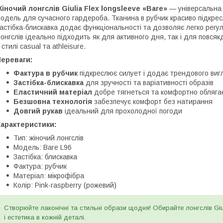
іночий лонгслів Giulia Flex longsleeve «Bare»
— універсальна 
одель для сучасного гардероба. Тканина в рубчик красиво підкрес
астібка-блискавка додає функціональності та дозволяє легко регул
онгслів ідеально підходить як для активного дня, так і для повсяк
 стилі casual та athleisure.
Переваги:
Фактура в рубчик
підкреслює силует і додає трендового виг
Застібка-блискавка
для зручності та варіативності образів
Еластичний матеріал
добре тягнеться та комфортно обляга
Безшовна технологія
забезпечує комфорт без натирання
Довгий рукав
ідеальний для прохолодної погоди
Характеристики:
Тип: жіночий лонгслів
Модель: Bare L96
Застібка: блискавка
Фактура: рубчик
Матеріал: мікрофібра
Колір: Pink-raspberry (рожевий)
Створюйте лаконічні та стильні образи щодня! Обирайте лонгслів Giu
і естетика в кожній деталі.