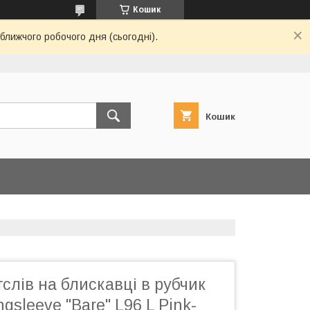
Кошик
ближчого робочого дня (сьогодні).
Кошик
слів на блискавці в рубчик
ongsleeve "Bare" L96 L Pink-