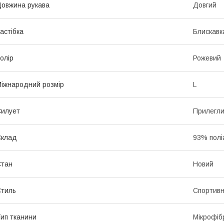
овжина рукава
Довгий
астібка
Блискавк
олір
Рожевий
іжнародний розмір
L
илует
Прилегл
Склад
93% полі
Стан
Новий
тиль
Спортив
ип тканини
Мікрофіб