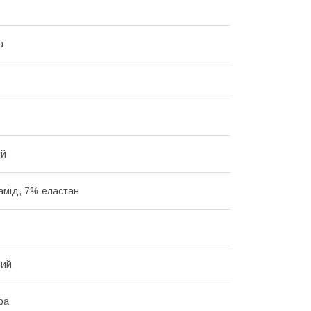
а
ий
амід, 7% еластан
ний
ра