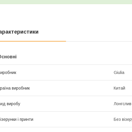
арактеристики
Основні
иробник
Giulia
раїна виробник
Китай
ид виробу
Лонгслив
ізерунки і принти
Без візер