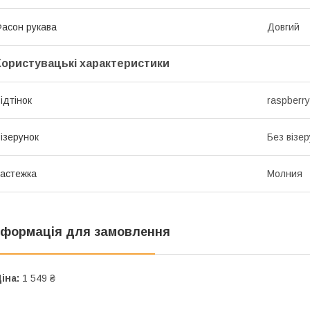
асон рукава
Довгий
Користувацькі характеристики
ідтінок
raspberry
ізерунок
Без візер
астежка
Молния
нформація для замовлення
іна:
1 549 ₴