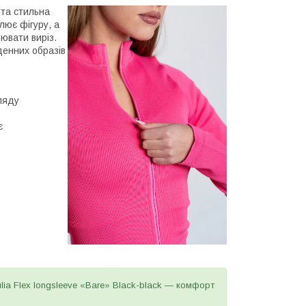
та стильна
лює фігуру, а
ювати виріз.
денних образів
ляду
є
lia Flex longsleeve «Bare» Black-black — комфорт