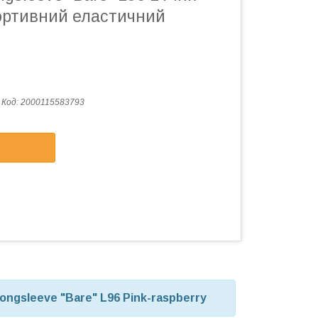
портивний еластичний
Код:
2000115583793
 longsleeve "Bare" L96
Pink-raspberry