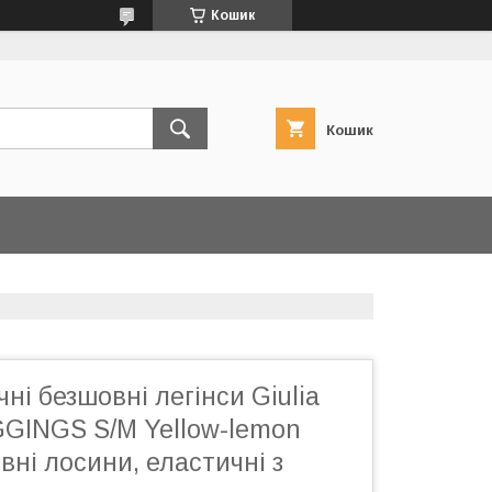
Кошик
Кошик
чні безшовні легінси Giulia
GINGS S/M Yellow-lemon
ивні лосини, еластичні з