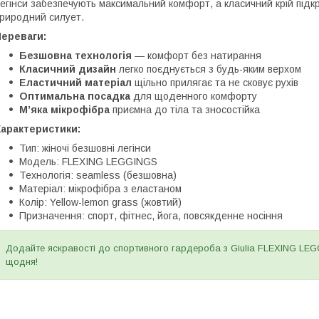
егінси забезпечують максимальний комфорт, а класичний крій під
риродний силует.
Переваги:
Безшовна технологія
— комфорт без натирання
Класичний дизайн
легко поєднується з будь-яким верхом
Еластичний матеріал
щільно прилягає та не сковує рухів
Оптимальна посадка
для щоденного комфорту
М’яка мікрофібра
приємна до тіла та зносостійка
Характеристики:
Тип: жіночі безшовні легінси
Модель: FLEXING LEGGINGS
Технологія: seamless (безшовна)
Матеріал: мікрофібра з еластаном
Колір: Yellow-lemon grass (жовтий)
Призначення: спорт, фітнес, йога, повсякденне носіння
Додайте яскравості до спортивного гардероба з Giulia FLEXING LEG
щодня!