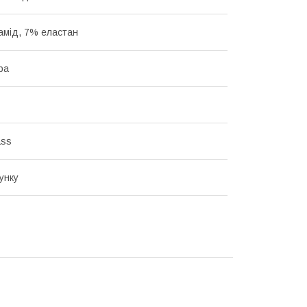
амід, 7% еластан
ра
ass
унку