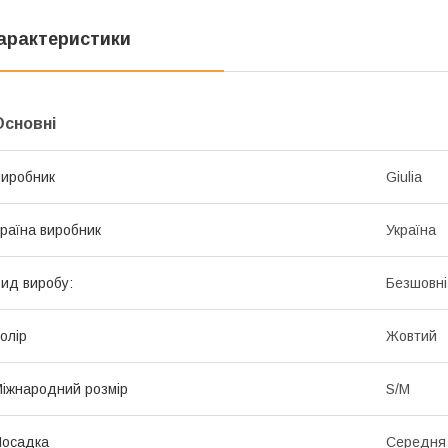
арактеристики
Основні
иробник
Giulia
раїна виробник
Україна
ид виробу:
Безшовні
олір
Жовтий
іжнародний розмір
S/M
Посадка
Середня