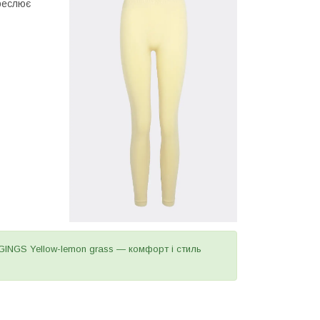
креслює
GINGS Yellow-lemon grass — комфорт і стиль