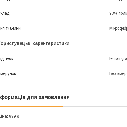
Склад
93% полі
ип тканини
Мікрофіб
Користувацькі характеристики
ідтінок
lemon gr
ізерунок
Без візер
нформація для замовлення
іна:
899 ₴