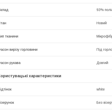
Склад
93% полі
Стан
Новий
ип тканини
Мікрофіб
асон вирізу горловини
Під горл
асон рукава
Довгий
Користувацькі характеристики
ідтінок
white
ізерунок
Без візер