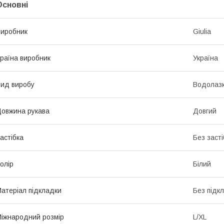
Основні
иробник
Giulia
раїна виробник
Україна
ид виробу
Водолаз
овжина рукава
Довгий
астібка
Без засті
олір
Білий
атеріал підкладки
Без підк
іжнародний розмір
L/XL