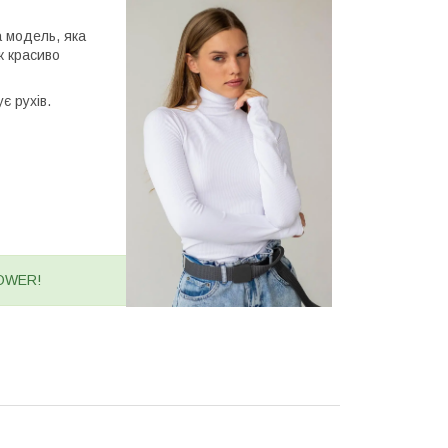
 модель, яка
к красиво
ує рухів.
POWER!