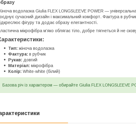
образу
іноча водолазка Giulia FLEX LONGSLEEVE POWER — універсальна
оєднує сучасний дизайн і максимальний комфорт. Фактура в рубчи
ідкреслює фігуру та додає образу елегантності.
ластична мікрофібра м’яко облягає тіло, добре тягнеться й не сков
Характеристики:
Тип:
жіноча водолазка
Фактура:
в рубчик
Рукав:
довгий
Матеріал:
мікрофібра
Колір:
White-white (білий)
Базова річ із характером — обирайте Giulia FLEX LONGSLEEVE 
арактеристики