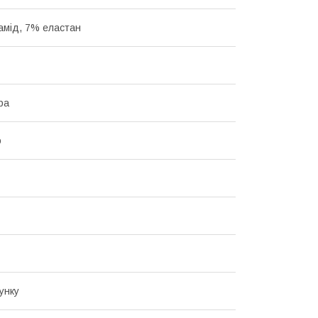
амід, 7% еластан
ра
о
унку