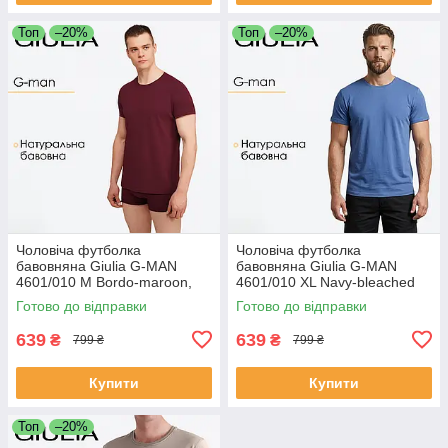
Топ
–20%
Топ
–20%
Чоловіча футболка
Чоловіча футболка
бавовняна Giulia G-MAN
бавовняна Giulia G-MAN
4601/010 M Bordo-maroon,
4601/010 XL Navy-bleached
класичний крій, круглий виріз,
denim, класичний крій,
Готово до відправки
Готово до відправки
принт на спині
круглий виріз
639
639
₴
₴
799 ₴
799 ₴
Купити
Купити
Топ
–20%