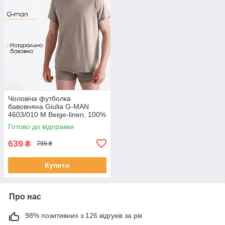
Чоловіча футболка
бавовняна Giulia G-MAN
4603/010 M Beige-linen, 100%
бавовна, прямий крій,
Готово до відправки
бежева
639
₴
799 ₴
Купити
Про нас
98% позитивних з 126 відгуків за рік