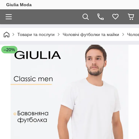
Giulia Moda
Товари та послуги
Чоловічі футболки та майки
Чолов
–20%