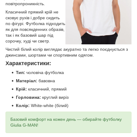
повітропроникність.
Класичний прямий крій не
сковує рухів і добре сидить
по фігурі. Футболка підходить
як для повсякденних образів,
так і як базовий шар під
сорочку, худі чи светр.
Чистий білий колір виглядає акуратно та легко поєднується з
джинсами, шортами чи спортивним одягом.
Характеристики:
Тип:
чоловіча футболка
Матеріал:
бавовна
Крій:
класичний, прямий
Горловина:
круглий виріз
Колір:
White-white (білий)
Базовий комфорт на кожен день — обирайте футболку
Giulia G-MAN!