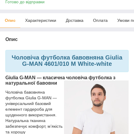
Готово до відправки
Опис
Характеристики
Доставка
Оплата
Умови п
Опис
Чоловіча футболка бавовняна Giulia
G-MAN 4601/010 M White-white
Giulia G-MAN — класична чоловіча футболка з
натуральної бавовни
Чоловіча бавовняна
футболка Giulia G-MAN —
універсальний базовий
елемент гардероба для
щоденного використання.
Натуральна тканина
забезпечує комфорт, м’якість
та хорошу