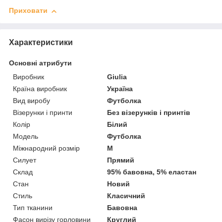
Приховати
Характеристики
Основні атрибути
Виробник
Giulia
Країна виробник
Україна
Вид виробу
Футболка
Візерунки і принти
Без візерунків і принтів
Колір
Білий
Модель
Футболка
Міжнародний розмір
M
Силует
Прямий
Склад
95% бавовна, 5% еластан
Стан
Новий
Стиль
Класичний
Тип тканини
Бавовна
Фасон вирізу горловини
Круглий