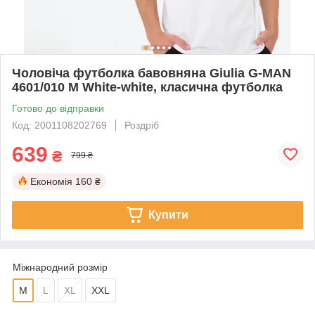
Чоловіча футболка бавовняна Giulia G-MAN
4601/010 M White-white, класична футболка
Готово до відправки
Код: 2001108202769
Роздріб
639
₴
799 ₴
Економія
160 ₴
Купити
Міжнародний розмір
M
L
XL
XXL