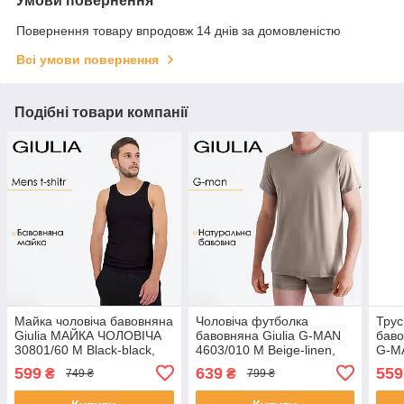
Умови повернення
Повернення товару впродовж 14 днів за домовленістю
Всі умови повернення
Подібні товари компанії
Майка чоловіча бавовняна
Чоловіча футболка
Трус
Giulia МАЙКА ЧОЛОВІЧА
бавовняна Giulia G-MAN
баво
30801/60 M Black-black,
4603/010 M Beige-linen,
G-M
класична трикотажна
100% бавовна, прямий
Multi
599
639
559
₴
₴
749 ₴
799 ₴
майка
крій, бежева
prin