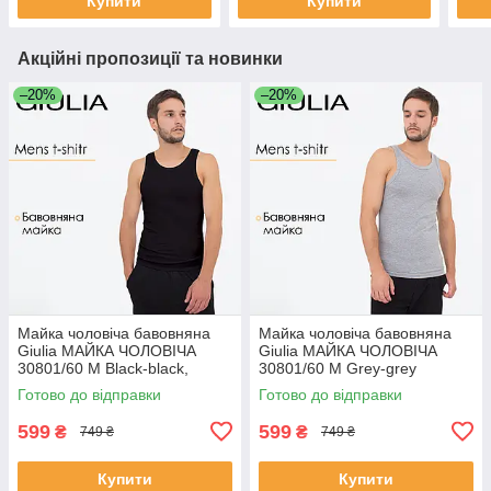
Купити
Купити
Акційні пропозиції та новинки
–20%
–20%
Майка чоловіча бавовняна
Майка чоловіча бавовняна
Giulia МАЙКА ЧОЛОВІЧА
Giulia МАЙКА ЧОЛОВІЧА
30801/60 M Black-black,
30801/60 M Grey-grey
класична трикотажна майка
melange, класична
Готово до відправки
Готово до відправки
трикотажна майка
599
599
₴
₴
749 ₴
749 ₴
Купити
Купити