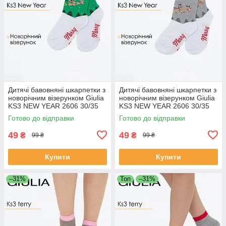
Дитячі бавовняні шкарпетки з
Дитячі бавовняні шкарпетки з
новорічним візерунком Giulia
новорічним візерунком Giulia
KS3 NEW YEAR 2606 30/35
KS3 NEW YEAR 2606 30/35
Green-green, шкарпетки з
Multicolor-white/silver,
Готово до відправки
Готово до відправки
малюнком
шкапертки з малюнком
49
49
₴
₴
99 ₴
99 ₴
Купити
Купити
–31%
Топ
–31%