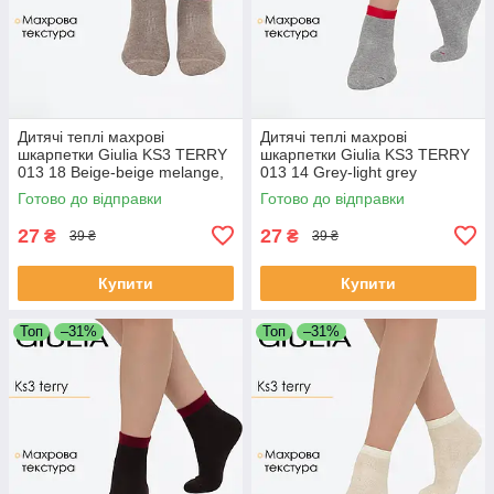
Дитячі теплі махрові
Дитячі теплі махрові
шкарпетки Giulia KS3 TERRY
шкарпетки Giulia KS3 TERRY
013 18 Beige-beige melange,
013 14 Grey-light grey
бавовняні шкарпетки з
melange, шкарпетки махра
Готово до відправки
Готово до відправки
махровою вставкою
для дітей
27
27
₴
₴
39 ₴
39 ₴
Купити
Купити
Топ
–31%
Топ
–31%