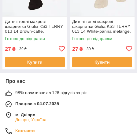
Дитячі теплі махрові
Дитячі теплі махрові
шкарпетки Giulia KS3 TERRY
шкарпетки Giulia KS3 TERRY
013 14 Brown-caffe,
013 14 White-panna melange,
шкарпетки махра для дітей
м’які махрові, зимові для
Готово до відправки
Готово до відправки
малюків
27
27
₴
₴
39 ₴
39 ₴
Купити
Купити
Про нас
98% позитивних з 126 відгуків за рік
Працює з 04.07.2025
м. Дніпро
Дніпро, Україна
Контакти