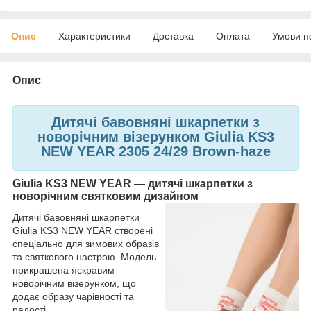
Опис
Характеристики
Доставка
Оплата
Умови п
Опис
Дитячі бавовняні шкарпетки з
новорічним візерунком Giulia KS3
NEW YEAR 2305 24/29 Brown-haze
Giulia KS3 NEW YEAR — дитячі шкарпетки з
новорічним святковим дизайном
Дитячі бавовняні шкарпетки
Giulia KS3 NEW YEAR створені
спеціально для зимових образів
та святкового настрою. Модель
прикрашена яскравим
новорічним візерунком, що
додає образу чарівності та
радості.