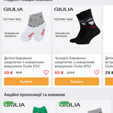
Дитячі бавовняні
Чоловічі бавовняні
Дитя
шкарпетки з новорічним
шкарпетки з новорічним
вста
візерунком Giulia KS3
візерунком Giulia MS3
Giul
NEW YEAR 2606 30/35
NEW YEAR 2603 39/42
16/1
49
65
29
₴
₴
99 ₴
129 ₴
Multicolor-white/silver,
Black-black, високі
повс
шкапертки з малюнком
шкарпетки
шкар
Купити
Купити
Акційні пропозиції та новинки
–51%
–51%