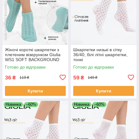
Жіночі короткі шкарпетки з
Шкарпетки низькі в сітку
плетеним візерунком Giulia
36/40, білі літні шкарпетки,
WS1 SOFT BACKGROUND
тонкі
003 36/40 сині Blue pastel
Готово до відправки
Готово до відправки
turquoise
36
59
₴
₴
119 ₴
149 ₴
Купити
Купити
Новинка
–60%
Новинка
–60%