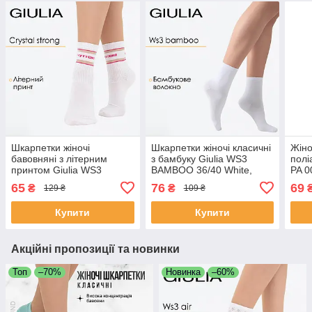
Шкарпетки жіночі
Шкарпетки жіночі класичні
Жіно
бавовняні з літерним
з бамбуку Giulia WS3
полі
принтом Giulia WS3
BAMBOO 36/40 White,
PA 0
CRISTAL STRONG 005
високі, однотонні,
hydr
65
76
69
₴
₴
129 ₴
109 ₴
36/40 White-white/fuchia
повсякденні
Купити
Купити
Акційні пропозиції та новинки
Топ
–70%
Новинка
–60%