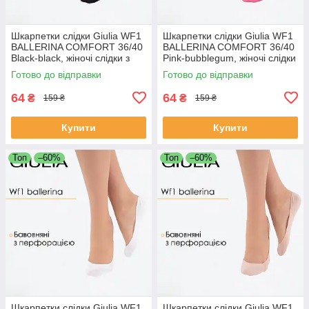
Шкарпетки слідки Giulia WF1
Шкарпетки слідки Giulia WF1
BALLERINA COMFORT 36/40
BALLERINA COMFORT 36/40
Black-black, жіночі слідки з
Pink-bubblegum, жіночі слідки
перфорацією Джулія
з перфорацією
Готово до відправки
Готово до відправки
64
64
₴
₴
159 ₴
159 ₴
Купити
Купити
Топ
–60%
Топ
–60%
Шкарпетки слідки Giulia WF1
Шкарпетки слідки Giulia WF1