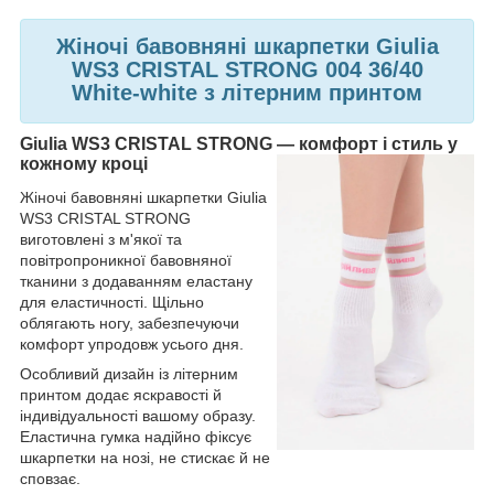
Жіночі бавовняні шкарпетки Giulia
WS3 CRISTAL STRONG 004 36/40
White-white з літерним принтом
Giulia WS3 CRISTAL STRONG — комфорт і стиль у
кожному кроці
Жіночі бавовняні шкарпетки Giulia
WS3 CRISTAL STRONG
виготовлені з м'якої та
повітропроникної бавовняної
тканини з додаванням еластану
для еластичності. Щільно
облягають ногу, забезпечуючи
комфорт упродовж усього дня.
Особливий дизайн із літерним
принтом додає яскравості й
індивідуальності вашому образу.
Еластична гумка надійно фіксує
шкарпетки на нозі, не стискає й не
сповзає.