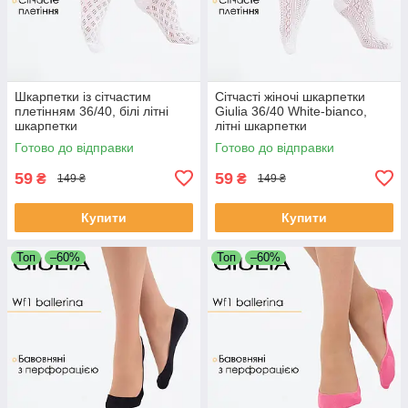
Шкарпетки із сітчастим
Сітчасті жіночі шкарпетки
плетінням 36/40, білі літні
Giulia 36/40 White-bianco,
шкарпетки
літні шкарпетки
Готово до відправки
Готово до відправки
59
59
₴
₴
149 ₴
149 ₴
Купити
Купити
Топ
–60%
Топ
–60%