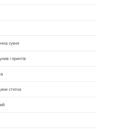
нна сукня
унків і принтів
ва
ини стегна
вий