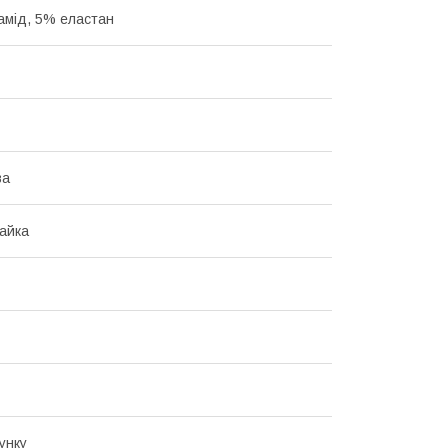
амід, 5% еластан
ва
майка
унку