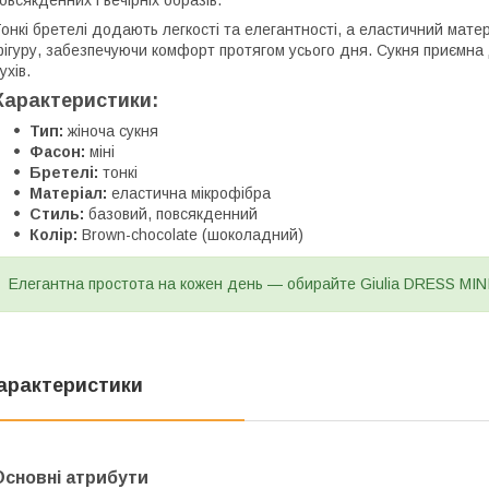
овсякденних і вечірніх образів.
онкі бретелі додають легкості та елегантності, а еластичний матер
ігуру, забезпечуючи комфорт протягом усього дня. Сукня приємна д
ухів.
Характеристики:
Тип:
жіноча сукня
Фасон:
міні
Бретелі:
тонкі
Матеріал:
еластична мікрофібра
Стиль:
базовий, повсякденний
Колір:
Brown-chocolate (шоколадний)
Елегантна простота на кожен день — обирайте Giulia DRESS MINI
арактеристики
Основні атрибути