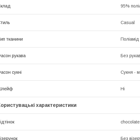
Склад
95% полі
тиль
Casual
ип тканини
Поліамід
асон рукава
Без рука
асон сукні
Сукня - 
Шлейф
Ні
Користувацькі характеристики
ідтінок
chocolate
ізерунок
Без візер