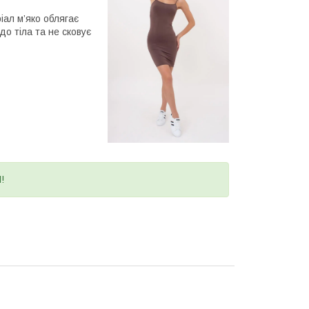
іал м’яко облягає
о тіла та не сковує
!