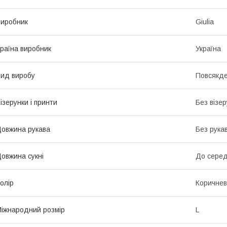
иробник
Giulia
раїна виробник
Україна
ид виробу
Повсякде
ізерунки і принти
Без візер
овжина рукава
Без рука
овжина сукні
До серед
олір
Коричне
іжнародний розмір
L