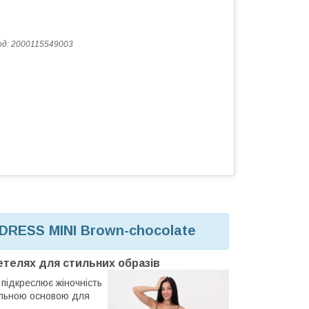
од:
2000115549003
 DRESS MINI Brown-chocolate
ретелях для стильних образів
 підкреслює жіночність
еальною основою для