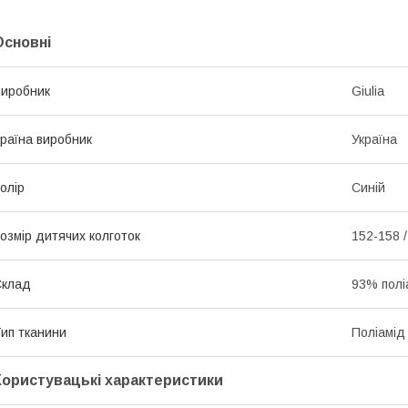
Основні
иробник
Giulia
раїна виробник
Україна
олір
Синій
озмір дитячих колготок
152-158 /
Склад
93% полі
ип тканини
Поліамід
Користувацькі характеристики