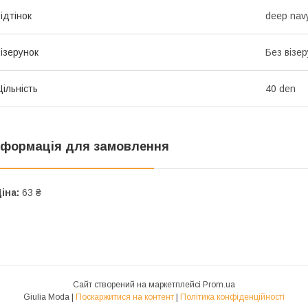
ідтінок
deep nav
ізерунок
Без візер
ільність
40 den
нформація для замовлення
іна:
63 ₴
Сайт створений на маркетплейсі
Prom.ua
Giulia Moda |
Поскаржитися на контент
|
Політика конфіденційності