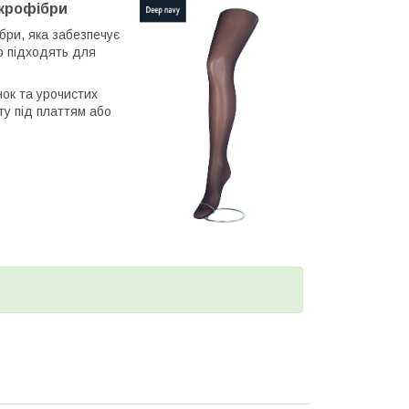
мікрофібри
ібри, яка забезпечує
о підходять для
нок та урочистих
ту під платтям або