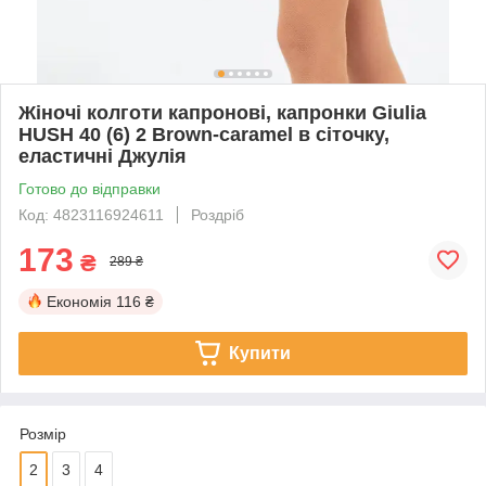
Жіночі колготи капронові, капронки Giulia
HUSH 40 (6) 2 Brown-caramel в сіточку,
еластичні Джулія
Готово до відправки
Код: 4823116924611
Роздріб
173
₴
289 ₴
Економія
116 ₴
Купити
Розмір
2
3
4