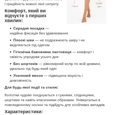
і граційність кожної лінії силуету.
Комфорт, який ви
відчуєте з перших
хвилин:
Середня посадка
—
надійна фіксація без здавлювання.
Плоскі шви
— не подразнюють шкіру і не
виділяються під одягом.
Гігієнічна бавовняна ластовиця
— комфорт і
свіжість упродовж усього дня.
Без шортиків
— рівномірний колір по всій довжині,
ідеально під будь-який одяг.
Усилений мисок
— підвищена міцність і
довговічність.
Для будь-якої події та стилю:
Колготки чудово поєднуються з сукнями, спідницями,
шортами та навіть класичними образами. Універсальні в
повсякденному носінні та підійдуть для особливих випадків.
Характеристики: