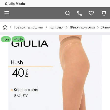
Giulia Moda
Товари та послуги
Колготки
Жіночі колготки
Жіноч
Топ
–40%