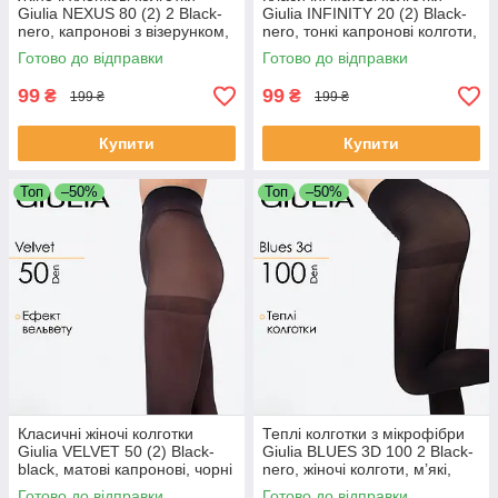
Giulia NEXUS 80 (2) 2 Black-
Giulia INFINITY 20 (2) Black-
nero, капронові з візерунком,
nero, тонкі капронові колготи,
чорні, 80 DEN, еластичні та
жіночі колготки без блиску
Готово до відправки
Готово до відправки
стильні
99
99
₴
₴
199 ₴
199 ₴
Купити
Купити
Топ
–50%
Топ
–50%
Класичні жіночі колготки
Теплі колготки з мікрофібри
Giulia VELVET 50 (2) Black-
Giulia BLUES 3D 100 2 Black-
black, матові капронові, чорні
nero, жіночі колготи, м’які,
зимові
Готово до відправки
Готово до відправки