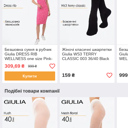
Безшовна сукня в рубчик
Жіночі класичні шкарпетки
Безш
Giulia DRESS RIB
Giulia WS3 TERRY
Giul
WELLNESS one size Pink-
CLASSIC 003 36/40 Black
WELL
bubblegum, Безшовна
чорні однотонні хлопкові
blac
309,69
₴
999 ₴
сукня
159
999
₴
Купити
Подібні товари компанії