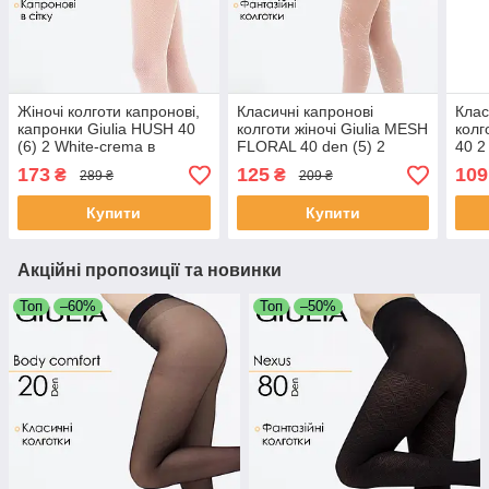
Жіночі колготи капронові,
Класичні капронові
Клас
капронки Giulia HUSH 40
колготи жіночі Giulia MESH
колг
(6) 2 White-crema в
FLORAL 40 den (5) 2
40 2
сіточку, еластичні Джулія
White-crema, еластичні
капр
173
125
109
₴
₴
289 ₴
209 ₴
капронки з квітковим
мато
візерунком
Купити
Купити
Акційні пропозиції та новинки
Топ
–60%
Топ
–50%