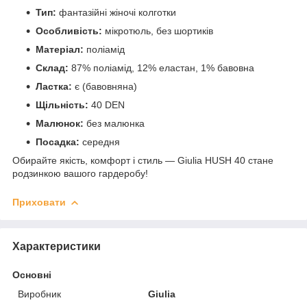
Тип:
фантазійні жіночі колготки
Особливість:
мікротюль, без шортиків
Матеріал:
поліамід
Склад:
87% поліамід, 12% еластан, 1% бавовна
Ластка:
є (бавовняна)
Щільність:
40 DEN
Малюнок:
без малюнка
Посадка:
середня
Обирайте якість, комфорт і стиль — Giulia HUSH 40 стане
родзинкою вашого гардеробу!
Приховати
Характеристики
Основні
Виробник
Giulia