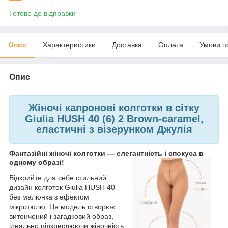
Готово до відправки
Опис
Характеристики
Доставка
Оплата
Умови п
Опис
Жіночі капронові колготки в сітку
Giulia HUSH 40 (6) 2 Brown-caramel,
еластичні з візерунком Джулія
Фантазійні жіночі колготки — елегантність і спокуса в
одному образі!
Відкрийте для себе стильний
дизайн колготок Giulia HUSH 40
без малюнка з ефектом
мікротюлю. Ця модель створює
витончений і загадковий образ,
ідеально підкреслюючи жіночність