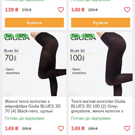
139
149
₴
₴
279 ₴
299 ₴
Купити
Купити
Топ
–50%
Топ
–50%
Жіночі теплі колготки з
Теплі матові колготки Giulia
мікрофібри Giulia BLUES 3D
BLUES 3D 100 (2) Grey-
70 (4) Black-nero, щільні
greystone, жіночі колготи з
чорні колготи
м'якої мікрофібри, сірі
Готово до відправки
Готово до відправки
149
149
₴
₴
299 ₴
299 ₴