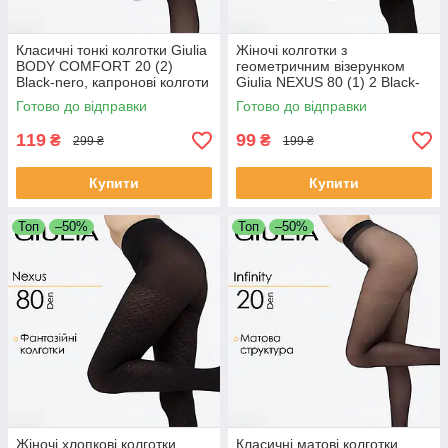
Класичні тонкі колготки Giulia
Жіночі колготки з
BODY COMFORT 20 (2)
геометричним візерунком
Black-nero, капронові колготи
Giulia NEXUS 80 (1) 2 Black-
Джулія, чорні
nero, еластичні капронові
Готово до відправки
Готово до відправки
вироби, стильні жіночі
капронки
119
99
₴
₴
299 ₴
199 ₴
Купити
Купити
Топ
–50%
Топ
–50%
Жіночі хлопкові колготки
Класичні матові колготки