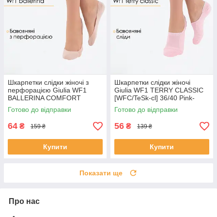
Шкарпетки слідки жіночі з
Шкарпетки слідки жіночі
перфорацією Giulia WF1
Giulia WF1 TERRY CLASSIC
BALLERINA COMFORT
[WFC/TeSk-cl] 36/40 Pink-
[WFP/SkR-cl] 36/40 Beige-
pearl, підслідники Джулія
Готово до відправки
Готово до відправки
nude, Джулія
64
56
₴
₴
159 ₴
139 ₴
Купити
Купити
Показати ще
Про нас