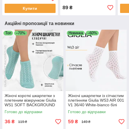
жіно
89
₴
Купити
Акційні пропозиції та новинки
Топ
–70%
Новинка
–60%
Жіночі короткі шкарпетки з
Жіночі шкарпетки із сітчастим
плетеним візерунком Giulia
плетінням Giulia WS3 AIR 001
WS1 SOFT BACKGROUND
V1 36/40 White-bianco білі
003 36/40 сині Blue pastel
шкарпетки сітка
Готово до відправки
Готово до відправки
turquoise
36
59
₴
₴
119 ₴
149 ₴