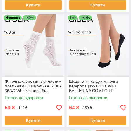
Купити
Купити
Новинка
–60%
Топ
–60%
Жіночі шкарпетки із сітчастим
Шкарпетки слідки жіночі з
плетінням Giulia WS3 AIR 002
перфорацією Giulia WF1
36/40 White-bianco білі
BALLERINA COMFORT
шкарпетки сітка
[WFP/SkR-cl] 36/40 Black-
Готово до відправки
Готово до відправки
black, Джулія
59
64
₴
₴
149 ₴
159 ₴
Купити
Купити