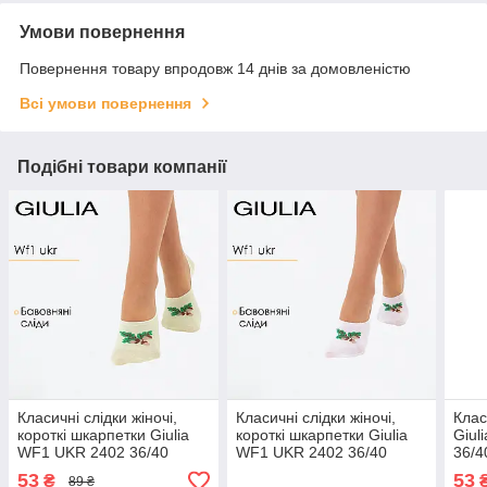
Умови повернення
Повернення товару впродовж 14 днів за домовленістю
Всі умови повернення
Подібні товари компанії
Класичні слідки жіночі,
Класичні слідки жіночі,
Клас
короткі шкарпетки Giulia
короткі шкарпетки Giulia
Giul
WF1 UKR 2402 36/40
WF1 UKR 2402 36/40
36/4
Green-salat жовті
White-white білі
прин
53
53
₴
89 ₴