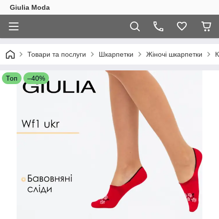
Giulia Moda
Товари та послуги
Шкарпетки
Жіночі шкарпетки
К
Топ
–40%