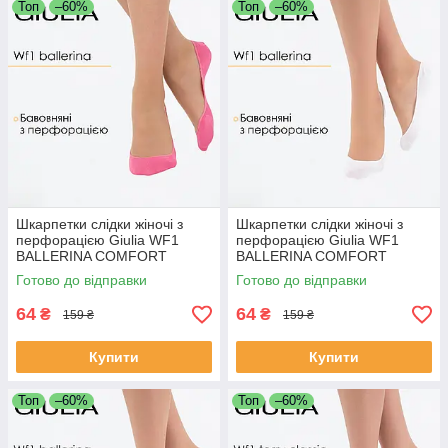
Топ
–60%
Топ
–60%
Шкарпетки слідки жіночі з
Шкарпетки слідки жіночі з
перфорацією Giulia WF1
перфорацією Giulia WF1
BALLERINA COMFORT
BALLERINA COMFORT
[WFP/SkR-cl] 36/40 Pink-
[WFP/SkR-cl] 36/40 White-
Готово до відправки
Готово до відправки
bubblegum, Джулія
white, шкарпетки жіночі
64
64
₴
₴
159 ₴
159 ₴
Купити
Купити
Топ
–60%
Топ
–60%