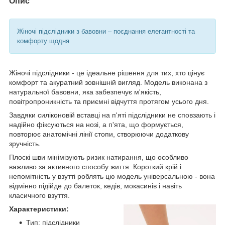
Опис
Жіночі підслідники з бавовни – поєднання елегантності та
комфорту щодня
Жіночі підслідники - це ідеальне рішення для тих, хто цінує
комфорт та акуратний зовнішній вигляд. Модель виконана з
натуральної бавовни, яка забезпечує м'якість,
повітропроникність та приємні відчуття протягом усього дня.
Завдяки силіконовій вставці на п'яті підслідники не сповзають і
надійно фіксуються на нозі, а п'ята, що формується,
повторює анатомічні лінії стопи, створюючи додаткову
зручність.
Плоскі шви мінімізують ризик натирання, що особливо
важливо за активного способу життя. Короткий крій і
непомітність у взутті роблять цю модель універсальною - вона
відмінно підійде до балеток, кедів, мокасинів і навіть
класичного взуття.
Характеристики:
Тип: підслідники