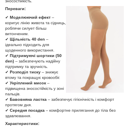
зносостійкість.
Переваги:
✔
Моделюючий ефект
–
коригує лінію живота та сідниць,
роблячи силует більш
витонченим.
✔
Щільність 40 den
–
ідеально підходить для
щоденного використання.
✔
Підтримуючі шортики (50
den)
– забезпечують надійну
підтримку та зручність.
✔
Розподіл тиску
– знижує
втому та покращує кровообіг.
✔
Укріплений мисок
–
підвищена зносостійкість у зоні
пальців.
✔
Бавовняна ластка
– забезпечує гігієнічність і комфорт
протягом дня.
✔
Середня посадка
– комфортне прилягання до тіла без
здавлювання.
Характеристики: