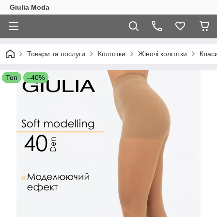
Giulia Moda
Товари та послуги
Колготки
Жіночі колготки
Класи
Топ
–40%