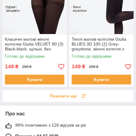
Класичні матові жіночі
Теплі матові колготки Giulia
колготки Giulia VELVET 80 (3)
BLUES 3D 100 (2) Grey-
Black-black, щільні, без
greystone, жіночі колготи з
блиску, чорні, капронові
м'якої мікрофібри, сірі
Готово до відправки
Готово до відправки
колготи
149
149
₴
₴
299 ₴
299 ₴
Купити
Купити
Показати ще
Про нас
98% позитивних з 126 відгуків за рік