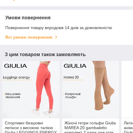
Умови повернення
Повернення товару впродовж 14 днів за домовленістю
Всі умови повернення
З цим товаром також замовляють
Спортивні безшовні
Жіночі гетри гольфи Giulia
Легі
легінси з високою талією
MAREA 20 gambaletto
анім
Giulia LEGGINGS ENERGY
комплект 2 пари one size
Giul