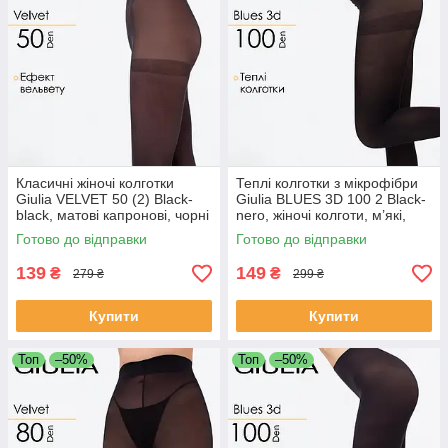
Класичні жіночі колготки
Теплі колготки з мікрофібри
Giulia VELVET 50 (2) Black-
Giulia BLUES 3D 100 2 Black-
black, матові капронові, чорні
nero, жіночі колготи, м’які,
зимові
Готово до відправки
Готово до відправки
139
149
₴
₴
279 ₴
299 ₴
Купити
Купити
Топ
–50%
Топ
–50%