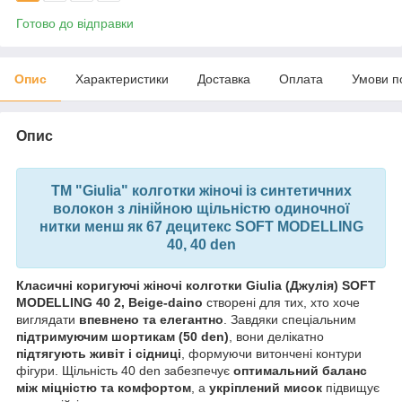
Готово до відправки
Опис
Характеристики
Доставка
Оплата
Умови п
Опис
ТМ "Giulia" колготки жіночі із синтетичних
волокон з лінійною щільністю одиночної
нитки менш як 67 децитекс SOFT MODELLING
40, 40 den
Класичні коригуючі жіночі колготки Giulia (Джулія) SOFT
MODELLING 40 2, Beige-daino
створені для тих, хто хоче
виглядати
впевнено та елегантно
. Завдяки спеціальним
підтримуючим шортикам (50 den)
, вони делікатно
підтягують живіт і сідниці
, формуючи витончені контури
фігури. Щільність 40 den забезпечує
оптимальний баланс
між міцністю та комфортом
, а
укріплений мисок
підвищує