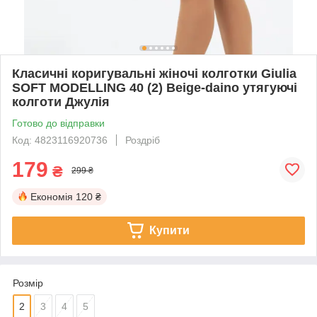
Класичні коригувальні жіночі колготки Giulia
SOFT MODELLING 40 (2) Beige-daino утягуючі
колготи Джулія
Готово до відправки
Код: 4823116920736
Роздріб
179
₴
299 ₴
Економія
120 ₴
Купити
Розмір
2
3
4
5