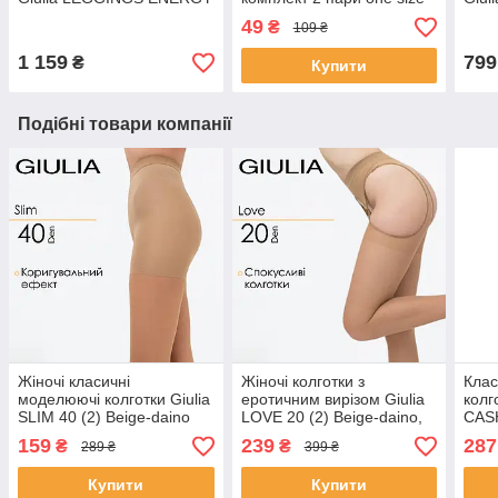
L/XL Pink-burnt coral,
Beige-daino, поліамідні,
MEL
49
₴
109 ₴
лосини Джулія
класичні, з гумкою
harb
1 159
799
₴
Купити
Подібні товари компанії
Жіночі класичні
Жіночі колготки з
Клас
моделюючі колготки Giulia
еротичним вирізом Giulia
колг
SLIM 40 (2) Beige-daino
LOVE 20 (2) Beige-daino,
CAS
коригувальні капронки,
прозорі, з відкритою
Blac
159
239
287
₴
₴
289 ₴
399 ₴
утягувальні колготи
зоною, спокусливі колготи
Купити
Купити