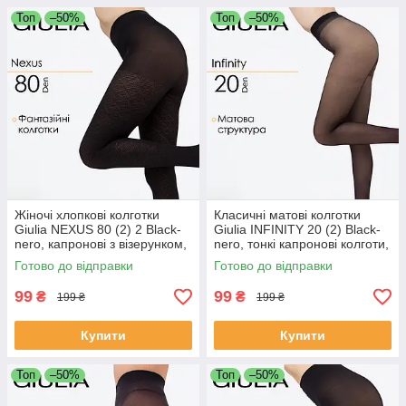
Топ
–50%
Топ
–50%
Жіночі хлопкові колготки
Класичні матові колготки
Giulia NEXUS 80 (2) 2 Black-
Giulia INFINITY 20 (2) Black-
nero, капронові з візерунком,
nero, тонкі капронові колготи,
чорні, 80 DEN, еластичні та
жіночі колготки без блиску
Готово до відправки
Готово до відправки
стильні
99
99
₴
₴
199 ₴
199 ₴
Купити
Купити
Топ
–50%
Топ
–50%