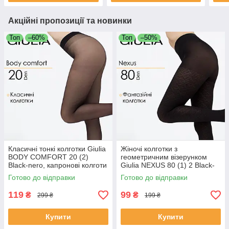
Акційні пропозиції та новинки
Топ
–60%
Топ
–50%
Класичні тонкі колготки Giulia
Жіночі колготки з
BODY COMFORT 20 (2)
геометричним візерунком
Black-nero, капронові колготи
Giulia NEXUS 80 (1) 2 Black-
Джулія, чорні
nero, еластичні капронові
Готово до відправки
Готово до відправки
вироби, стильні жіночі
капронки
119
99
₴
₴
299 ₴
199 ₴
Купити
Купити