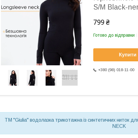
S/M Black-ne
799 ₴
Готово до відправки
Купити
+380 (98) 018-11-00
TM "Giulia" водолазка трикотажна із синтетичних ниток 
NECK