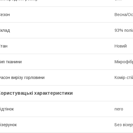
Сезон
Весна/Ос
Склад
93% полі
Стан
Новий
ип тканини
Мікрофіб
асон вирізу горловини
Комір-сті
Користувацькі характеристики
ідтінок
nero
ізерунок
Без візер