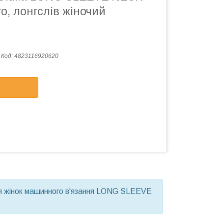
ro, лонгслів жіночий
Код:
4823116920620
для жінок машинного в'язання LONG SLEEVE