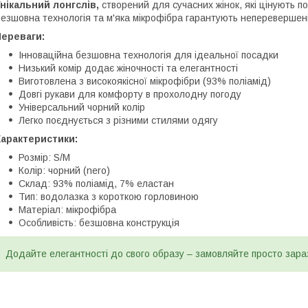
нікальний лонгслів,
створений для сучасних жінок, які цінують п
езшовна технологія та м'яка мікрофібра гарантують неперевершені
Переваги:
Інноваційна безшовна технологія для ідеальної посадки
Низький комір додає жіночності та елегантності
Виготовлена з високоякісної мікрофібри (93% поліамід)
Довгі рукави для комфорту в прохолодну погоду
Універсальний чорний колір
Легко поєднується з різними стилями одягу
Характеристики:
Розмір: S/M
Колір: чорний (nero)
Склад: 93% поліамід, 7% еластан
Тип: водолазка з короткою горловиною
Матеріал: мікрофібра
Особливість: безшовна конструкція
Додайте елегантності до свого образу – замовляйте просто зара