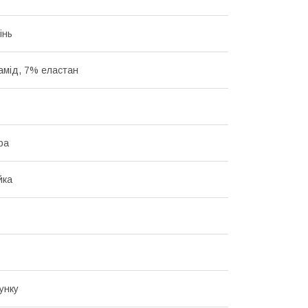
інь
амід, 7% еластан
ра
йка
унку