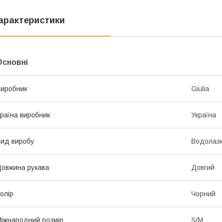
арактеристики
Основні
иробник
Giulia
раїна виробник
Україна
ид виробу
Водолаз
овжина рукава
Довгий
олір
Чорний
іжнародний розмір
S/M