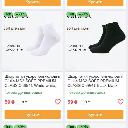
Купити
Купити
Топ
–50%
Топ
–50%
Шкарпетки укорочені чоловічі
Шкарпетки укорочені чоловічі
Giulia MS2 SOFT PREMIUM
Giulia MS2 SOFT PREMIUM
CLASSIC 39/41 White-white,
CLASSIC 39/41 Black-black,
шкарпетки короткі спорт
шкарпетки короткі спорт
Готово до відправки
Готово до відправки
59
59
₴
₴
119 ₴
119 ₴
Купити
Купити
Топ
–50%
Топ
–50%