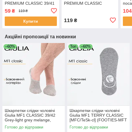
PREMIUM CLASSIC 39/41
PREMIUM CLASSIC
поса
White-white, шкарпетки
[MS1C/Sl-cl] 39/41 Grey-
SOF
59
104
₴
119 ₴
короткі спорт
silver однотонні Джулія
43/4
носки чоловічі короткі
комф
119
₴
Купити
Акційні пропозиції та новинки
–60%
Топ
–60%
Шкарпетки слідки чоловічі
Шкарпетки слідки чоловічі
Giulia MF1 CLASSIC 39/42
Giulia MF1 TERRY CLASSIC
Grey-light grey melange,
[MFC/TeSk-cl] (FOOTIES-MFT
бавовняні підслідники
01) 43/46 Grey-light grey,
Готово до відправки
Готово до відправки
Джулія