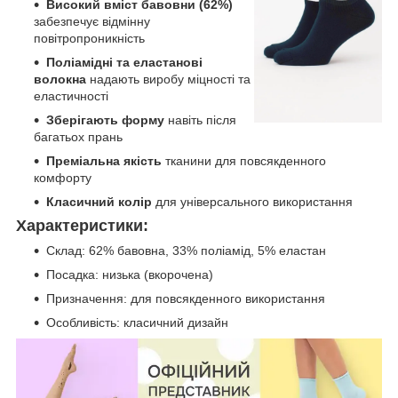
Високий вміст бавовни (62%)
забезпечує відмінну
повітропроникність
Поліамідні та еластанові
волокна
надають виробу міцності та
еластичності
Зберігають форму
навіть після
багатьох прань
Преміальна якість
тканини для повсякденного
комфорту
Класичний колір
для універсального використання
Характеристики:
Склад: 62% бавовна, 33% поліамід, 5% еластан
Посадка: низька (вкорочена)
Призначення: для повсякденного використання
Особливість: класичний дизайн