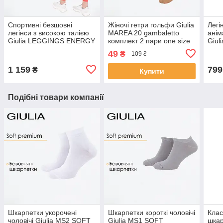
Спортивні безшовні
Жіночі гетри гольфи Giulia
Легі
легінси з високою талією
MAREA 20 gambaletto
анім
Giulia LEGGINGS ENERGY
комплект 2 пари one size
Giul
L/XL Pink-burnt coral,
Beige-daino, поліамідні,
MEL
49
₴
109 ₴
лосини Джулія
класичні, з гумкою
harb
1 159
799
₴
Купити
Подібні товари компанії
Шкарпетки укорочені
Шкарпетки короткі чоловічі
Клас
чоловічі Giulia MS2 SOFT
Giulia MS1 SOFT
шкар