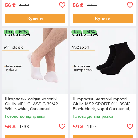
56
56
₴
₴
139 ₴
139 ₴
Купити
Купити
Топ
–60%
Топ
–50%
Шкарпетки слідки чоловічі
Шкарпетки чоловічі короткі
Giulia MF1 CLASSIC 39/42
Giulia MS2 SPORT 011 39/42
White-white, бавовняні
Black-black, чорні бавовняні,
підслідники Джулія
спортивні для тренувань
Готово до відправки
Готово до відправки
56
59
₴
₴
139 ₴
119 ₴