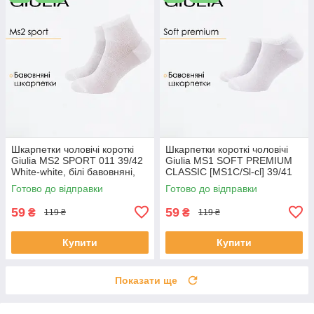
Шкарпетки чоловічі короткі
Шкарпетки короткі чоловічі
Giulia MS2 SPORT 011 39/42
Giulia MS1 SOFT PREMIUM
White-white, білі бавовняні,
CLASSIC [MS1C/Sl-cl] 39/41
спортивні носки для
White-white однотонні Джулія
Готово до відправки
Готово до відправки
тренувань
носки чоловічі короткі
59
59
₴
₴
119 ₴
119 ₴
Купити
Купити
Показати ще