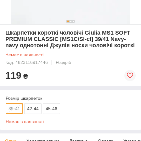
Шкарпетки короткі чоловічі Giulia MS1 SOFT
PREMIUM CLASSIC [MS1C/Sl-cl] 39/41 Navy-
navy однотонні Джулія носки чоловічі короткі
Немає в наявності
Код: 4823116917446
Роздріб
119
₴
Розмір шкарпеток
39-41
42-44
45-46
Немає в наявності
Опис
Характеристики
Доставка
Оплата
Умови п