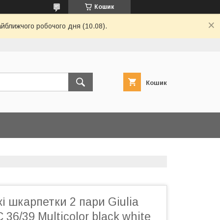
Кошик
айближчого робочого дня (10.08).
Кошик
кі шкарпетки 2 пари Giulia
36/39 Multicolor black white