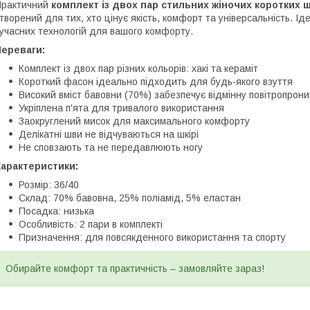
Практичний
комплект із двох пар стильних жіночих коротких 
творений для тих, хто цінує якість, комфорт та універсальність. 
учасних технологій для вашого комфорту.
Переваги:
Комплект із двох пар різних кольорів: хакі та кераміт
Короткий фасон ідеально підходить для будь-якого взуття
Високий вміст бавовни (70%) забезпечує відмінну повітропрони
Укріплена п'ята для тривалого використання
Заокруглений мисок для максимального комфорту
Делікатні шви не відчуваються на шкірі
Не сповзають та не передавлюють ногу
Характеристики:
Розмір: 36/40
Склад: 70% бавовна, 25% поліамід, 5% еластан
Посадка: низька
Особливість: 2 пари в комплекті
Призначення: для повсякденного використання та спорту
Обирайте комфорт та практичність – замовляйте зараз!