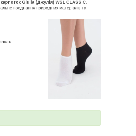
шкарпеток
Giulia (Джулія) WS1 CLASSIC
,
Ідеальне поєднання природних матеріалів та
кність