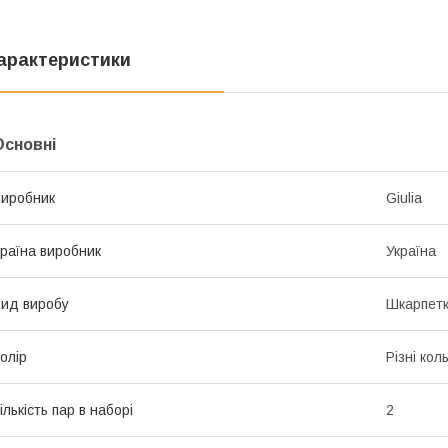
арактеристики
Основні
иробник
Giulia
раїна виробник
Україна
ид виробу
Шкарпет
олір
Різні кол
ількість пар в наборі
2