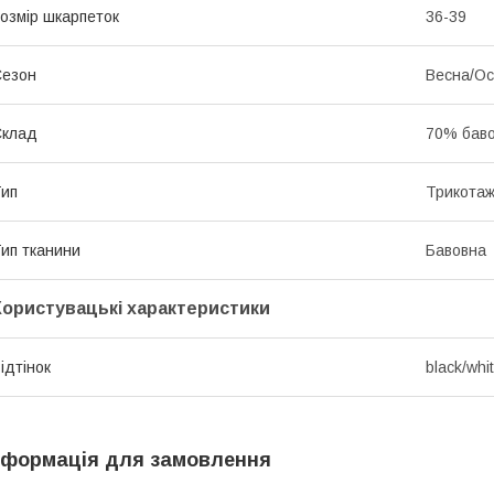
озмір шкарпеток
36-39
Сезон
Весна/Ос
Склад
70% баво
ип
Трикотаж
ип тканини
Бавовна
Користувацькі характеристики
ідтінок
black/whi
нформація для замовлення