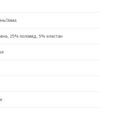
інь/Зима
вна, 25% поліамід, 5% еластан
ні
te