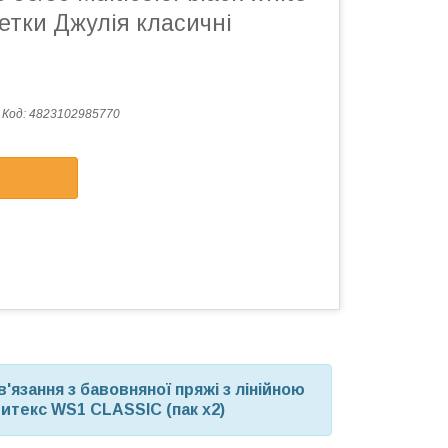
етки Джулія класичні
Код:
4823102985770
'язання з бавовняної пряжі з лінійною
цитекс WS1 CLASSIC (пак х2)