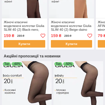
Жіночі класичні
Жіночі класичні
Жіно
моделюючі колготки Giulia
моделюючі колготки Giulia
AFIN
SLIM 40 (2) Black-nero,
SLIM 40 (2) Beige-daino
жіно
утягувальні капронки,
коригувальні капронки,
гео
159
159
79
₴
₴
289 ₴
289 ₴
коригувальні вироби
утягувальні колготи
чорн
без 
Купити
Купити
Акційні пропозиції та новинки
Топ
–60%
Топ
–50%