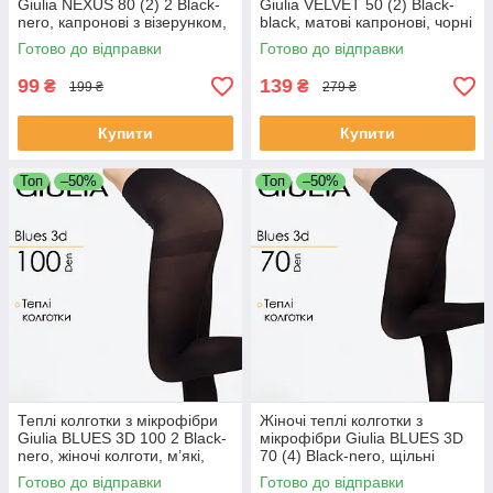
Giulia NEXUS 80 (2) 2 Black-
Giulia VELVET 50 (2) Black-
nero, капронові з візерунком,
black, матові капронові, чорні
чорні, 80 DEN, еластичні та
Готово до відправки
Готово до відправки
стильні
99
139
₴
₴
199 ₴
279 ₴
Купити
Купити
Топ
–50%
Топ
–50%
Теплі колготки з мікрофібри
Жіночі теплі колготки з
Giulia BLUES 3D 100 2 Black-
мікрофібри Giulia BLUES 3D
nero, жіночі колготи, м’які,
70 (4) Black-nero, щільні
зимові
чорні колготи
Готово до відправки
Готово до відправки