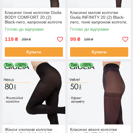
Класичні тонкі колготки Giulia
Класичні матові колготки
BODY COMFORT 20 (2)
Giulia INFINITY 20 (2) Black-
Black-nero, капронові колготи
nero, тонкі капронові колготи,
Джулія, чорні
жіночі колготки без блиску
Готово до відправки
Готово до відправки
119
99
₴
₴
299 ₴
199 ₴
Купити
Купити
Топ
–50%
Топ
–50%
Жіночі хлопкові колготки
Класичні жіночі колготки