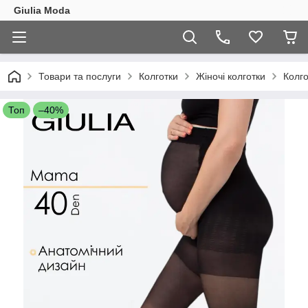
Giulia Moda
Товари та послуги
Колготки
Жіночі колготки
Колго
Топ
–40%