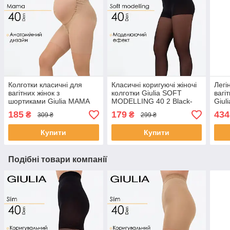
Колготки класичні для
Класичні коригуючі жіночі
Легі
вагітних жінок з
колготки Giulia SOFT
вагі
шортиками Giulia MAMA
MODELLING 40 2 Black-
Giu
40 (2) Beige-daino, щільні
nero, стягуючі колготи
S/M 
185
179
434
₴
₴
309 ₴
299 ₴
колготи, комфортні для
Джулія з шортиками
мікр
вагітних
майб
Купити
Купити
Подібні товари компанії