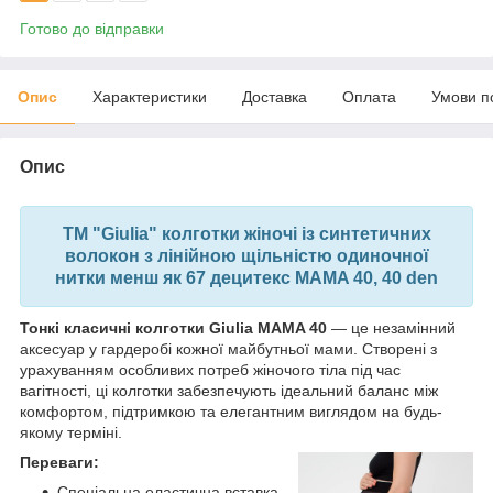
Готово до відправки
Опис
Характеристики
Доставка
Оплата
Умови п
Опис
ТМ "Giulia" колготки жіночі із синтетичних
волокон з лінійною щільністю одиночної
нитки менш як 67 децитекс MAMA 40, 40 den
Тонкі класичні колготки Giulia MAMA 40
— це незамінний
аксесуар у гардеробі кожної майбутньої мами. Створені з
урахуванням особливих потреб жіночого тіла під час
вагітності, ці колготки забезпечують ідеальний баланс між
комфортом, підтримкою та елегантним виглядом на будь-
якому терміні.
Переваги:
Спеціальна еластична вставка,