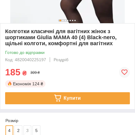
Колготки класичні для вагітних жінок з
шортиками Giulia MAMA 40 (4) Black-nero,
щільні колготи, комфортні для вагітних
Готово до відправки
Код: 4820040225197
Роздріб
185
₴
309 ₴
Економія
124 ₴
Купити
Розмір
4
2
3
5