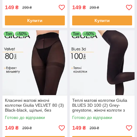
149
149
₴
₴
299 ₴
299 ₴
Купити
Купити
Топ
–50%
Топ
–50%
Класичні матові жіночі
Теплі матові колготки Giulia
колготки Giulia VELVET 80 (3)
BLUES 3D 100 (2) Grey-
Black-black, щільні, без
greystone, жіночі колготи з
блиску, чорні, капронові
м'якої мікрофібри, сірі
Готово до відправки
Готово до відправки
колготи
149
149
₴
₴
299 ₴
299 ₴