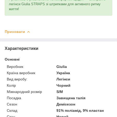
легінси Giulia STRAPS зі штрипками для активного ритму
життя!
Приховати
Характеристики
Основні
Виробник
Giulia
Країна виробник
Україна
Вид виробу:
Легінси
Колір
Чорний
Міжнародний розмір
S/M
Посадка
Завищена талія
Сезон
Демісезон
Склад
91% поліамід, 9% еластан
Стан
Новий