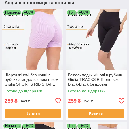
Акційні пропозиції та новинки
Новинка
–60%
Топ
–60%
Шорти жіночі безшовні в
Велосипедки жіночі в рубчик
рубчик з моделюючим швом
Giulia TRACKS RIB one size
Giulia SHORTS RIB SHAPE
Black-black безшовні
L/XL Violet-orchid bloom
спортивні шорти для фітнесу
Готово до відправки
Готово до відправки
спортивні обтягуючі шорти
259
259
₴
₴
649 ₴
649 ₴
Купити
Купити
Новинка
–60%
Топ
–60%