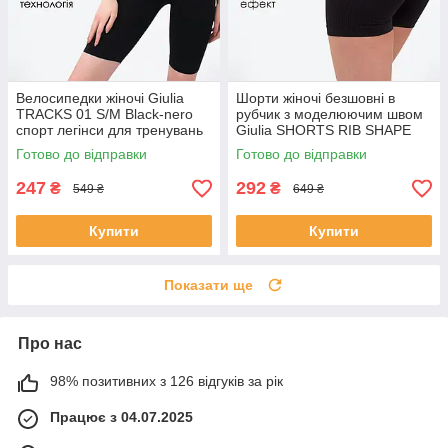
Велосипедки жіночі Giulia
Шорти жіночі безшовні в
TRACKS 01 S/M Black-nero
рубчик з моделюючим швом
спорт легінси для тренувань
Giulia SHORTS RIB SHAPE
L/XL Black-black спортивні
Готово до відправки
Готово до відправки
еластичні велосипедки
247
292
₴
₴
549 ₴
649 ₴
Купити
Купити
Показати ще
Про нас
98% позитивних з 126 відгуків за рік
Працює з 04.07.2025