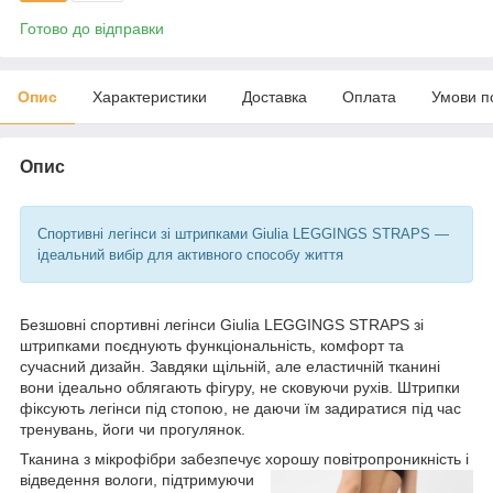
Готово до відправки
Опис
Характеристики
Доставка
Оплата
Умови п
Опис
Спортивні легінси зі штрипками Giulia LEGGINGS STRAPS —
ідеальний вибір для активного способу життя
Безшовні спортивні легінси Giulia LEGGINGS STRAPS зі
штрипками поєднують функціональність, комфорт та
сучасний дизайн. Завдяки щільній, але еластичній тканині
вони ідеально облягають фігуру, не сковуючи рухів. Штрипки
фіксують легінси під стопою, не даючи їм задиратися під час
тренувань, йоги чи прогулянок.
Тканина з мікрофібри забезпечує хорошу повітропроникність і
ві
дведення вологи, підтримуючи