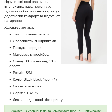
відчуття свіжості навіть при
інтенсивних навантаженнях.
Відсутність бокових швів гарантує
додатковий комфорт та відсутність
натирання.
Характеристики:
Тип: спортивні легінси
Особливість: зі штрипками
Посадка: середня
Матеріал: мікрофібра
Склад: 90% поліамід, 10%
еластан
Розмір: S/M
Колір: Black-black (чорний)
Сезон: всесезонні
Серія: STRAPS
Дизайн: однотонні, без принту
Рухайтесь з упевненістю та комфортом щодня — вибирайте