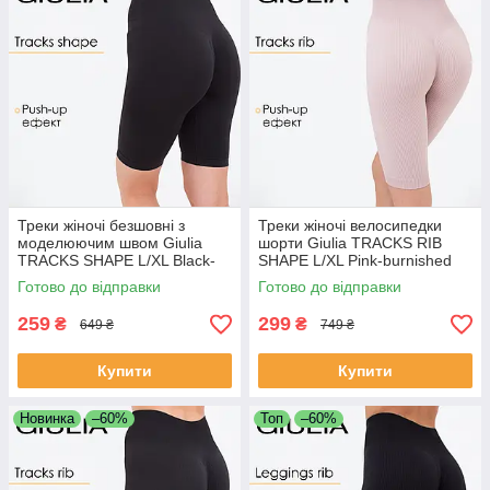
Треки жіночі безшовні з
Треки жіночі велосипедки
моделюючим швом Giulia
шорти Giulia TRACKS RIB
TRACKS SHAPE L/XL Black-
SHAPE L/XL Pink-burnished
black спортивні велосипедки
lilac рожеві безшовні в рубчик
Готово до відправки
Готово до відправки
для спорту
259
299
₴
₴
649 ₴
749 ₴
Купити
Купити
Новинка
–60%
Топ
–60%