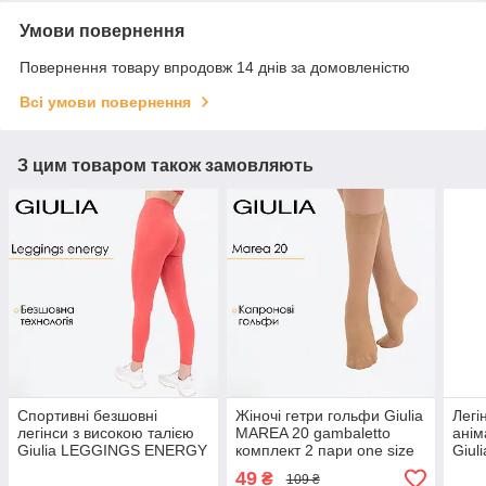
Умови повернення
Повернення товару впродовж 14 днів за домовленістю
Всі умови повернення
З цим товаром також замовляють
Спортивні безшовні
Жіночі гетри гольфи Giulia
Легі
легінси з високою талією
MAREA 20 gambaletto
анім
Giulia LEGGINGS ENERGY
комплект 2 пари one size
Giul
L/XL Pink-burnt coral,
Beige-daino, поліамідні,
MEL
49
₴
109 ₴
лосини Джулія
класичні, з гумкою
harb