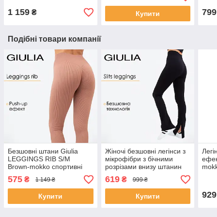
1 159
799
₴
Купити
Подібні товари компанії
Безшовні штани Giulia
Жіночі безшовні легінси з
Легі
LEGGINGS RIB S/M
мікрофібри з бічними
ефек
Brown-mokko спортивні
розрізами внизу штанин
mokk
легінси для жінок, лосини
Giulia SLITS LEGGINGS
для 
575
619
₴
₴
1 149 ₴
999 ₴
з моделюючим швом
S/M Black-black
929
Купити
Купити