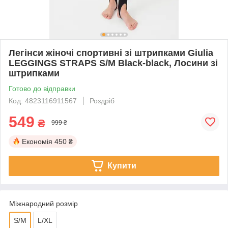
Легінси жіночі спортивні зі штрипками Giulia
LEGGINGS STRAPS S/M Black-black, Лосини зі
штрипками
Готово до відправки
Код: 4823116911567
Роздріб
549
₴
999 ₴
Економія
450 ₴
Купити
Міжнародний розмір
S/M
L/XL