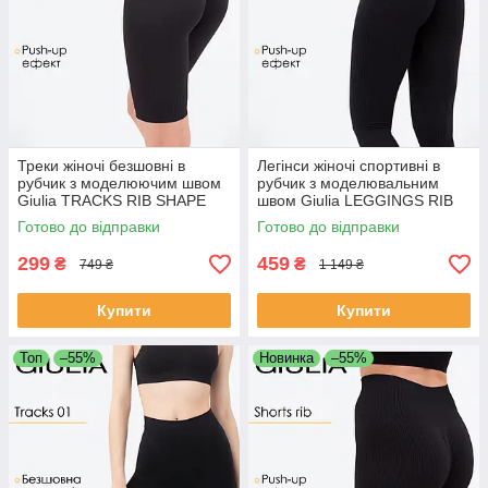
Треки жіночі безшовні в
Легінси жіночі спортивні в
рубчик з моделюючим швом
рубчик з моделювальним
Giulia TRACKS RIB SHAPE
швом Giulia LEGGINGS RIB
L/XL Black-black спортивні
S/M Black-black, лосини
Готово до відправки
Готово до відправки
велосипедки
Джулія шов
299
459
₴
₴
749 ₴
1 149 ₴
Купити
Купити
Топ
–55%
Новинка
–55%