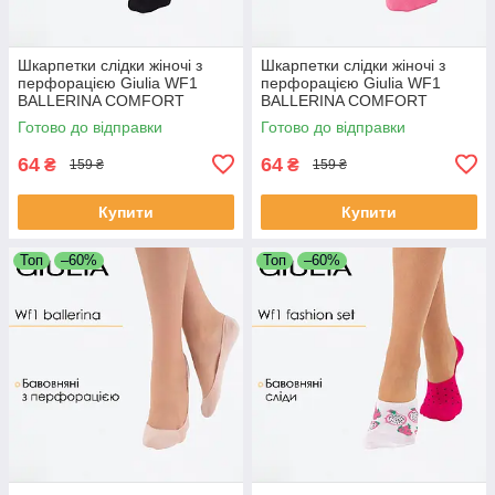
Шкарпетки слідки жіночі з
Шкарпетки слідки жіночі з
перфорацією Giulia WF1
перфорацією Giulia WF1
BALLERINA COMFORT
BALLERINA COMFORT
[WFP/SkR-cl] 36/40 Black-
[WFP/SkR-cl] 36/40 Pink-
Готово до відправки
Готово до відправки
black, Джулія
bubblegum, Джулія
64
64
₴
₴
159 ₴
159 ₴
Купити
Купити
Топ
–60%
Топ
–60%