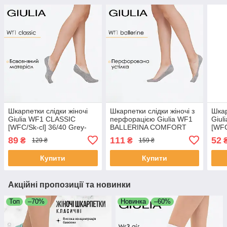
Шкарпетки слідки жіночі
Шкарпетки слідки жіночі з
Шкар
Giulia WF1 CLASSIC
перфорацією Giulia WF1
Giul
[WFC/Sk-cl] 36/40 Grey-
BALLERINA COMFORT
[WFC
light grey melange,
[WFP/SkR-cl] 36/40 Grey-
whit
89
111
52
₴
₴
129 ₴
159 ₴
бавовняні, повсякденні
ultimate grey, повсякденні
коро
підслідники
Купити
Купити
Акційні пропозиції та новинки
Топ
–70%
Новинка
–60%