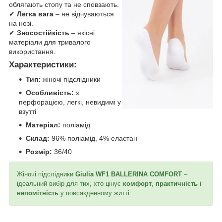
облягають стопу та не сповзають.
✔
Легка вага
– не відчуваються
на нозі.
✔
Зносостійкість
– якісні
матеріали для тривалого
використання.
Характеристики:
Тип:
жіночі підслідники
Особливість:
з
перфорацією, легкі, невидимі у
взутті
Матеріал:
поліамід
Склад:
96% поліамід, 4% еластан
Розмір:
36/40
Жіночі підслідники
Giulia WF1 BALLERINA COMFORT
–
ідеальний вибір для тих, хто цінує
комфорт
,
практичність
і
непомітність
у повсякденному житті.