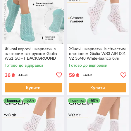
Жіночі короткі шкарпетки з
Жіночі шкарпетки із сітчастим
плетеним візерунком Giulia
плетінням Giulia WS3 AIR 001
WS1 SOFT BACKGROUND
V2 36/40 White-bianco білі
003 36/40 сині Blue pastel
шкарпетки сітка
Готово до відправки
Готово до відправки
turquoise
36
59
₴
₴
119 ₴
149 ₴
Купити
Купити
Новинка
–60%
Новинка
–60%