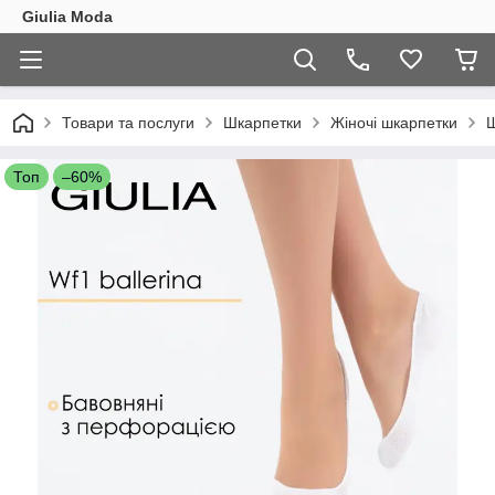
Giulia Moda
Товари та послуги
Шкарпетки
Жіночі шкарпетки
Ш
Топ
–60%