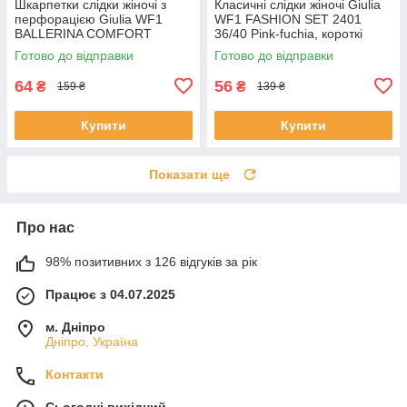
Шкарпетки слідки жіночі з
Класичні слідки жіночі Giulia
перфорацією Giulia WF1
WF1 FASHION SET 2401
BALLERINA COMFORT
36/40 Pink-fuchia, короткі
[WFP/SkR-cl] 36/40 Beige-
шкарпетки
Готово до відправки
Готово до відправки
nude, Джулія
64
56
₴
₴
159 ₴
139 ₴
Купити
Купити
Показати ще
Про нас
98% позитивних з 126 відгуків за рік
Працює з 04.07.2025
м. Дніпро
Дніпро, Україна
Контакти
Сьогодні вихідний