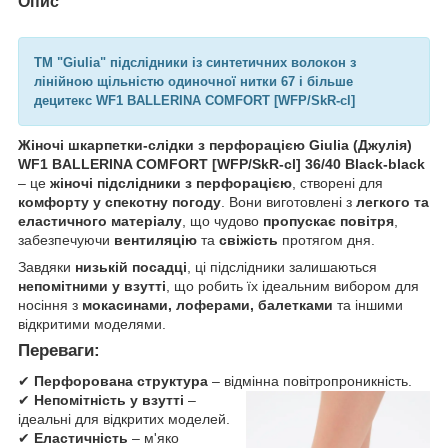
Опис
ТМ "Giulia" підслідники із синтетичних волокон з
лінійною щільністю одиночної нитки 67 і більше
децитекс WF1 BALLERINA COMFORT [WFP/SkR-cl]
Жіночі шкарпетки-слідки з перфорацією Giulia (Джулія)
WF1 BALLERINA COMFORT [WFP/SkR-cl] 36/40 Black-black
– це
жіночі підслідники з перфорацією
, створені для
комфорту у спекотну погоду
. Вони виготовлені з
легкого та
еластичного матеріалу
, що чудово
пропускає повітря
,
забезпечуючи
вентиляцію
та
свіжість
протягом дня.
Завдяки
низькій посадці
, ці підслідники залишаються
непомітними у взутті
, що робить їх ідеальним вибором для
носіння з
мокасинами, лоферами, балетками
та іншими
відкритими моделями.
Переваги:
✔
Перфорована ст
руктура
– відмінна повітропроникність.
✔
Непомітність у взутті
–
ідеальні для відкритих моделей.
✔
Еластичність
– м'яко