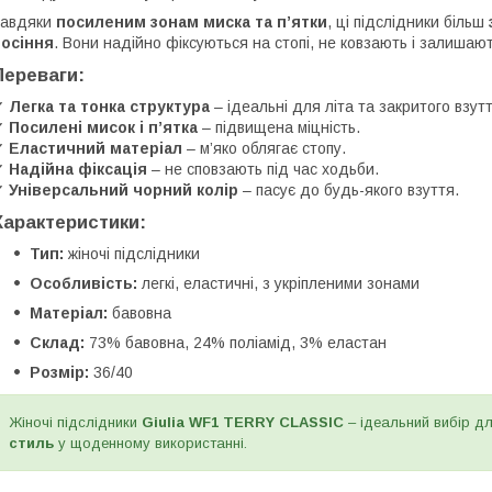
Завдяки
посиленим зонам миска та п’ятки
, ці підслідники більш
носіння
. Вони надійно фіксуються на стопі, не ковзають і залишаю
Переваги:
✔
Легка та тонка структура
– ідеальні для літа та закритого взутт
✔
Посилені мисок і п’ятка
– підвищена міцність.
✔
Еластичний матеріал
– м’яко облягає стопу.
✔
Надійна фіксація
– не сповзають під час ходьби.
✔
Універсальний чорний колір
– пасує до будь-якого взуття.
Характеристики:
Тип:
жіночі підслідники
Особливість:
легкі, еластичні, з укріпленими зонами
Матеріал:
бавовна
Склад:
73% бавовна, 24% поліамід, 3% еластан
Розмір:
36/40
Жіночі підслідники
Giulia WF1 TERRY CLASSIC
– ідеальний вибір дл
стиль
у щоденному використанні.