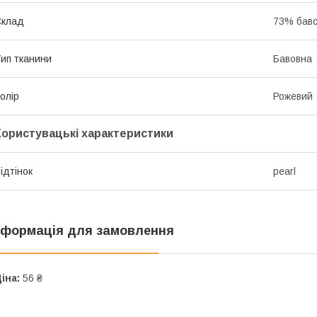
Склад
73% баво
ип тканини
Бавовна
олір
Рожевий
Користувацькі характеристики
ідтінок
pearl
нформація для замовлення
іна:
56 ₴