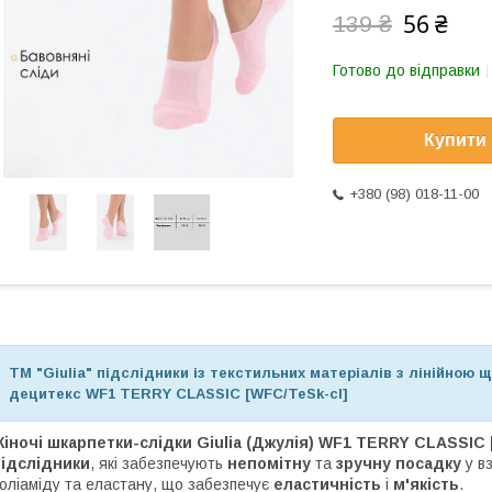
56 ₴
139 ₴
Готово до відправки
Купити
+380 (98) 018-11-00
ТМ "Giulia" підслідники із текстильних матеріалів з лінійною 
децитекс WF1 TERRY CLASSIC [WFC/TeSk-cl]
іночі шкарпетки-слідки Giulia (Джулія) WF1 TERRY CLASSIC [
підслідники
, які забезпечують
непомітну
та
зручну посадку
у вз
оліаміду та еластану, що забезпечує
еластичність
і
м'якість
.