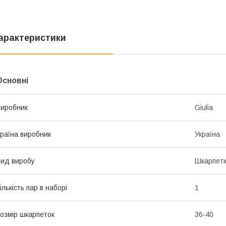
арактеристики
Основні
иробник
Giulia
раїна виробник
Україна
ид виробу
Шкарпет
ількість пар в наборі
1
озмір шкарпеток
36-40