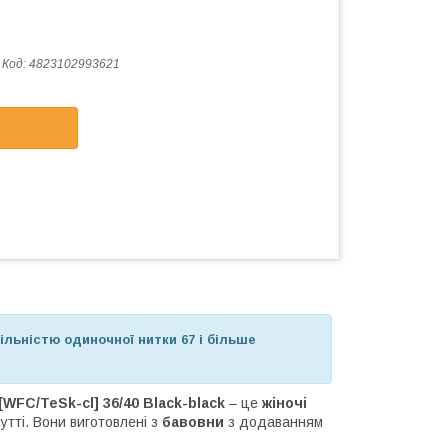
Код:
4823102993621
щільністю одиночної нитки 67 і більше
WFC/TeSk-cl] 36/40 Black-black
– це
жіночі
утті. Вони виготовлені з
бавовни
з додаванням