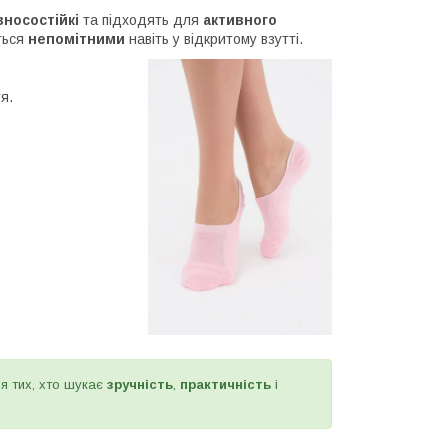
зносостійкі
та підходять для
активного
ться
непомітними
навіть у відкритому взутті.
я.
я тих, хто шукає
зручність
,
практичність
і