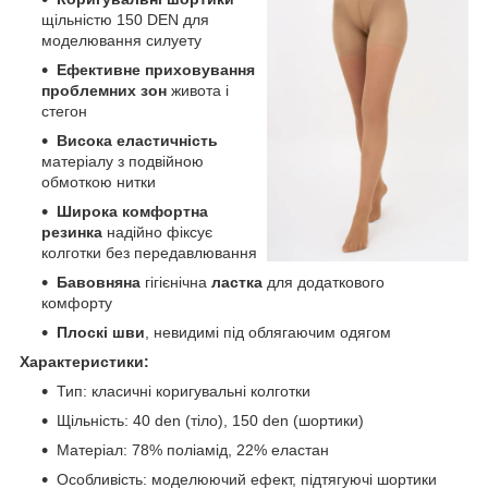
щільністю 150 DEN для
моделювання силуету
Ефективне приховування
проблемних зон
живота і
стегон
Висока еластичність
матеріалу з подвійною
обмоткою нитки
Широка комфортна
резинка
надійно фіксує
колготки без передавлювання
Бавовняна
гігієнічна
ластка
для додаткового
комфорту
Плоскі шви
, невидимі під облягаючим одягом
Характеристики:
Тип: класичні коригувальні колготки
Щільність: 40 den (тіло), 150 den (шортики)
Матеріал: 78% поліамід, 22% еластан
Особливість: моделюючий ефект, підтягуючі шортики