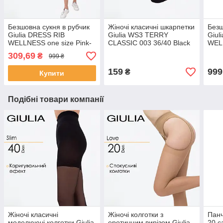
Безшовна сукня в рубчик
Жіночі класичні шкарпетки
Безш
Giulia DRESS RIB
Giulia WS3 TERRY
Giul
WELLNESS one size Pink-
CLASSIC 003 36/40 Black
WELL
bubblegum, Безшовна
чорні однотонні хлопкові
blac
309,69
₴
999 ₴
сукня
159
999
₴
Купити
Подібні товари компанії
Жіночі класичні
Жіночі колготки з
Панч
моделюючі колготки Giulia
еротичним вирізом Giulia
20 ca