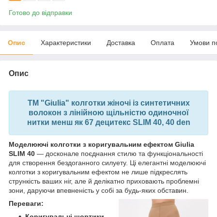
Готово до відправки
Опис
Характеристики
Доставка
Оплата
Умови п
Опис
ТМ "Giulia" колготки жіночі із синтетичних
волокон з лінійною щільністю одиночної
нитки менш як 67 децитекс SLIM 40, 40 den
Моделюючі колготки з коригувальним ефектом Giulia
SLIM 40
— досконале поєднання стилю та функціональності
для створення бездоганного силуету. Ці елегантні моделюючі
колготки з коригувальним ефектом не лише підкреслять
стрункість ваших ніг, але й делікатно приховають проблемні
зони, даруючи впевненість у собі за будь-яких обставин.
Переваги:
Коригувальні шортики