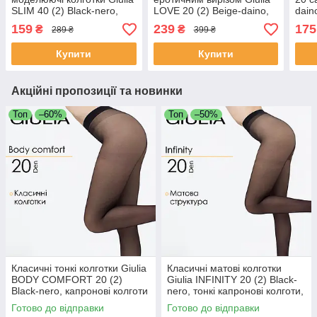
SLIM 40 (2) Black-nero,
LOVE 20 (2) Beige-daino,
dain
утягувальні капронки,
прозорі, з відкритою
колг
159
239
175
₴
₴
289 ₴
399 ₴
коригувальні вироби
зоною, спокусливі колготи
зі ш
Купити
Купити
Акційні пропозиції та новинки
Топ
–60%
Топ
–50%
Класичні тонкі колготки Giulia
Класичні матові колготки
BODY COMFORT 20 (2)
Giulia INFINITY 20 (2) Black-
Black-nero, капронові колготи
nero, тонкі капронові колготи,
Джулія, чорні
жіночі колготки без блиску
Готово до відправки
Готово до відправки