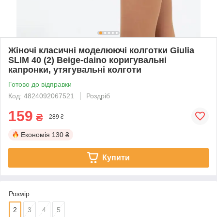
Жіночі класичні моделюючі колготки Giulia
SLIM 40 (2) Beige-daino коригувальні
капронки, утягувальні колготи
Готово до відправки
Код: 4824092067521
Роздріб
159
₴
289 ₴
Економія
130 ₴
Купити
Розмір
2
3
4
5