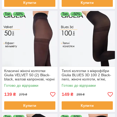
Купити
Купити
Топ
–50%
Топ
–50%
Класичні жіночі колготки
Теплі колготки з мікрофібри
Giulia VELVET 50 (2) Black-
Giulia BLUES 3D 100 2 Black-
black, матові капронові, чорні
nero, жіночі колготи, м’які,
зимові
Готово до відправки
Готово до відправки
139
149
₴
₴
279 ₴
299 ₴
Купити
Купити
Топ
–50%
Топ
–50%