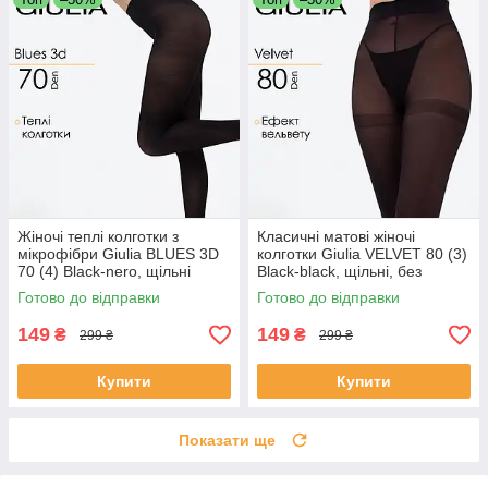
Жіночі теплі колготки з
Класичні матові жіночі
мікрофібри Giulia BLUES 3D
колготки Giulia VELVET 80 (3)
70 (4) Black-nero, щільні
Black-black, щільні, без
чорні колготи
блиску, чорні, капронові
Готово до відправки
Готово до відправки
колготи
149
149
₴
₴
299 ₴
299 ₴
Купити
Купити
Показати ще