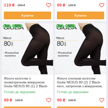
119
99
₴
₴
299 ₴
199 ₴
Купити
Купити
Топ
–50%
Топ
–50%
Жіночі колготки з
Жіночі хлопкові колготки
геометричним візерунком
Giulia NEXUS 80 (2) 2 Black-
Giulia NEXUS 80 (1) 2 Black-
nero, капронові з візерунком,
nero, еластичні капронові
чорні, 80 DEN, еластичні та
Готово до відправки
Готово до відправки
вироби, стильні жіночі
стильні
капронки
99
99
₴
₴
199 ₴
199 ₴