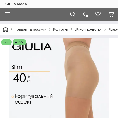
Giulia Moda
Товари та послуги
Колготки
Жіночі колготки
Жіноч
Топ
–45%