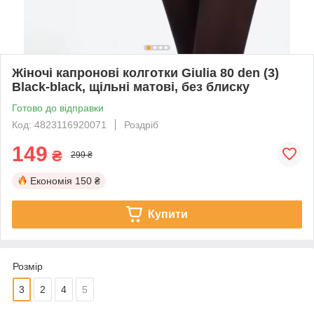
Жіночі капронові колготки Giulia 80 den (3)
Black-black, щільні матові, без блиску
Готово до відправки
Код: 4823116920071
Роздріб
149
₴
299 ₴
Економія
150 ₴
Купити
Розмір
3
2
4
5