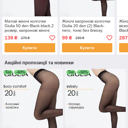
Матові жіночі колготки
Жіночі капронові колготки
Жіно
Giulia 50 den Black-black,2
Giulia 20 den (2) Black-
віск
розмір, капронові жіночі
nero, тонкі без блиску,
Blac
колготки
еластичні
колг
139
99
287
₴
₴
279 ₴
199 ₴
Купити
Купити
Акційні пропозиції та новинки
Топ
–60%
Топ
–50%