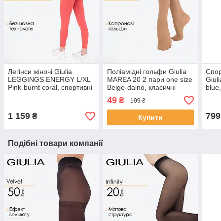
Легінси жіночі Giulia
Поліамідні гольфи Giulia
Спор
LEGGINGS ENERGY L/XL
MAREA 20 2 пари one size
Giul
Pink-burnt coral, спортивні
Beige-daino, класичні
blue,
безшовні лосини з
шкарпетки з гумкою
анім
49
₴
109 ₴
високою талією
1 159
799
₴
Купити
Подібні товари компанії