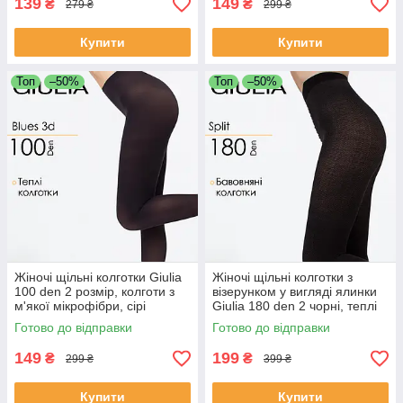
139
149
₴
₴
279 ₴
299 ₴
Купити
Купити
Топ
–50%
Топ
–50%
Жіночі щільні колготки Giulia
Жіночі щільні колготки з
100 den 2 розмір, колготи з
візерунком у вигляді ялинки
м'якої мікрофібри, сірі
Giulia 180 den 2 чорні, теплі
колготи
Готово до відправки
Готово до відправки
149
199
₴
₴
299 ₴
399 ₴
Купити
Купити