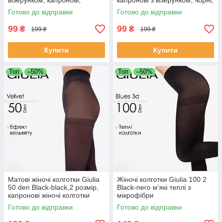
візерунком, капронові,
капронові з візерунком, чорні,
стильні колготи
80 DEN
Готово до відправки
Готово до відправки
99
99
₴
₴
199 ₴
199 ₴
Купити
Купити
Топ
–50%
Топ
–50%
Матові жіночі колготки Giulia
Жіночі колготки Giulia 100 2
50 den Black-black,2 розмір,
Black-nero м’які теплі з
капронові жіночі колготки
мікрофібри
Готово до відправки
Готово до відправки