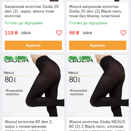
Капронові колготки Giulia 20
Жіночі капронові колготки
den (2) ,чорні, жіночі тонкі
Giulia 20 den (2) Black-nero,
колготки
тонкі без блиску, еластичні
Готово до відправки
Готово до відправки
119
99
₴
₴
299 ₴
199 ₴
Купити
Купити
Топ
–50%
Топ
–50%
Жіночі колготки 80 den 2,
Жіночі колготки Giulia NEXUS
чорні з геометричним
80 (2) 2 Black-nero, хлопкові,