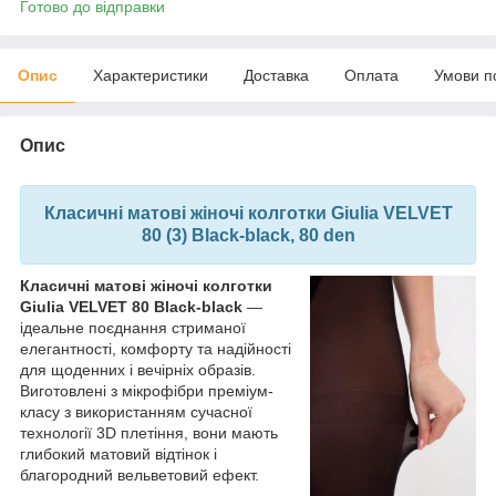
Готово до відправки
Опис
Характеристики
Доставка
Оплата
Умови п
Опис
Класичні матові жіночі колготки Giulia VELVET
80 (3) Black-black, 80 den
Класичні матові жіночі колготки
Giulia VELVET 80 Black-black
—
ідеальне поєднання стриманої
елегантності, комфорту та надійності
для щоденних і вечірніх образів.
Виготовлені з мікрофібри преміум-
класу з використанням сучасної
технології 3D плетіння, вони мають
глибокий матовий відтінок і
благородний вельветовий ефект.