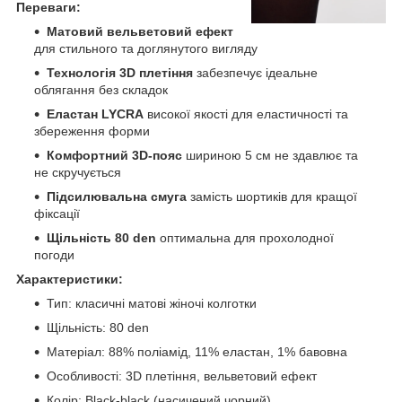
Переваги:
Матовий вельветовий ефект
для стильного та доглянутого вигляду
Технологія 3D плетіння
забезпечує ідеальне
облягання без складок
Еластан LYCRA
високої якості для еластичності та
збереження форми
Комфортний 3D-пояс
шириною 5 см не здавлює та
не скручується
Підсилювальна смуга
замість шортиків для кращої
фіксації
Щільність 80 den
оптимальна для прохолодної
погоди
Характеристики:
Тип: класичні матові жіночі колготки
Щільність: 80 den
Матеріал: 88% поліамід, 11% еластан, 1% бавовна
Особливості: 3D плетіння, вельветовий ефект
Колір: Black-black (насичений чорний)