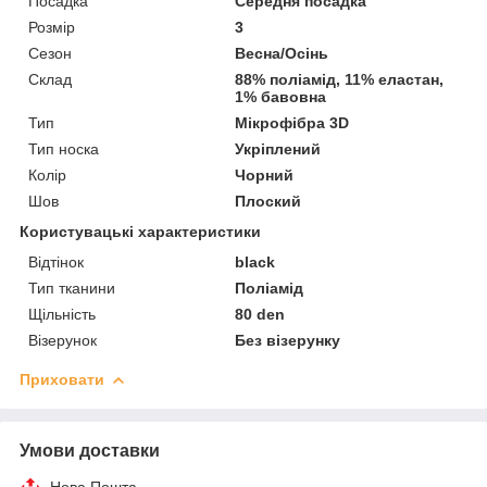
Посадка
Середня посадка
Розмір
3
Сезон
Весна/Осінь
Склад
88% поліамід, 11% еластан,
1% бавовна
Тип
Мікрофібра 3D
Тип носка
Укріплений
Колір
Чорний
Шов
Плоский
Користувацькі характеристики
Відтінок
black
Тип тканини
Поліамід
Щільність
80 den
Візерунок
Без візерунку
Приховати
Умови доставки
Нова Пошта