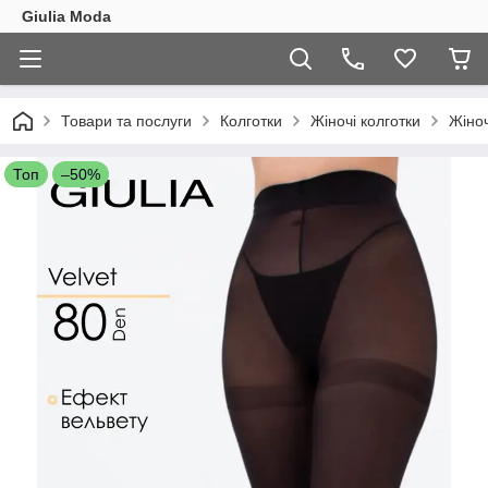
Giulia Moda
Товари та послуги
Колготки
Жіночі колготки
Жіноч
Топ
–50%