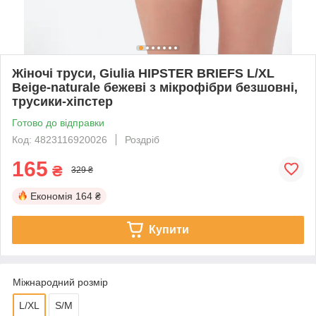
Жіночі труси, Giulia HIPSTER BRIEFS L/XL
Beige-naturale бежеві з мікрофібри безшовні,
трусики-хіпстер
Готово до відправки
Код: 4823116920026
Роздріб
165
₴
329 ₴
Економія
164 ₴
Купити
Міжнародний розмір
L/XL
S/M