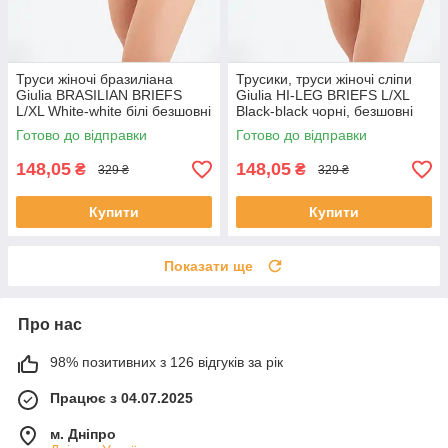
Труси жіночі бразиліана
Трусики, труси жіночі сліпи
Giulia BRASILIAN BRIEFS
Giulia HI-LEG BRIEFS L/XL
L/XL White-white білі безшовні
Black-black чорні, безшовні
Готово до відправки
Готово до відправки
148,05
148,05
₴
₴
329 ₴
329 ₴
Купити
Купити
Показати ще
Про нас
98% позитивних з 126 відгуків за рік
Працює з 04.07.2025
м. Дніпро