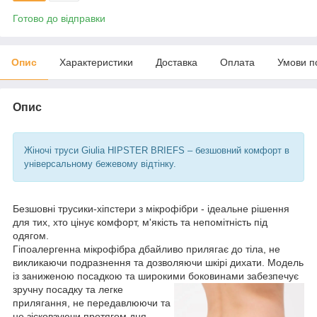
Готово до відправки
Опис
Характеристики
Доставка
Оплата
Умови п
Опис
Жіночі труси Giulia HIPSTER BRIEFS – безшовний комфорт в
універсальному бежевому відтінку.
Безшовні трусики-хіпстери з мікрофібри - ідеальне рішення
для тих, хто цінує комфорт, м'якість та непомітність під
одягом.
Гіпоалергенна мікрофібра дбайливо прилягає до тіла, не
викликаючи подразнення та дозволяючи шкірі дихати. Модель
із заниженою посадкою та широкими боковинами
забезпечує
зручну посадку та легке
прилягання, не передавлюючи та
не зісковзуючи протягом дня.