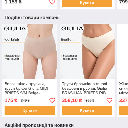
1 159
799
₴
Купити
Подібні товари компанії
Високі жіночі трусики,
Труси бразиліана жіночі
Жіно
труси бріфи Giulia MIDI
безшовні в рубчик Giulia
сітк
BRIEFS S/M Beige-
BRASILIAN BRIEFS RIB
мікр
naturale, бежеві безшовні
L/XL White-vanilla,
M Тр
175
359,10
337
₴
₴
349 ₴
399 ₴
повсякденна білизна,
БЕЖ
базові трусики
Купити
Купити
Акційні пропозиції та новинки