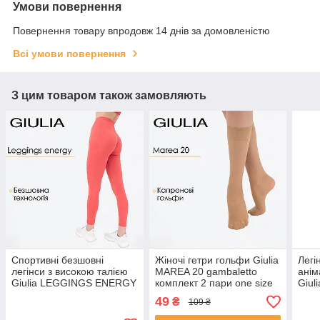
Умови повернення
Повернення товару впродовж 14 днів за домовленістю
Всі умови повернення
З цим товаром також замовляють
Спортивні безшовні
Жіночі гетри гольфи Giulia
Легі
легінси з високою талією
MAREA 20 gambaletto
анім
Giulia LEGGINGS ENERGY
комплект 2 пари one size
Giul
L/XL Pink-burnt coral,
Beige-daino, поліамідні,
MEL
49
₴
109 ₴
лосини Джулія
класичні, з гумкою
harb