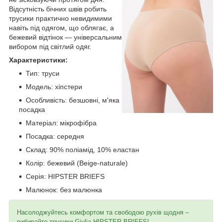
Відсутність бічних швів робить
трусики практично невидимими
навіть під одягом, що облягає, а
бежевий відтінок — універсальним
вибором під світлий одяг.
Характеристики:
Тип: труси
Модель: хіпстери
Особливість: безшовні, м'яка
посадка
Матеріал: мікрофібра
Посадка: середня
Склад: 90% поліамід, 10% еластан
Колір: бежевий (Beige-naturale)
Серія: HIPSTER BRIEFS
Малюнок: без малюнка
Насолоджуйтесь комфортом та свободою рухів щодня –
вибирайте трусики Giulia HIPSTER BRIEFS!