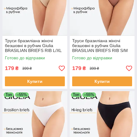
Труси бразиліана жіночі
Труси бразиліана жіночі
безшовні в рубчик Giulia
безшовні в рубчик Giulia
BRASILIAN BRIEFS RIB L/XL
BRASILIAN BRIEFS RIB S/M
Beige-naturale, трусики
Brown-mokko
Готово до відправки
Готово до відправки
бразиліана Джулія
179
179
₴
₴
399 ₴
399 ₴
Купити
Купити
Топ
–55%
Топ
–55%