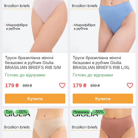
Труси бразиліана жіночі
Труси бразиліана жіночі
безшовні в рубчик Giulia
безшовні в рубчик Giulia
BRASILIAN BRIEFS RIB S/M
BRASILIAN BRIEFS RIB L/XL
Pink-burnished lilac, жіночі
Blue-lacecap hydrangea
Готово до відправки
Готово до відправки
трусики
179
179
₴
₴
399 ₴
399 ₴
Купити
Купити
Топ
–55%
Новинка
–55%