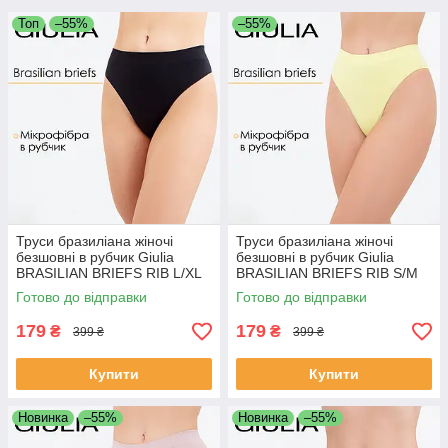
Топ
–55%
–55%
Труси бразиліана жіночі
Труси бразиліана жіночі
безшовні в рубчик Giulia
безшовні в рубчик Giulia
BRASILIAN BRIEFS RIB L/XL
BRASILIAN BRIEFS RIB S/M
Black-black, трусики
Yellow-charlock, комфортні
Готово до відправки
Готово до відправки
бразиліана Джулія
трусики
179
179
₴
₴
399 ₴
399 ₴
Купити
Купити
Новинка
–55%
Новинка
–55%