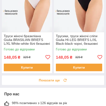
Труси жіночі бразиліана
Трусики, труси жіночі сліпи
Giulia BRASILIAN BRIEFS
Giulia HI-LEG BRIEFS L/XL
L/XL White-white білі безшовні
Black-black чорні, безшовні
Готово до відправки
Готово до відправки
148,05
148,05
₴
₴
329 ₴
329 ₴
Купити
Купити
Показати ще
Про нас
98% позитивних з 126 відгуків за рік