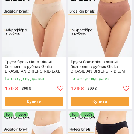
Труси бразиліана жіночі
Труси бразиліана жіночі
безшовні в рубчик Giulia
безшовні в рубчик Giulia
BRASILIAN BRIEFS RIB L/XL
BRASILIAN BRIEFS RIB S/M
Beige-naturale, трусики
Brown-mokko
Готово до відправки
Готово до відправки
бразиліана Джулія
179
179
₴
₴
399 ₴
399 ₴
Купити
Купити
Топ
–55%
Топ
–55%