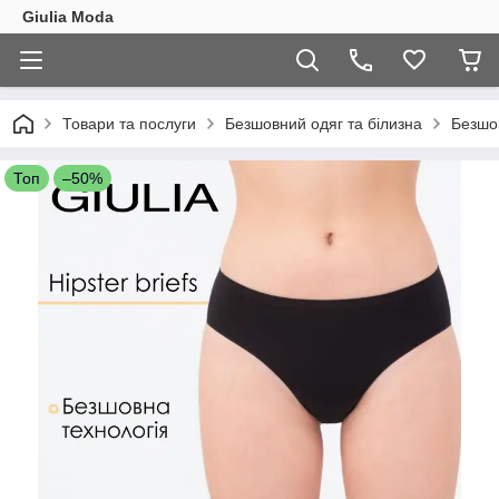
Giulia Moda
Товари та послуги
Безшовний одяг та білизна
Безшо
Топ
–50%