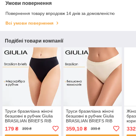
Умови повернення
Повернення товару впродовж 14 днів за домовленістю
Всі умови повернення
Подібні товари компанії
Труси бразиліана жіночі
Труси бразиліана жіночі
Жіно
безшовні в рубчик Giulia
безшовні в рубчик Giulia
браз
BRASILIAN BRIEFS RIB
BRASILIAN BRIEFS RIB
кори
L/XL Black-black, трусики
L/XL White-vanilla,
BRA
179
359,10
332
₴
₴
399 ₴
399 ₴
бразиліана Джулія
повсякденна білизна,
L/XL
базові трусики
трус