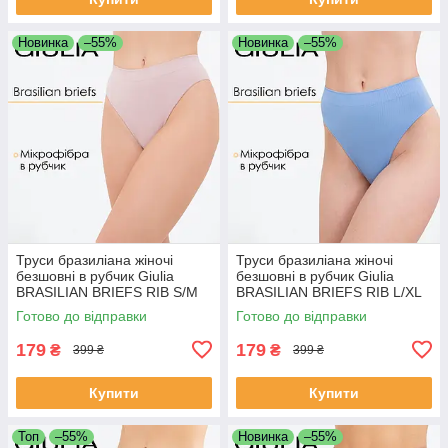
Новинка
–55%
Новинка
–55%
Труси бразиліана жіночі
Труси бразиліана жіночі
безшовні в рубчик Giulia
безшовні в рубчик Giulia
BRASILIAN BRIEFS RIB S/M
BRASILIAN BRIEFS RIB L/XL
Pink-burnished lilac, жіночі
Blue-lacecap hydrangea
Готово до відправки
Готово до відправки
трусики
179
179
₴
₴
399 ₴
399 ₴
Купити
Купити
Топ
–55%
Новинка
–55%