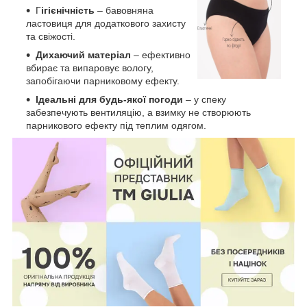
Г
ігієнічність
– бавовняна
ластовиця для додаткового захисту
та свіжості.
Дихаючий матеріал
– ефективно
вбирає та випаровує вологу,
запобігаючи парниковому ефекту.
Ідеальні для будь-якої погоди
– у спеку
забезпечують вентиляцію, а взимку не створюють
парникового ефекту під теплим одягом.