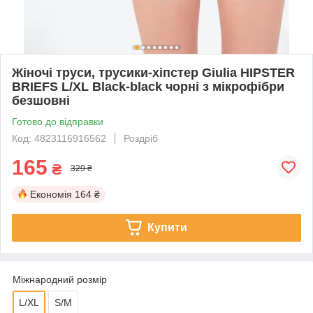
Жіночі труси, трусики-хіпстер Giulia HIPSTER
BRIEFS L/XL Black-black чорні з мікрофібри
безшовні
Готово до відправки
Код: 4823116916562
Роздріб
165
₴
329 ₴
Економія
164 ₴
Купити
Міжнародний розмір
L/XL
S/M