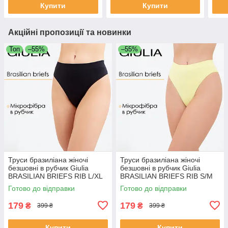
Купити
Купити
Акційні пропозиції та новинки
Топ
–55%
–55%
Труси бразиліана жіночі
Труси бразиліана жіночі
безшовні в рубчик Giulia
безшовні в рубчик Giulia
BRASILIAN BRIEFS RIB L/XL
BRASILIAN BRIEFS RIB S/M
Black-black, трусики
Yellow-charlock, комфортні
Готово до відправки
Готово до відправки
бразиліана Джулія
трусики
179
179
₴
₴
399 ₴
399 ₴
Купити
Купити