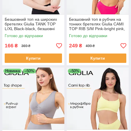
Безшовний топ на широких
Безшовний топ в рубчик на
бретелях Giulia TANK TOP
тонких бретелях Giulia CAMI
L/XL Black-black, безшовні
TOP RIB S/M Pink-bright pink,
кроп топи Джулія, мікрофібра
жіночий топ з мікрофібри
Готово до відправки
Готово до відправки
166
249
₴
₴
369 ₴
499 ₴
Купити
Купити
Новинка
–50%
–50%