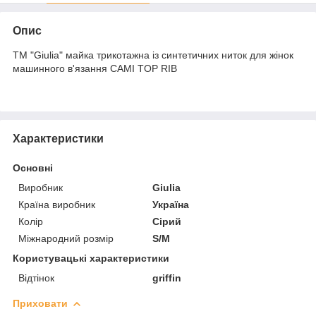
Опис
ТМ "Giulia" майка трикотажна із синтетичних ниток для жінок
машинного в'язання CAMI TOP RIB
Характеристики
Основні
Виробник
Giulia
Країна виробник
Україна
Колір
Сірий
Міжнародний розмір
S/M
Користувацькі характеристики
Відтінок
griffin
Приховати