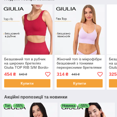
Безшовний топ в рубчик
Жіночий топ із мікрофібри
Безш
на широких бретелях
безшовний з тонкими
на ш
Giulia TOP RIB S/M Bordo-
перехресними бретелями
Giul
winterberry, спортивний
Giulia FLEX TOP S/M
popp
454
314
325
₴
₴
649 ₴
449 ₴
топ
Violet-orchid bloom
топ 
Купити
Купити
Акційні пропозиції та новинки
Топ
–55%
Новинка
–55%