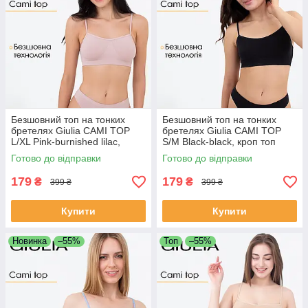
Безшовний топ на тонких
Безшовний топ на тонких
бретелях Giulia CAMI TOP
бретелях Giulia CAMI TOP
L/XL Pink-burnished lilac,
S/M Black-black, кроп топ
жіночий топ з мікрофібри
Джулія, топ для спорта
Готово до відправки
Готово до відправки
179
179
₴
₴
399 ₴
399 ₴
Купити
Купити
Новинка
–55%
Топ
–55%