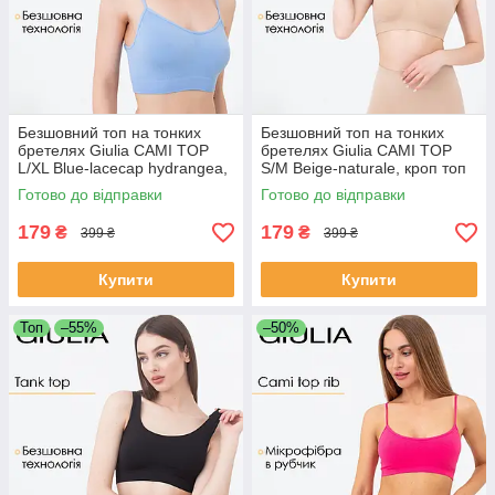
Безшовний топ на тонких
Безшовний топ на тонких
бретелях Giulia CAMI TOP
бретелях Giulia CAMI TOP
L/XL Blue-lacecap hydrangea,
S/M Beige-naturale, кроп топ
топ для спорту
Джулія, спортивний топ
Готово до відправки
Готово до відправки
179
179
₴
₴
399 ₴
399 ₴
Купити
Купити
Топ
–55%
–50%