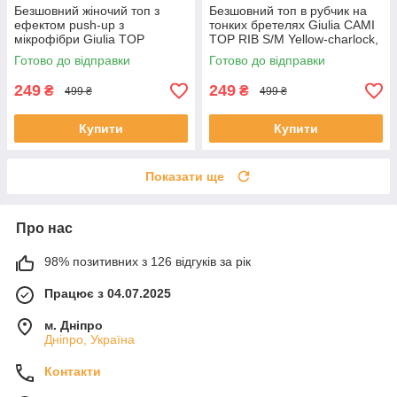
Безшовний жіночий топ з
Безшовний топ в рубчик на
ефектом push-up з
тонких бретелях Giulia CAMI
мікрофібри Giulia TOP
TOP RIB S/M Yellow-charlock,
SHAPE S/M Grey-griffin,
топ з мікрофібри
Готово до відправки
Готово до відправки
Підтримуючий топ
249
249
₴
₴
499 ₴
499 ₴
Купити
Купити
Показати ще
Про нас
98% позитивних з 126 відгуків за рік
Працює з 04.07.2025
м. Дніпро
Дніпро, Україна
Контакти