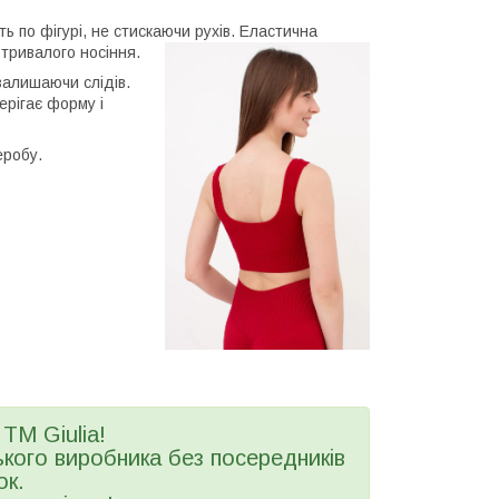
ь по фігурі, не стискаючи рухів. Еластична
тривалого носіння.
залишаючи слідів.
ерігає форму і
еробу.
ТМ Giulia!
ького виробника без посередників
ок.