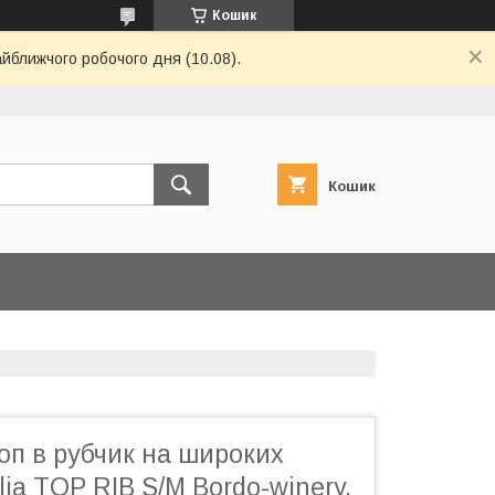
Кошик
айближчого робочого дня (10.08).
Кошик
оп в рубчик на широких
lia TOP RIB S/M Bordo-winery,