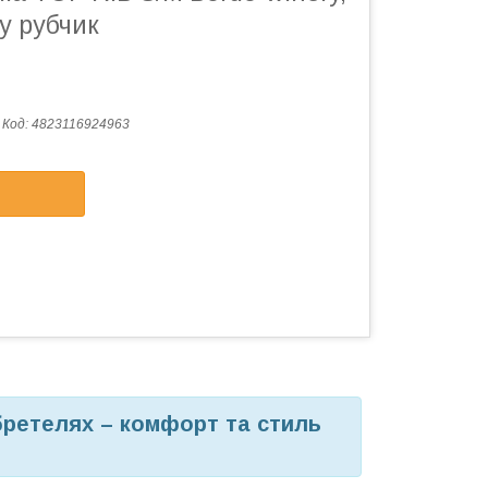
у рубчик
Код:
4823116924963
бретелях – комфорт та стиль