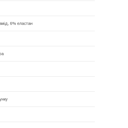
амід, 6% еластан
ра
унку