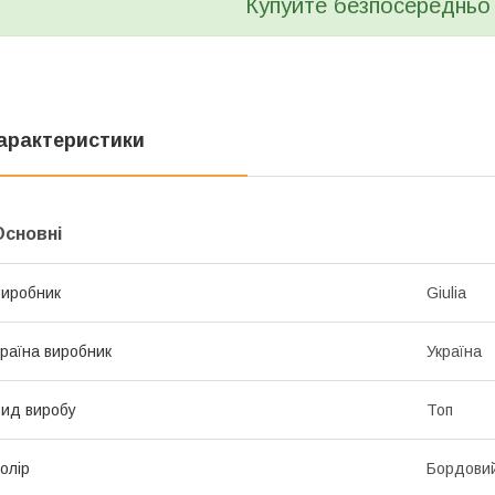
Купуйте безпосередньо 
арактеристики
Основні
иробник
Giulia
раїна виробник
Україна
ид виробу
Топ
олір
Бордови