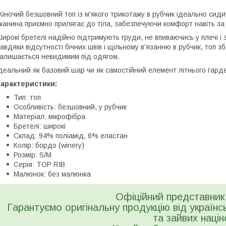
іночий безшовний топ із м'якого трикотажу в рубчик ідеально сидит
канина приємно прилягає до тіла, забезпечуючи комфорт навіть за 
ирокі бретелі надійно підтримують груди, не впиваючись у плечі і 
авдяки відсутності бічних швів і щільному в'язанню в рубчик, топ зб
алишається невидимим під одягом.
деальний як базовий шар чи як самостійний елемент літнього гард
Характеристики:
Тип: топ
Особливість: безшовний, у рубчик
Матеріал: мікрофібра
Бретелі: широкі
Склад: 94% поліамід, 6% еластан
Колір: бордо (winery)
Розмір: S/M
Серія: TOP RIB
Малюнок: без малюнка
Офіційний представник 
Гарантуємо оригінальну продукцію від українс
та зайвих націн