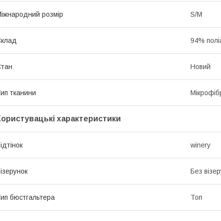
іжнародний розмір
S/M
Склад
94% полі
Стан
Новий
ип тканини
Мікрофіб
Користувацькі характеристики
ідтінок
winery
ізерунок
Без візер
ип бюстгальтера
Топ