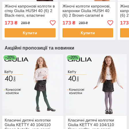
Жіночі капронові колготи в
Жіночі колготи капронові,
Жіно
сітку Giulia HUSH 40 (6) 2
капронки Giulia HUSH 40
капр
Black-nero, еластичні
(6) 2 Brown-caramel в
(6) 
колготи Джулія
сіточку, еластичні Джулія
сіто
173
173
173
₴
₴
289 ₴
289 ₴
Купити
Купити
Акційні пропозиції та новинки
–20%
–20%
Класичні дитячі колготки
Класичні дитячі колготки
Giulia KETTY 40 104/110
Giulia KETTY 40 104/110