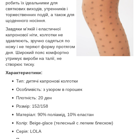
робить їх ідеальними для
святкових виходів, утренників і
торжественних подій, а також для
щоденного носіння.
Завдяки м'якій і еластичної
капронової ніти, колготки не
здавлюють, зручно садяться по
ножу і не теряют форму протягом
дня. Широкий пояс комфортно
утримує вироби на талії, не
створює тиску.
Характеристики:
Тип: дитячі капронові колготки
Особливість: з узором в горошек
Плотність: 20 ден
Розмір: 152/158
Матеріал: 90% поліамід, 10% еластан
Колір: Beige-glace (телесный с легким блеском)
Серія: LOLA