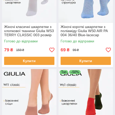
Жіночі класичні шкарпетки з
Жіночі короткі шкарпетки з
хлопкової тканини Giulia WS3
поліаміду Giulia WS0 AIR PA
TERRY CLASSIC 003 розмір
004 36/40 Blue-lacecap
36/40 колір White-white білі
hydrangea,повсякденні
Готово до відправки
Готово до відправки
однотонні шкарпетки
шкарпетки, літні, дихаючі
79
69
₴
₴
159 ₴
99 ₴
Купити
Купити
Топ
–50%