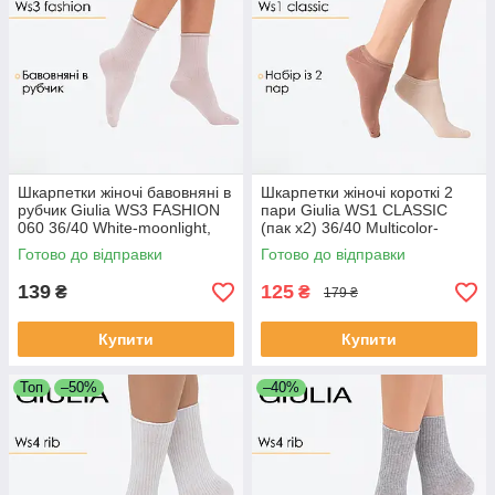
Шкарпетки жіночі бавовняні в
Шкарпетки жіночі короткі 2
рубчик Giulia WS3 FASHION
пари Giulia WS1 CLASSIC
060 36/40 White-moonlight,
(пак х2) 36/40 Multicolor-
повсякенні з високою
sand/mocha mousse,
Готово до відправки
Готово до відправки
посадкою, без гумки
бавовняні, повсякденні
139
125
₴
₴
179 ₴
Купити
Купити
Топ
–50%
–40%