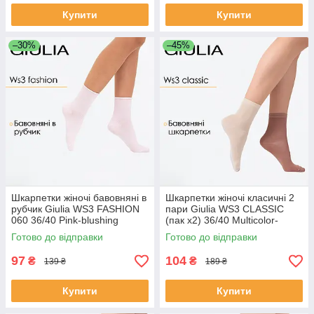
Купити
Купити
–30%
–45%
Шкарпетки жіночі бавовняні в
Шкарпетки жіночі класичні 2
рубчик Giulia WS3 FASHION
пари Giulia WS3 CLASSIC
060 36/40 Pink-blushing
(пак х2) 36/40 Multicolor-
bride,повсякенні з високою
sand/mocha mousse,
Готово до відправки
Готово до відправки
посадкою, без гумки
бавовняні повсякдені
шкарпетки
97
104
₴
₴
139 ₴
189 ₴
Купити
Купити