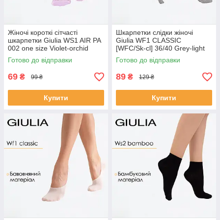
Жіночі короткі сітчасті
Шкарпетки слідки жіночі
шкарпетки Giulia WS1 AIR PA
Giulia WF1 CLASSIC
002 one size Violet-orchid
[WFC/Sk-cl] 36/40 Grey-light
bloom, з поліаміду, на літо,
grey melange, бавовняні,
Готово до відправки
Готово до відправки
дихаючі
повсякденні
69
89
₴
₴
99 ₴
129 ₴
Купити
Купити