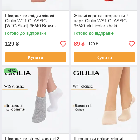
Шкарпетки слідки жіночі
Жіночі короткі шкарпетки 2
Giulia WF1 CLASSIC
пари Giulia WS1 CLASSIC
[WFC/Sk-cl] 36/40 Brown-
36/40 Multicolor khaki
mocha mousse, бавовняні
ceramite низькі шкарпетки
Готово до відправки
Готово до відправки
сліди, низька посадка
Джулія класичні
129
89
₴
₴
179 ₴
Купити
Купити
–50%
Шкарпетки жіночі короткі 2
Шкарпетки слідки жіночі