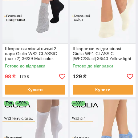
Шкарпетки жіночі низькі 2
Шкарпетки слідки жіночі
пари Giulia WS2 CLASSIC
Giulia WF1 CLASSIC
(пак х2) 36/39 Multicolor-
[WFC/Sk-cl] 36/40 Yellow-light
black/light grey melange,
yellow, бавовняні сліди,
Готово до відправки
Готово до відправки
класичні бавовняні
низька посадка
98
129
₴
₴
179 ₴
Купити
Купити
Топ
–50%
–30%