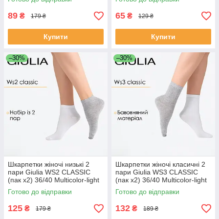
класичні
комфортні шкарпетки
89
65
₴
₴
179 ₴
129 ₴
Купити
Купити
–30%
–30%
Шкарпетки жіночі низькі 2
Шкарпетки жіночі класичні 2
пари Giulia WS2 CLASSIC
пари Giulia WS3 CLASSIC
(пак х2) 36/40 Multicolor-light
(пак х2) 36/40 Multicolor-light
grey melange/white,
grey melange/white,
Готово до відправки
Готово до відправки
бавовняні повсякденні
бавовняні високі
125
132
₴
₴
179 ₴
189 ₴