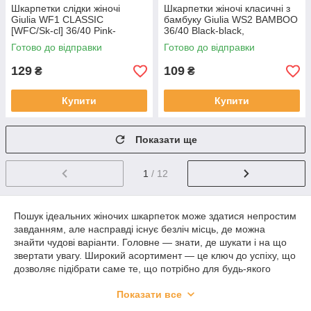
Шкарпетки слідки жіночі
Шкарпетки жіночі класичні з
Giulia WF1 CLASSIC
бамбуку Giulia WS2 BAMBOO
[WFC/Sk-cl] 36/40 Pink-
36/40 Black-black,
blushing bride, бавовняні
повсякденні середня посадка
Готово до відправки
Готово до відправки
сліди, повсякденні
129
109
₴
₴
Купити
Купити
Показати ще
1
/ 12
Пошук ідеальних жіночих шкарпеток може здатися непростим
завданням, але насправді існує безліч місць, де можна
знайти чудові варіанти. Головне — знати, де шукати і на що
звертати увагу. Широкий асортимент — це ключ до успіху, що
дозволяє підібрати саме те, що потрібно для будь-якого
випадку і настрою.
Показати все
Сучасний ринок пропонує величезну різноманітність жіночих