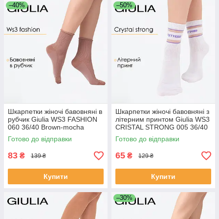
–40%
–50%
Шкарпетки жіночі бавовняні в
Шкарпетки жіночі бавовняні з
рубчик Giulia WS3 FASHION
літерним принтом Giulia WS3
060 36/40 Brown-mocha
CRISTAL STRONG 005 36/40
mousse, повсякденні
White-white/lilac, повсякденні
Готово до відправки
Готово до відправки
шкарпетки без гумки
шкапретки
83
65
₴
₴
139 ₴
129 ₴
Купити
Купити
–30%