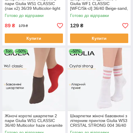
пари Giulia WS1 CLASSIC
Giulia WF1 CLASSIC
(пак х2) 36/39 Multicolor-light
[WFC/Sk-cl] 36/40 Beige-sand,
grey melange/white,
бавовняні сліди, низька
Готово до відправки
Готово до відправки
бавовняні повсякденні
посадка
89
129
₴
₴
179 ₴
Купити
Купити
Топ
–50%
–50%
Жіночі короткі шкарпетки 2
Шкарпетки жіночі бавовняні з
пари Giulia WS1 CLASSIC
літерним принтом Giulia WS3
36/40 Multicolor haze ceramite
CRISTAL STRONG 004 36/40
низькі шкарпетки Джулія
White-white/rose, високі
Готово до відправки
Готово до відправки