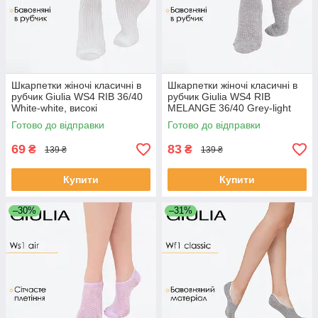
Шкарпетки жіночі класичні в
Шкарпетки жіночі класичні в
рубчик Giulia WS4 RIB 36/40
рубчик Giulia WS4 RIB
White-white, високі
MELANGE 36/40 Grey-light
натуральні, рубчик
grey melange, бавовняні
Готово до відправки
Готово до відправки
високі
69
83
₴
₴
139 ₴
139 ₴
Купити
Купити
–30%
–31%